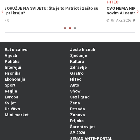
HITEC
H
OVO NEMA NIKO NA SVIJETU: Kineski gigant obara sve rekorde s
Ž
novim AI centrom
tr
07. Avg. 2026
0
Rat u zalivu
Jeste li znali
Vijesti
Sjećanje
Politika
Kultura
Intervjui
Zdravlje
Hronika
Gastro
Ekonomija
HiTec
Sport
Auto
Regija
Show
Evropa
Sex i grad
Svijet
Žena
Društvo
Estrada
Mini market
Zabava
Frljoka
Šareni svijet
SP 2026
SENAD ANTE-PORTAL