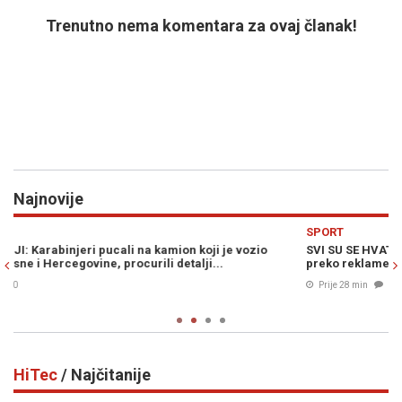
Trenutno nema komentara za ovaj članak!
Najnovije
Previous
N
SPORT
D
SVI SU SE HVATALI ZA GLAVU: Postigao gol, pa proslavio skokom
IN
preko reklame, a onda je uslijedila katastrofa...
po
ut
Prije 28 min
0
HiTec
/ Najčitanije
Previous
N