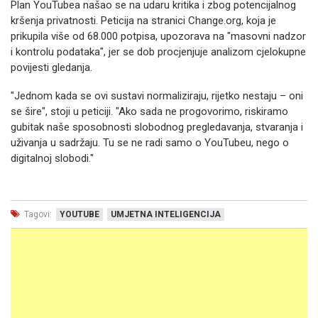
Plan YouTubea našao se na udaru kritika i zbog potencijalnog
kršenja privatnosti. Peticija na stranici Change.org, koja je
prikupila više od 68.000 potpisa, upozorava na "masovni nadzor
i kontrolu podataka", jer se dob procjenjuje analizom cjelokupne
povijesti gledanja.
"Jednom kada se ovi sustavi normaliziraju, rijetko nestaju – oni
se šire", stoji u peticiji. "Ako sada ne progovorimo, riskiramo
gubitak naše sposobnosti slobodnog pregledavanja, stvaranja i
uživanja u sadržaju. Tu se ne radi samo o YouTubeu, nego o
digitalnoj slobodi."
Tagovi:
YOUTUBE
UMJETNA INTELIGENCIJA