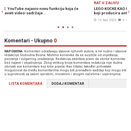
Previous
N
RAT U ZALIVU
H
LEGO KOCKE KAO INSPIRACIJA: YouTube uklanja proiranski kanal
ŠO
koji producira anti-Trampovske video snimke
st
13. Apr. 2026
0
Komentari - Ukupno
0
NAPOMENA
: Komentari odražavaju stavove njihovih autora, a ne nužno i stavove
redakcije Slobodna Bosna. Molimo korisnike da se suzdrže od vrijeđanja,
psovanja i vulgarnog izražavanja. Redakcija zadržava pravo da obriše komentar
bez najave i objašnjenja. Zbog velikog broja komentara redakcija nije dužna
obrisati sve komentare koji krše pravila. Kao čitalac također prihvatate
mogućnost da među komentarima mogu biti pronađeni sadržaji koji mogu biti
u suprotnosti sa vašim vjerskim, moralnim i drugim načelima i uvjerenjima.
LISTA KOMENTARA
DODAJ KOMENTAR