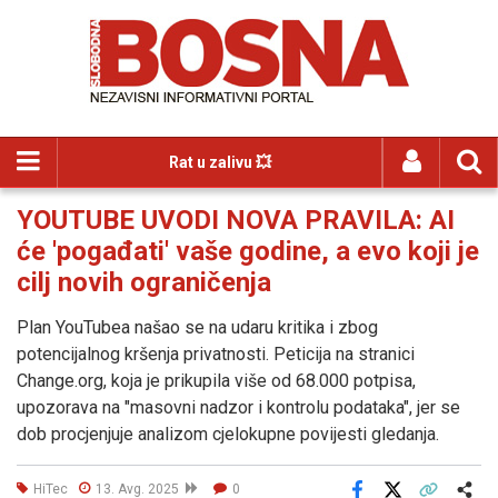
Rat u zalivu 💥
YOUTUBE UVODI NOVA PRAVILA: AI
će 'pogađati' vaše godine, a evo koji je
cilj novih ograničenja
Plan YouTubea našao se na udaru kritika i zbog
potencijalnog kršenja privatnosti. Peticija na stranici
Change.org, koja je prikupila više od 68.000 potpisa,
upozorava na "masovni nadzor i kontrolu podataka", jer se
dob procjenjuje analizom cjelokupne povijesti gledanja.
HiTec
13. Avg. 2025
0