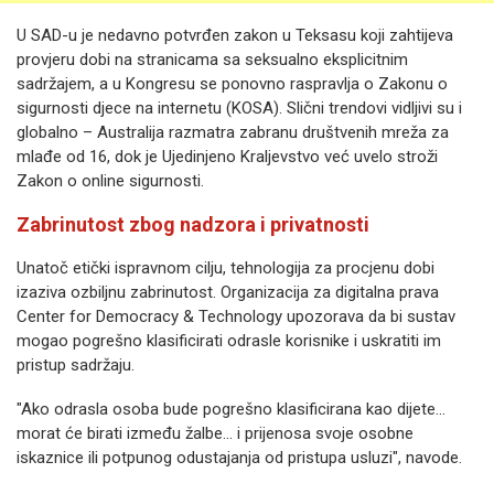
U SAD-u je nedavno potvrđen zakon u Teksasu koji zahtijeva
provjeru dobi na stranicama sa seksualno eksplicitnim
sadržajem, a u Kongresu se ponovno raspravlja o Zakonu o
sigurnosti djece na internetu (KOSA). Slični trendovi vidljivi su i
globalno – Australija razmatra zabranu društvenih mreža za
mlađe od 16, dok je Ujedinjeno Kraljevstvo već uvelo stroži
Zakon o online sigurnosti.
Zabrinutost zbog nadzora i privatnosti
Unatoč etički ispravnom cilju, tehnologija za procjenu dobi
izaziva ozbiljnu zabrinutost. Organizacija za digitalna prava
Center for Democracy & Technology upozorava da bi sustav
mogao pogrešno klasificirati odrasle korisnike i uskratiti im
pristup sadržaju.
"Ako odrasla osoba bude pogrešno klasificirana kao dijete...
morat će birati između žalbe... i prijenosa svoje osobne
iskaznice ili potpunog odustajanja od pristupa usluzi", navode.