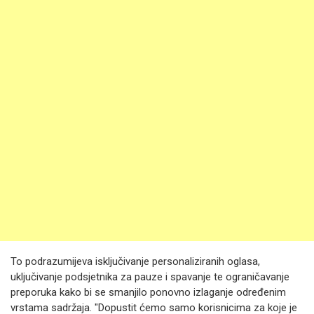
To podrazumijeva isključivanje personaliziranih oglasa,
uključivanje podsjetnika za pauze i spavanje te ograničavanje
preporuka kako bi se smanjilo ponovno izlaganje određenim
vrstama sadržaja. "Dopustit ćemo samo korisnicima za koje je