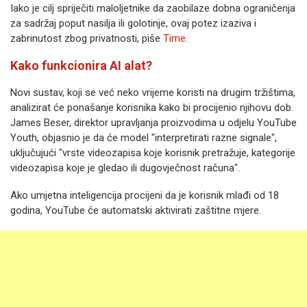
Iako je cilj spriječiti maloljetnike da zaobilaze dobna ograničenja
za sadržaj poput nasilja ili golotinje, ovaj potez izaziva i
zabrinutost zbog privatnosti, piše
Time
.
Kako funkcionira AI alat?
Novi sustav, koji se već neko vrijeme koristi na drugim tržištima,
analizirat će ponašanje korisnika kako bi procijenio njihovu dob.
James Beser, direktor upravljanja proizvodima u odjelu YouTube
Youth, objasnio je da će model "interpretirati razne signale",
uključujući "vrste videozapisa koje korisnik pretražuje, kategorije
videozapisa koje je gledao ili dugovječnost računa".
Ako umjetna inteligencija procijeni da je korisnik mlađi od 18
godina, YouTube će automatski aktivirati zaštitne mjere.