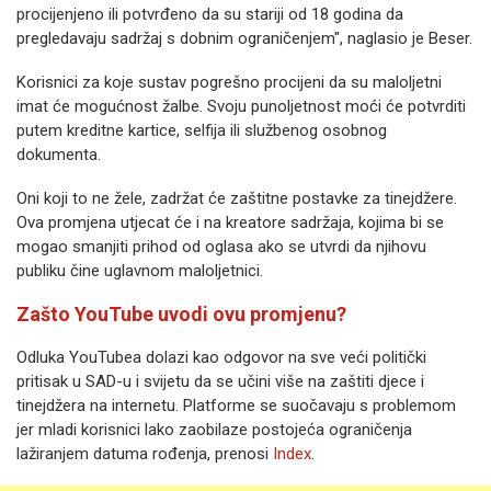
procijenjeno ili potvrđeno da su stariji od 18 godina da
pregledavaju sadržaj s dobnim ograničenjem", naglasio je Beser.
Korisnici za koje sustav pogrešno procijeni da su maloljetni
imat će mogućnost žalbe. Svoju punoljetnost moći će potvrditi
putem kreditne kartice, selfija ili službenog osobnog
dokumenta.
Oni koji to ne žele, zadržat će zaštitne postavke za tinejdžere.
Ova promjena utjecat će i na kreatore sadržaja, kojima bi se
mogao smanjiti prihod od oglasa ako se utvrdi da njihovu
publiku čine uglavnom maloljetnici.
Zašto YouTube uvodi ovu promjenu?
Odluka YouTubea dolazi kao odgovor na sve veći politički
pritisak u SAD-u i svijetu da se učini više na zaštiti djece i
tinejdžera na internetu. Platforme se suočavaju s problemom
jer mladi korisnici lako zaobilaze postojeća ograničenja
lažiranjem datuma rođenja, prenosi
Index
.