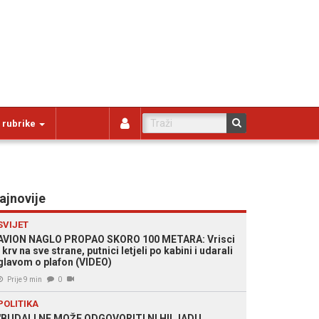
 rubrike
ajnovije
SVIJET
AVION NAGLO PROPAO SKORO 100 METARA: Vrisci
i krv na sve strane, putnici letjeli po kabini i udarali
glavom o plafon (VIDEO)
Prije 9 min
0
POLITIKA
"BUDALI NE MOŽE ODGOVORITI NI HILJADU