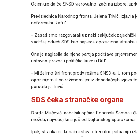
Ocjenjuje da će SNSD vjerovatno izaći na izbore, upr
Predsjednica Narodnog fronta, Jelena Trivić, izjavila
neformalnu kafu".
- Zasad smo razgovarali uz neki zaključak zajednički 
sadržaj, odredi SDS kao najveća opoziciona stranka i 
Ona je naglasila da njena partija podržava prijevreme
ustavno-pravne i političke krize u BiH".
- Mi želimo širi front protiv režima SNSD-a. U tom po
opozicijom ili sa režimom, jer iz dosadašnjih izjava to 
poručila je Trivić.
SDS čeka stranačke organe
Đorđe Milićević, načelnik općine Bosanski Šamac i čl
možda, najvećoj krizi još od Dejtonskog sporazuma.
Ipak, stranka će konačni stav o trenutnoj situaciji i 