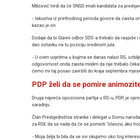
Milićević tvrdi da će SNSD imati kandidata za predsje
- Iskustva iz prethodnog perioda govore da zaista o
kazao je on.
Dodaje da bi Glavni odbor SDS-a trebalo da raspiše i 
dao ostavku na tu poziciju sredinom jula.
- U ovim uvjetima u kojima se danas nalazi RS, ozbilj
odgovornost onda zaista mislim da nije trebalo čekat
ćemo mi taj posao završiti do kraja septembra mjesec
PDP želi da se pomire animozitet
Druga najveća opoziciona partija u RS-u, PDP, je oprez
saradnju.
Član Predsjedništva stranke i delegat u Domu narod
za RSE da se nada da će se pomiriti "stavovi, ako hoće
- Moja želja bi bila da se svi okupimo oko tog intere