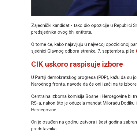
Zajednički kandidat - tako dio opozicije u Republici 
predsjednika ovog bh. entiteta.
O tome će, kako najavljuju u najvećoj opozicionoj part
sjednici Glavnog odbora stranke, 7. septembra, piše
CIK uskoro raspisuje izbore
U Partiji demokratskog progresa (PDP), kažu da su još
Narodnog fronta, navode da će oni izaći na te izbore
Centralna izborna komisija Bosne i Hercegovine bi t
RS-a, nakon što je oduzela mandat Miloradu Dodiku 
Hercegovine.
On je osuđen na godinu zatvora i šest godina zabran
predstavnika.