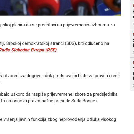
Srpskoj planira da se predstavi na prijevremenim izborima za
iji, Srpskoj demokratskoj stranci (SDS), biti odlučeno na
Radio Slobodna Evropa (RSE).
 otvoreni za dogovor, dok predstavnici Liste za pravdu i red i
.
rebalo uskoro da raspiše prijevremene izbore za predsjednika
i to na osnovu pravosnažne presude Suda Bosne i
e vršenja javnih funkcija zbog neprovođenja odluka visokog