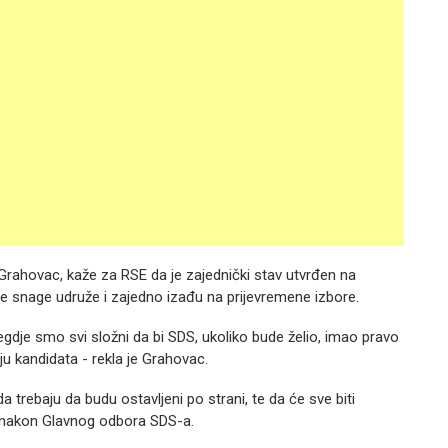
Grahovac, kaže za RSE da je zajednički stav utvrđen na
 snage udruže i zajedno izađu na prijevremene izbore.
negdje smo svi složni da bi SDS, ukoliko bude želio, imao pravo
u kandidata - rekla je Grahovac.
 trebaju da budu ostavljeni po strani, te da će sve biti
n nakon Glavnog odbora SDS-a.