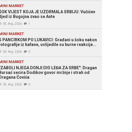
MINI MARKET
ŠOK VIJEST KOJA JE UZDRMALA SRBIJU: Vučićev
djed iz Bugojna zvao se Ante
05. Avg. 2026
1
MINI MARKET
S PANCIRKOM PO LUKAVICI: Građani u šoku nakon
fotografije iz kafane, uslijedile su burne reakcije...
06. Avg. 2026
0
MINI MARKET
"ZABOLI NJEGA DONJI DIO LEĐA ZA SRBE": Dragan
Bursać secira Dodikov govor mržnje i strah od
Dragana Čovića
05. Avg. 2026
0