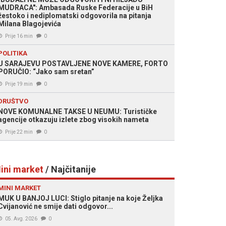
MUDRACA": Ambasada Ruske Federacije u BiH
žestoko i nediplomatski odgovorila na pitanja
Milana Blagojevića
Prije 16 min
0
POLITIKA
U SARAJEVU POSTAVLJENE NOVE KAMERE, FORTO
PORUČIO: “Jako sam sretan”
Prije 19 min
0
DRUŠTVO
NOVE KOMUNALNE TAKSE U NEUMU: Turističke
agencije otkazuju izlete zbog visokih nameta
Prije 22 min
0
ini market
/ Najčitanije
MINI MARKET
MUK U BANJOJ LUCI: Stiglo pitanje na koje Željka
Cvijanović ne smije dati odgovor...
05. Avg. 2026
0