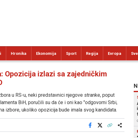
i
Hronika
Ekonomija
Sport
Regija
Evropa
Sve
pozicija izlazi sa zajedničkim
D
N
izbora u RS-u, neki predstavnici njegove stranke, poput
menta BiH, poručili su da će i oni kao "odgovorni Srbi,
đu na izbore, ukoliko opozicija bude imala svog kandidata.
Facebook
X
Kopiraj link
Više