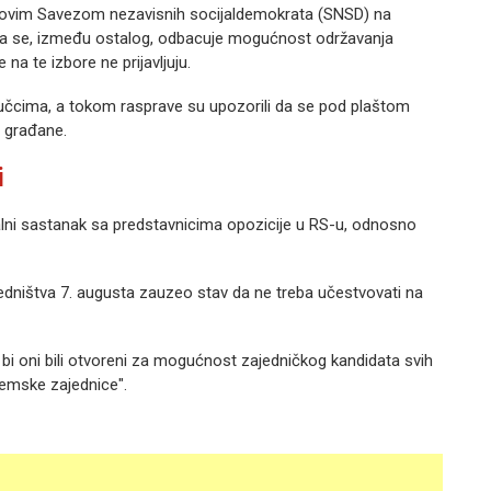
kovim Savezom nezavisnih socijaldemokrata (SNSD) na
ojima se, između ostalog, odbacuje mogućnost održavanja
 na te izbore ne prijavljuju.
ljučcima, a tokom rasprave su upozorili da se pod plaštom
i građane.
i
alni sastanak sa predstavnicima opozicije u RS-u, odnosno
sjedništva 7. augusta zauzeo stav da ne treba učestvovati na
da bi oni bili otvoreni za mogućnost zajedničkog kandidata svih
demske zajednice".