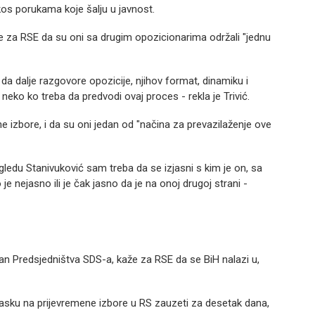
kos porukama koje šalju u javnost.
 je za RSE da su oni sa drugim opozicionarima održali "jednu
da dalje razgovore opozicije, njihov format, dinamiku i
neko ko treba da predvodi ovaj proces - rekla je Trivić.
ne izbore, i da su oni jedan od "načina za prevazilaženje ove
gledu Stanivuković sam treba da se izjasni s kim je on, sa
je nejasno ili je čak jasno da je na onoj drugoj strani -
an Predsjedništva SDS-a, kaže za RSE da se BiH nalazi u,
izlasku na prijevremene izbore u RS zauzeti za desetak dana,