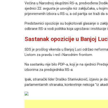
Većina u Narodnoj skupštini RS-a, predvođena Dodi
sjednici 22. avgusta je usvojila niz zaključaka, u k
prijevremenih izbora u RS-u, a od partija se traži da se
Predstavnici opozicije su bojkotovali glasanje o zak
odbrane RS-a vodi politika koja ugrožava i institucije 
Sastanak opozicije u Banjoj Luc
SDS je prošlog vikenda u Banjoj Luci održao neform
Listom za pravdu i red i Narodnim frontom.
Na sastanku nije bilo PDP-a, koji je na sjednici Pred
izborima za predsjednika RS-a.
Ipak, stranački lider Draško Stanivuković, izjavio je 
parlamentarnih stranaka, konkretnije nekoga "iz aka