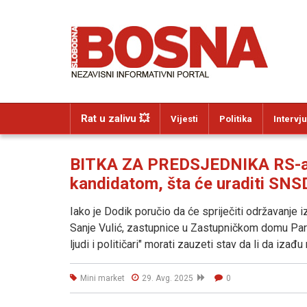
Rat u zalivu 💥
Vijesti
Politika
Intervju
BITKA ZA PREDSJEDNIKA RS-a: O
kandidatom, šta će uraditi SNS
Iako je Dodik poručio da će spriječiti održavanje 
Sanje Vulić, zastupnice u Zastupničkom domu Parla
ljudi i političari" morati zauzeti stav da li da iza
Mini market
29. Avg. 2025
0