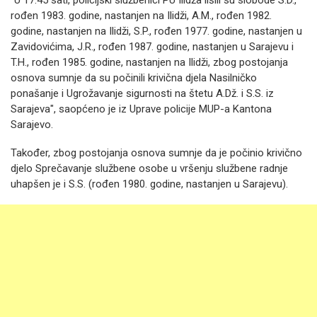
"U 17:45 sati, policijski službenici PU Ilidža lišili su slobode S.D.,
rođen 1983. godine, nastanjen na Ilidži, A.M., rođen 1982.
godine, nastanjen na Ilidži, S.P., rođen 1977. godine, nastanjen u
Zavidovićima, J.R., rođen 1987. godine, nastanjen u Sarajevu i
T.H., rođen 1985. godine, nastanjen na Ilidži, zbog postojanja
osnova sumnje da su počinili krivična djela Nasilničko
ponašanje i Ugrožavanje sigurnosti na štetu A.Dž. i S.S. iz
Sarajeva", saopćeno je iz Uprave policije MUP-a Kantona
Sarajevo.
Također, zbog postojanja osnova sumnje da je počinio krivično
djelo Sprečavanje službene osobe u vršenju službene radnje
uhapšen je i S.S. (rođen 1980. godine, nastanjen u Sarajevu).