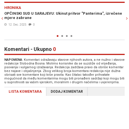
Previous
N
HRONIKA
zrečene
SUD IM UKINUO PRITVOR: Napadači na "Pantere" pušteni na
slobodu
29. Sep. 2025
0
Komentari - Ukupno
0
NAPOMENA
: Komentari odražavaju stavove njihovih autora, a ne nužno i stavove
redakcije Slobodna Bosna. Molimo korisnike da se suzdrže od vrijeđanja,
psovanja i vulgarnog izražavanja. Redakcija zadržava pravo da obriše komentar
bez najave i objašnjenja. Zbog velikog broja komentara redakcija nije dužna
obrisati sve komentare koji krše pravila. Kao čitalac također prihvatate
mogućnost da među komentarima mogu biti pronađeni sadržaji koji mogu biti
u suprotnosti sa vašim vjerskim, moralnim i drugim načelima i uvjerenjima.
LISTA KOMENTARA
DODAJ KOMENTAR