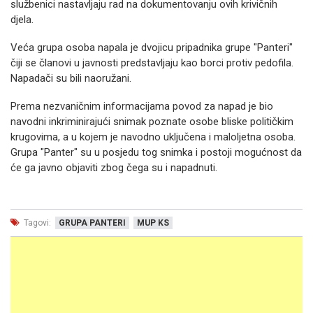
službenici nastavljaju rad na dokumentovanju ovih krivičnih
djela.
Veća grupa osoba napala je dvojicu pripadnika grupe "Panteri"
čiji se članovi u javnosti predstavljaju kao borci protiv pedofila.
Napadači su bili naoružani.
Prema nezvaničnim informacijama povod za napad je bio
navodni inkriminirajući snimak poznate osobe bliske političkim
krugovima, a u kojem je navodno uključena i maloljetna osoba.
Grupa "Panter" su u posjedu tog snimka i postoji mogućnost da
će ga javno objaviti zbog čega su i napadnuti.
Tagovi:
GRUPA PANTERI
MUP KS