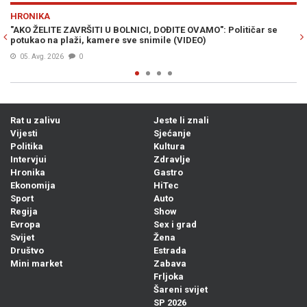
Previous
N
HRONIKA
itičar se
SMRT OPASNOG KRIMINALCA: Bešlić pronađen mrtav u za
služio je kaznu zbog ovih djela...
Prije 8h
0
Rat u zalivu
Jeste li znali
Vijesti
Sjećanje
Politika
Kultura
Intervjui
Zdravlje
Hronika
Gastro
Ekonomija
HiTec
Sport
Auto
Regija
Show
Evropa
Sex i grad
Svijet
Žena
Društvo
Estrada
Mini market
Zabava
Frljoka
Šareni svijet
SP 2026