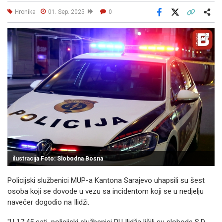
Hronika
01. Sep. 2025
0
Facebook
X
Kopiraj link
Više
ilustracija Foto: Slobodna Bosna
Policijski službenici MUP-a Kantona Sarajevo uhapsili su šest
osoba koji se dovode u vezu sa incidentom koji se u nedjelju
navečer dogodio na Ilidži.