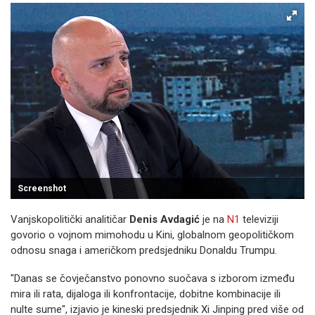
Screenshot
Vanjskopolitički analitičar
Denis Avdagić
je na
N1
televiziji
govorio o vojnom mimohodu u Kini, globalnom geopolitičkom
odnosu snaga i američkom predsjedniku Donaldu Trumpu.
"Danas se čovječanstvo ponovno suočava s izborom između
mira ili rata, dijaloga ili konfrontacije, dobitne kombinacije ili
nulte sume", izjavio je kineski predsjednik Xi Jinping pred više od