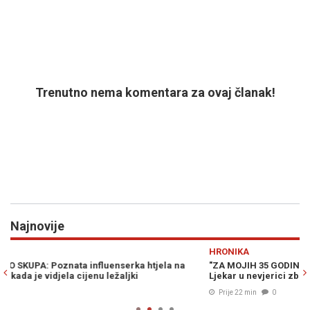
Trenutno nema komentara za ovaj članak!
Najnovije
Previous
N
HRONIKA
R
"ZA MOJIH 35 GODINA RADA NE PAMTIM DA JE NEKO IMAO VIŠE":
N
Ljekar u nevjerici zbog koncentracije alkohola kod pacijenta
Prije 22 min
0