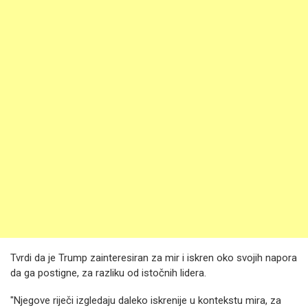
Tvrdi da je Trump zainteresiran za mir i iskren oko svojih napora
da ga postigne, za razliku od istočnih lidera.
"Njegove riječi izgledaju daleko iskrenije u kontekstu mira, za