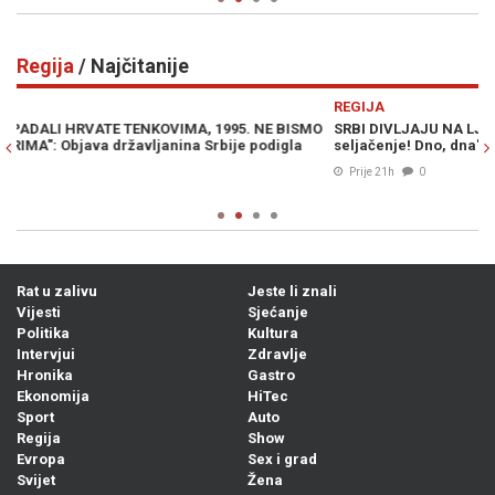
Regija
/ Najčitanije
Previous
N
REGIJA
R
O
SRBI DIVLJAJU NA LJETOVANJU: "Ne moramo slušati vaše
V
seljačenje! Dno, dna"
p
Prije 21h
0
Rat u zalivu
Jeste li znali
Vijesti
Sjećanje
Politika
Kultura
Intervjui
Zdravlje
Hronika
Gastro
Ekonomija
HiTec
Sport
Auto
Regija
Show
Evropa
Sex i grad
Svijet
Žena