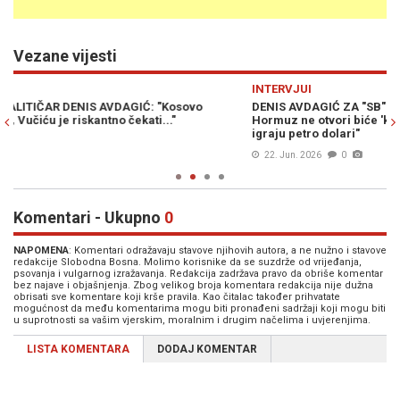
Vezane vijesti
Previous
N
INTERVJUI
S
DENIS AVDAGIĆ ZA "SB" O TRUMPU, IRANU I IZRAELU: "Ako se
V
Hormuz ne otvori biće 'ko živ, ko mrtav', pogledajte kakvu ulogu
st
igraju petro dolari"
p
22. Jun. 2026
0
Komentari - Ukupno
0
NAPOMENA
: Komentari odražavaju stavove njihovih autora, a ne nužno i stavove
redakcije Slobodna Bosna. Molimo korisnike da se suzdrže od vrijeđanja,
psovanja i vulgarnog izražavanja. Redakcija zadržava pravo da obriše komentar
bez najave i objašnjenja. Zbog velikog broja komentara redakcija nije dužna
obrisati sve komentare koji krše pravila. Kao čitalac također prihvatate
mogućnost da među komentarima mogu biti pronađeni sadržaji koji mogu biti
u suprotnosti sa vašim vjerskim, moralnim i drugim načelima i uvjerenjima.
LISTA KOMENTARA
DODAJ KOMENTAR