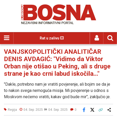
Rat u zalivu 💥
VANJSKOPOLITIČKI ANALITIČAR
DENIS AVDAGIĆ: "Vidimo da Viktor
Orban nije otišao u Peking, ali s druge
strane je kao crni labud iskočila..."
"Dakle, potrebno nam je vratiti povjerenje, ali bojim se da je
to nakon svega nemoguća misija. Mi povjerenje u odnos s
Moskvom nećemo vratiti, kakav god bude mir", zaključio je.
Regija
04. Sep. 2025
04. Sep. 2025
0
Facebook
X
Kopiraj link
Više