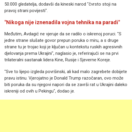
50.000 gledatelja, dodavši da kineski narod "čvrsto stoji na
pravoj strani povijesti".
"Nikoga nije iznenadila vojna tehnika na paradi"
Međutim, Avdagić ne vjeruje da se radilo o iskrenoj poruci. "S
jedne strane slušate govor prepun poruka o miru, a s druge
strane tu je trojac koji je ključan u kontekstu ruskih agresivnih
djelovanja prema Ukrajini", naglasio je, referirajući se na prvi
trilateralni sastanak lidera Kine, Rusije i Sjeverne Koreje.
"Sve to lijepo izgleda površinski, ali kad malo zagrebete dobijete
pravu istinu. Vjerojatno je Donald Trump razočaran, ovo može
biti poruka da su njegovi napori da se završi rat u Ukrajini daleko
iskreniji od ovih u Pekingu", dodao je.