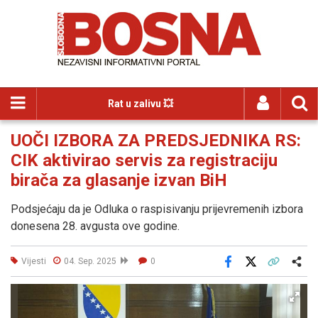
Rat u zalivu 💥
UOČI IZBORA ZA PREDSJEDNIKA RS:
CIK aktivirao servis za registraciju
birača za glasanje izvan BiH
Podsjećaju da je Odluka o raspisivanju prijevremenih izbora
donesena 28. avgusta ove godine.
Vijesti
04. Sep. 2025
0
Facebook
X
Kopiraj link
Više