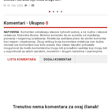
31. Jan. 2026
0
Komentari - Ukupno
0
NAPOMENA
: Komentari odražavaju stavove njihovih autora, a ne nužno i stavove
redakcije Slobodna Bosna. Molimo korisnike da se suzdrže od vrijeđanja,
psovanja i vulgarnog izražavanja. Redakcija zadržava pravo da obriše komentar
bez najave i objašnjenja. Zbog velikog broja komentara redakcija nije dužna
obrisati sve komentare koji krše pravila. Kao čitalac također prihvatate
mogućnost da među komentarima mogu biti pronađeni sadržaji koji mogu biti
u suprotnosti sa vašim vjerskim, moralnim i drugim načelima i uvjerenjima.
LISTA KOMENTARA
DODAJ KOMENTAR
Trenutno nema komentara za ovaj članak!