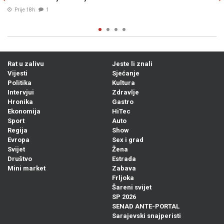
07. Avg. 2026
0
Rat u zalivu
Jeste li znali
Vijesti
Sjećanje
Politika
Kultura
Intervjui
Zdravlje
Hronika
Gastro
Ekonomija
HiTec
Sport
Auto
Regija
Show
Evropa
Sex i grad
Svijet
Žena
Društvo
Estrada
Mini market
Zabava
Frljoka
Šareni svijet
SP 2026
SENAD ANTE-PORTAL
Sarajevski snajperisti