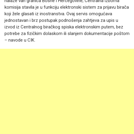
nalaze van granica Bosne i Hercegovine, Centralna izborna
komisija stavila je u funkciju elektronski sistem za prijavu birača
koji žele glasati iz inostranstva. Ovaj servis omogućava
jednostavan i brz postupak podnošenja zahtjeva za upis u
izvod iz Centralnog biračkog spiska elektronskim putem, bez
potrebe za fizičkim dolaskom ili slanjem dokumentacije poštom
– navode u CIK.