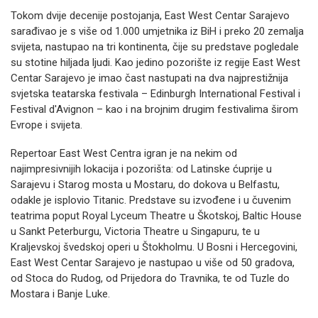
Tokom dvije decenije postojanja, East West Centar Sarajevo
sarađivao je s više od 1.000 umjetnika iz BiH i preko 20 zemalja
svijeta, nastupao na tri kontinenta, čije su predstave pogledale
su stotine hiljada ljudi. Kao jedino pozorište iz regije East West
Centar Sarajevo je imao čast nastupati na dva najprestižnija
svjetska teatarska festivala – Edinburgh International Festival i
Festival d'Avignon – kao i na brojnim drugim festivalima širom
Evrope i svijeta.
Repertoar East West Centra igran je na nekim od
najimpresivnijih lokacija i pozorišta: od Latinske ćuprije u
Sarajevu i Starog mosta u Mostaru, do dokova u Belfastu,
odakle je isplovio Titanic. Predstave su izvođene i u čuvenim
teatrima poput Royal Lyceum Theatre u Škotskoj, Baltic House
u Sankt Peterburgu, Victoria Theatre u Singapuru, te u
Kraljevskoj švedskoj operi u Štokholmu. U Bosni i Hercegovini,
East West Centar Sarajevo je nastupao u više od 50 gradova,
od Stoca do Rudog, od Prijedora do Travnika, te od Tuzle do
Mostara i Banje Luke.