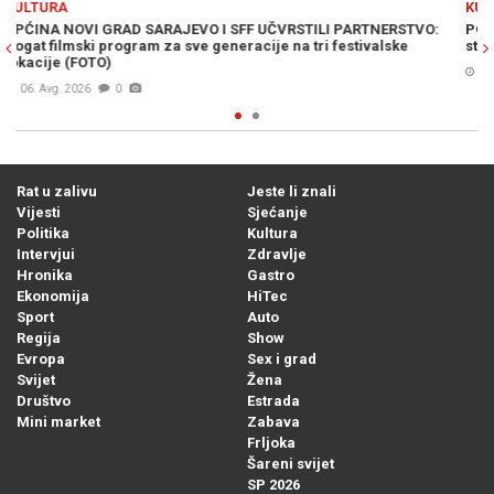
KULTURA
TVO:
POSEBAN PROGRAM SFF-a POSVEĆEN BÉLI TARRU: U Sarajevo
stižu filmovi njegovih najuspješnijih studenata
07. Avg. 2026
0
Rat u zalivu
Jeste li znali
Vijesti
Sjećanje
Politika
Kultura
Intervjui
Zdravlje
Hronika
Gastro
Ekonomija
HiTec
Sport
Auto
Regija
Show
Evropa
Sex i grad
Svijet
Žena
Društvo
Estrada
Mini market
Zabava
Frljoka
Šareni svijet
SP 2026