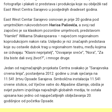
fotografije i plakati iz predstava i produkcija koje su obilježili rad
East West Centra Sarajevo u posljednjih dvadeset godina.
East West Centar Sarajevo osnovan je prije 20 godina pod
umjetničkim rukovodstvom
Harisa Pašovića
, a svoj rad
započeo je sa klasikom pozorišne umjetnosti, predstavom
“Hamlet” Williama Shakespearea – najvećom regionalnom
koprodukcijom nakon rata. Uslijedio je niz značajnih predstava
koje su ostavile dubok trag u regionalnom teatru, među kojima
se izdvajaju: “Klasni neprijatelj”, “Osvajanje sreće”, “Nora”, “Za
šta biste dali svoj život?”, i mnoge druge.
Jedan od najznačajnijih projekata Centra svakako je “Sarajevska
crvena linija”, postavljena 2012. godine u znak sjećanja na
11.541 žrtvu Opsade Sarajeva. Simbolična instalacija 11.541
crvene stolice, od Vječne vatre do Alipašine džamije, obišla je
svijet putem izvještaja najvažnijih globalnih medija, te ostala
upisana kao jedno od najupečatljivijih obilježavanja 20.
godišnjice od početka Opsade.