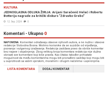
KULTURA
JEDNOGLASNA ODLUKA ŽIRIJA: Arijani Saračević Helać i Robertu
Botteriju nagrade za kritički diskurs "Zdravko Grebo"
12. Sep. 2024
0
Komentari - Ukupno
0
NAPOMENA
: Komentari odražavaju stavove njihovih autora, a ne nužno i stavove
redakcije Slobodna Bosna. Molimo korisnike da se suzdrže od vrijeđanja,
psovanja i vulgarnog izražavanja. Redakcija zadržava pravo da obriše komentar
bez najave i objašnjenja. Zbog velikog broja komentara redakcija nije dužna
obrisati sve komentare koji krše pravila. Kao čitalac također prihvatate
mogućnost da među komentarima mogu biti pronađeni sadržaji koji mogu biti
u suprotnosti sa vašim vjerskim, moralnim i drugim načelima i uvjerenjima.
LISTA KOMENTARA
DODAJ KOMENTAR