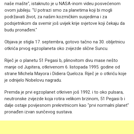
naše mašte", istaknuto je u NASA-inom videu posvećenom
ovom jubileju. "U potrazi smo za planetima koji bi mogli
podržavati život, za našim kozmičkim susjedima i za
podsjetnikom da svemir još uvijek krije svjetove koji čekaju da
budu pronađeni."
Objava je stigla 17. septembra, gotovo tačno na 30. obljetnicu
otkrića prvog egzoplaneta oko zvijezde slične Suncu.
Riječ je o planetu 51 Pegasi b, plinovitom divu mase nešto
manje od Jupitera, otkrivenom 6. listopada 1995. godine od
strane Michela Mayora i Didiera Queloza. Riječ je o otkriću koje
je odnijelo Nobelovu nagradu.
Premda je prvi egzoplanet otkriven još 1992. i to oko pulsara,
neutronske zvijezde koja rotira velikom brzinom, 51 Pegasi b i
dalje ostaje povijesnom prekretnicom kao "prvi normalni planet"
pronađen izvan sunčevog sustava.