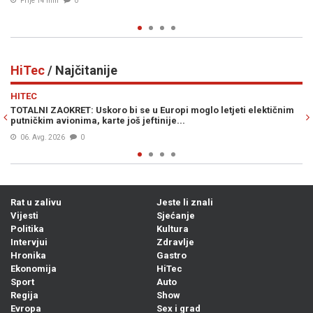
Prije 25 min
0
HiTec
/ Najčitanije
Previous
N
HITEC
eti elektičnim
NAJTRAŽENIJE ORUŽJE NA SVIJETU: Šta je to Patriot i z
njegove zalihe pri kraju?
Prije 13h
0
Rat u zalivu
Jeste li znali
Vijesti
Sjećanje
Politika
Kultura
Intervjui
Zdravlje
Hronika
Gastro
Ekonomija
HiTec
Sport
Auto
Regija
Show
Evropa
Sex i grad