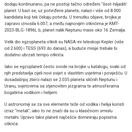
dodaju kontinuirano, pa ne postoji tačno određeni "šest-hiljaditi'
planet. U bazi se, uz potvrđene planete, nalazi i više od 8.000
kandidata koji tek čekaju potvrdu. U trenutku objave, brojka je
zapravo iznosila 6.007, a među najnovijim otkrićima je KMT-
2023-BLG-1896L b, planet nalik Neptunu mase oko 16 Zemalja.
Velik dio egzoplaneta otkrili su NASA-ini teleskopi Kepler (više
od 2.600) i TESS (693 do danas), a buduće misije trebale bi
dodatno ubrzati tempo otkrića.
Iako se egzoplaneti često svode na brojke u katalogu, svaki od
njih predstavlja cijeli novi svijet s vlastitim uvjetima i poviješću. U
dosadašnjoj zbirci nalazi se 2.035 planeta sličnih Neptunu i
Uranu, svjetovima sa stjenovitim jezgrama te atmosferama
bogatima vodikom i helijem.
U astronomiji se za sve elemente teže od vodika i helija koristi
izraz "metali", iako to ne znači da su u klasičnom smislu
metalni. Upravo takvi planeti najčešće dominiraju popisima
otkrića.