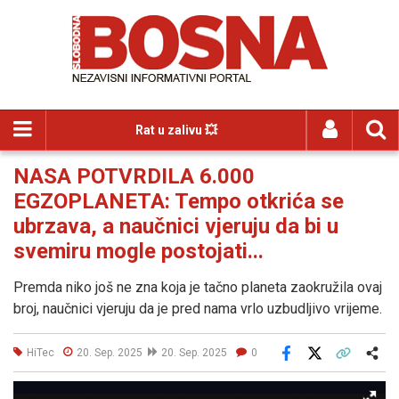
Rat u zalivu 💥
NASA POTVRDILA 6.000
EGZOPLANETA: Tempo otkrića se
ubrzava, a naučnici vjeruju da bi u
svemiru mogle postojati...
Premda niko još ne zna koja je tačno planeta zaokružila ovaj
broj, naučnici vjeruju da je pred nama vrlo uzbudljivo vrijeme.
HiTec
20. Sep. 2025
20. Sep. 2025
0
Facebook
X
Kopiraj link
Više