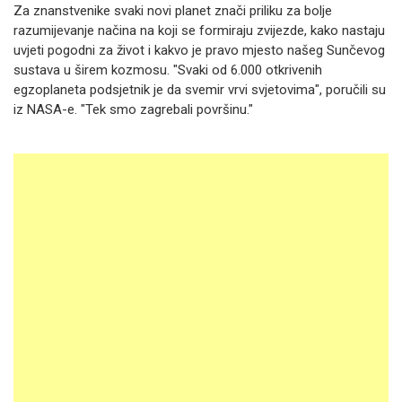
Za znanstvenike svaki novi planet znači priliku za bolje
razumijevanje načina na koji se formiraju zvijezde, kako nastaju
uvjeti pogodni za život i kakvo je pravo mjesto našeg Sunčevog
sustava u širem kozmosu. "Svaki od 6.000 otkrivenih
egzoplaneta podsjetnik je da svemir vrvi svjetovima", poručili su
iz NASA-e. "Tek smo zagrebali površinu."