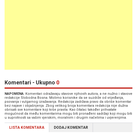
Komentari - Ukupno
0
NAPOMENA
: Komentari odražavaju stavove njihovih autora, a ne nužno i stavove
redakcije Slobodna Bosna. Molimo korisnike da se suzdrže od vrijeđanja,
psovanja i vulgarnog izražavanja. Redakcija zadržava pravo da obriše komentar
bez najave i objašnjenja. Zbog velikog broja komentara redakcija nije dužna
obrisati sve komentare koji krše pravila. Kao čitalac također prihvatate
mogućnost da među komentarima mogu biti pronađeni sadržaji koji mogu biti
u suprotnosti sa vašim vjerskim, moralnim i drugim načelima i uvjerenjima.
LISTA KOMENTARA
DODAJ KOMENTAR