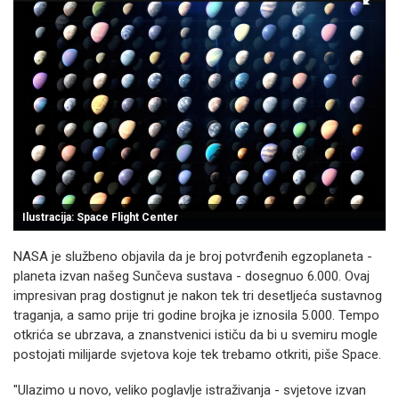
Ilustracija: Space Flight Center
NASA je službeno objavila da je broj potvrđenih egzoplaneta -
planeta izvan našeg Sunčeva sustava - dosegnuo 6.000. Ovaj
impresivan prag dostignut je nakon tek tri desetljeća sustavnog
traganja, a samo prije tri godine brojka je iznosila 5.000. Tempo
otkrića se ubrzava, a znanstvenici ističu da bi u svemiru mogle
postojati milijarde svjetova koje tek trebamo otkriti, piše Space.
"Ulazimo u novo, veliko poglavlje istraživanja - svjetove izvan