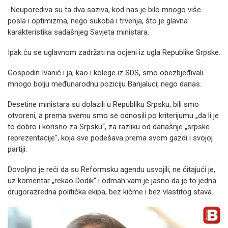
-Neuporediva su ta dva saziva, kod nas je bilo mnogo više
posla i optimizma, nego sukoba i trvenja, što je glavna
karakteristika sadašnjeg Savjeta ministara.
Ipak ću se uglavnom zadržati na ocjeni iz ugla Republike Srpske.
Gospodin Ivanić i ja, kao i kolege iz SDS, smo obezbjeđivali
mnogo bolju međunarodnu poziciju Banjaluci, nego danas.
Desetine ministara su dolazili u Republiku Srpsku, bili smo
otvoreni, a prema svemu smo se odnosili po kriterijumu „da li je
to dobro i korisno za Srpsku“, za razliku od današnje „srpske
reprezentacije“, koja sve podešava prema svom gazdi i svojoj
partiji.
Dovoljno je reći da su Reformsku agendu usvojili, ne čitajući je,
uz komentar „rekao Dodik“ i odmah vam je jasno da je to jedna
drugorazredna politička ekipa, bez kičme i bez vlastitog stava.