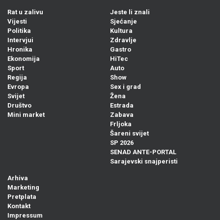
Rat u zalivu
Jeste li znali
Vijesti
Sjećanje
Politika
Kultura
Intervjui
Zdravlje
Hronika
Gastro
Ekonomija
HiTec
Sport
Auto
Regija
Show
Evropa
Sex i grad
Svijet
Žena
Društvo
Estrada
Mini market
Zabava
Frljoka
Šareni svijet
SP 2026
SENAD ANTE-PORTAL
Sarajevski snajperisti
Arhiva
Marketing
Pretplata
Kontakt
Impressum