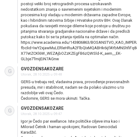
postoji veliki broj retrogradnih procesa uzrokavanih
nedostatkom znanja o savremenim svjetskim i modernim
procesima koji vladaju u modernim državama zapadne Evrope,
kao i hibridnim ratovima Srbije i Hrvatske protiv BIH. Ovaj članak
pokušava da rasvjetli mnoge dileme koje postoje u društvu po
pitanjima stvaranja gradjanske nacionalne države i da predloži
putokaz kako bi se ta pitanja riješila na optimalan način.
https://www.academia.edu/143806863/BOSANSTVO_KAO_IMPER
fbclid=IwY2xjawMuLERleHRuA2FlbQIxMQABHk6ijfAYbMNShfiFq8
X77etZCKl6W_WEZAjbOZzKZEgFB6zQWSld-K_aem__EK-
GLbje7TmijEiN7AGnw
GVOZDENSAKOZARE
G
Utorak, 28.10.2025 u 09:48
GERS-u trebaju red, vladavina prava, provođenje pravosnažnih
presuda, mir i stabilnost, nadam se da polako ulazimo u to
razdoblje veli ovaj Čedo.
Čedomire, GERS se mora ukinuti. Tačka.
GVOZDENSAKOZARE
G
Utorak, 28.10.2025 u 09:47
Igor je Čedo par exellance. Iste političke ciljeve ima kao i
Milorad Četnik i haman upokojeni, Radovan Genocidaš
Karadžić.