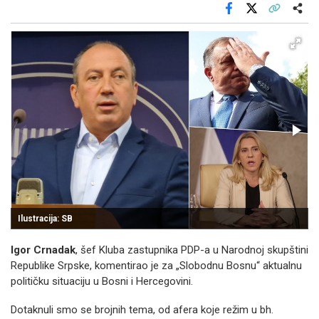
Facebook
X
Kopiraj link
Više
Ilustracija: SB
I
Igor Crnadak
, šef Kluba zastupnika PDP-a u Narodnoj skupštini
Republike Srpske, komentirao je za „Slobodnu Bosnu“ aktualnu
političku situaciju u Bosni i Hercegovini.
Dotaknuli smo se brojnih tema, od afera koje režim u bh.