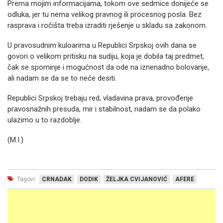
Prema mojim informacijama, tokom ove sedmice donijeće se
odluka, jer tu nema velikog pravnog ili procesnog posla. Bez
rasprava i ročišta treba izraditi rješenje u skladu sa zakonom.
U pravosudnim kuloarima u Republici Srpskoj ovih dana se
govori o velikom pritisku na sudiju, koja je dobila taj predmet,
čak se spominje i mogućnost da ode na iznenadno bolovanje,
ali nadam se da se to neće desiti.
Republici Srpskoj trebaju red, vladavina prava, provođenje
pravosnažnih presuda, mir i stabilnost, nadam se da polako
ulazimo u to razdoblje.
(M.I.)
Tagovi:
CRNADAK
DODIK
ŽELJKA CVIJANOVIĆ
AFERE