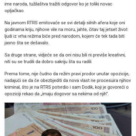
ime naroda, tužilaštva tražiti odgovor ko je toliki novac
opljačkao.
Na javnom RTRS emitovaće se svi detalji silnih afera koje oni
godinama kriju, njihove vile na moru, jahte, čitav taj jetset život
ljudi iz vrha režima biće pred narodom, kojem će tek tada biti
jasno šta se dešavalo.
Sa druge strane, vidjeće se da oni nisu bili ni previše kreativni,
niti su se trudili da dobro sakriju šta su radili.
Prema tome, nije čudno da režim pravi prodor unutar opozicije,
nadajući se da će obezbjediti da nova vlast ne procesuira njihov
kriminal, što je na RTRS potvrdio i sam Dodik, koji je govoreći o
opoziciji rekao da „imaju dogovor sa nekima od njih“.