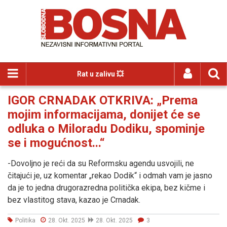
Rat u zalivu 💥
IGOR CRNADAK OTKRIVA: „Prema
mojim informacijama, donijet će se
odluka o Miloradu Dodiku, spominje
se i mogućnost...“
-Dovoljno je reći da su Reformsku agendu usvojili, ne
čitajući je, uz komentar „rekao Dodik“ i odmah vam je jasno
da je to jedna drugorazredna politička ekipa, bez kičme i
bez vlastitog stava, kazao je Crnadak.
Politika
28. Okt. 2025
28. Okt. 2025
3