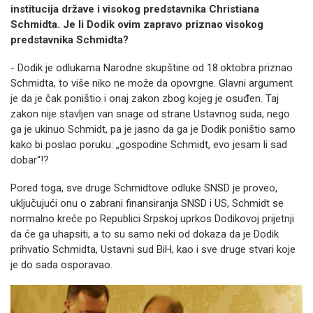
institucija države i visokog predstavnika Christiana
Schmidta. Je li Dodik ovim zapravo priznao visokog
predstavnika Schmidta?
- Dodik je odlukama Narodne skupštine od 18.oktobra priznao
Schmidta, to više niko ne može da opovrgne. Glavni argument
je da je čak poništio i onaj zakon zbog kojeg je osuđen. Taj
zakon nije stavljen van snage od strane Ustavnog suda, nego
ga je ukinuo Schmidt, pa je jasno da ga je Dodik poništio samo
kako bi poslao poruku: „gospodine Schmidt, evo jesam li sad
dobar“!?
Pored toga, sve druge Schmidtove odluke SNSD je proveo,
uključujući onu o zabrani finansiranja SNSD i US, Schmidt se
normalno kreće po Republici Srpskoj uprkos Dodikovoj prijetnji
da će ga uhapsiti, a to su samo neki od dokaza da je Dodik
prihvatio Schmidta, Ustavni sud BiH, kao i sve druge stvari koje
je do sada osporavao.