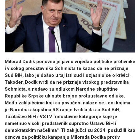
Milorad Dodik ponovno je javno vrijeđao političke protivnike
i visokog predstavnika Schmidta te kazao da ne priznaje
Sud BiH, iako je došao u taj isti sud i uzjasnio se o krivici.
Također, Dodik tvrdi da ne priznaje visokog predstavnika
Schmidta, a nedavo su odlukom Narodne skupštine
Republike Srpske ukinute brojne protuustavne odluke.
Među zaključcima koji su povučeni nalaze se i oni kojima
je Narodna skupština RS ranije tvrdila da su Sud BiH,
Tužilaštvo BiH i VSTV "neustavne kategorije koje je
nametnuo visoki predstavnik suprotno Ustavu BiH i
demokratskim načelima". Ti zaključci su 2024. poslužili kao
osnova za političku kampanju Milorada Dodika protiv