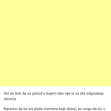
Oni ne žele da se period u kojem niko nije ni za šta odgovarao
okonča.
Naravno da se oni plaše vremena koje dolazi, jer znaju da će, u