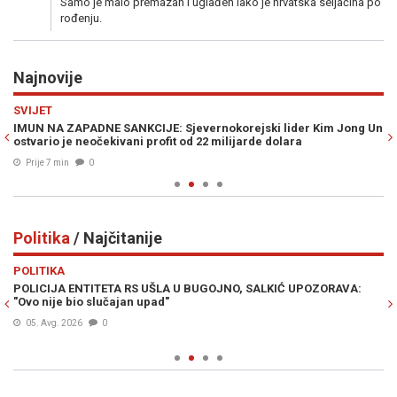
Samo je malo premazan i uglađen iako je hrvatska seljačina po
rođenju.
Najnovije
Previous
N
SVIJET
R
E
IMUN NA ZAPADNE SANKCIJE: Sjevernokorejski lider Kim Jong Un
ŠE
ostvario je neočekivani profit od 22 milijarde dolara
se
Prije 7 min
0
Politika
/ Najčitanije
Previous
N
POLITIKA
PO
POLICIJA ENTITETA RS UŠLA U BUGOJNO, SALKIĆ UPOZORAVA:
VE
"Ovo nije bio slučajan upad"
ul
05. Avg. 2026
0