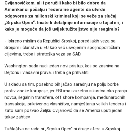
Cvijanovićkom, ali i poručili kako bi bilo dobro da
Amerikanci pošalju i federalne agente da utvrde
odgovorne za milionski kriminal koji se veže za slučaj
„Srpska Open“. Imate li detaljnije informacije o toj aferi, i
kako je moguće da još uvijek tužiteljstvo nije reagiralo?
- Iskreno mislim da Republici Srpskoj, pored jakih veza sa
Srbijom i članstva u EU kao već usvojenim spoljnopolitičkim
ciljevima, treba i strateška veza sa SAD.
Washington sada nudi jedan novi pristup, koji se zasniva na
Dejtonu i vladavini prava, i treba ga prihvatiti.
U skladu sa tim, posebno bih jačao saradnju na polju borbe
protiv visoke korupcije, jer FBI ima izuzetna iskustva oko pranja
novca, ilegalnih transfera, off shore kompanija, međunarodnih
transakcija, prikrivenog vlasništva, namještanja velikih tendera i
zato sam pozvao Željku Cvijanović da se Americi uputi jedan
takav zahtjev.
Tužilaštva ne rade ni „Srpska Open“ ni druge afere u Srpskoj