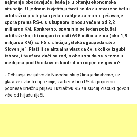
najmanje obećavajuće, kada je u pitanju ekonomska
situacija.
U jednom izvještaju tvrdi se da su otvorena četiri
arbitražna postupka i jedan zahtjev za mirno rješavanje
spora prema RS-u u ukupnom iznosu većem od 2,2
milijarde KM.
Konkretno, spominje se jedan pokušaj
arbitraže koji bi mogao iznositi 695 miliona eura (oko 1,3
milijarde KM) za RS u slučaju „Elektrogospodarstvo
Slovenije“. Plaši li se aktualna vlast da će, ukoliko izgubi
izbore, i te afere doći na red, s obzirom da se o tome u
medijima pod Dodikovom kontrolom uopće ne govori?
- Odbijanje incijative da Narodna skupština jedinstveno, uz
glasove i vlasti i opozicije, zaduži Vladu RS da pripremi i
podnese krivičnu prijavu Tužilaštvu RS za slučaj Viadukt govori
više od hiljadu riječi.