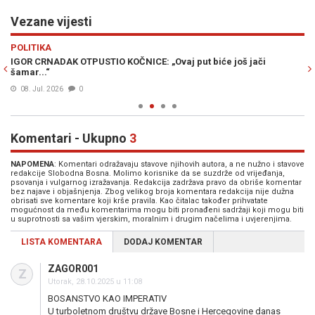
Vezane vijesti
Previous
N
POLITIKA
M
i
IGOR CRNADAK OTPUSTIO KOČNICE: „Ovaj put biće još jači
GO
šamar...“
da
08. Jul. 2026
0
Komentari - Ukupno
3
NAPOMENA
: Komentari odražavaju stavove njihovih autora, a ne nužno i stavove
redakcije Slobodna Bosna. Molimo korisnike da se suzdrže od vrijeđanja,
psovanja i vulgarnog izražavanja. Redakcija zadržava pravo da obriše komentar
bez najave i objašnjenja. Zbog velikog broja komentara redakcija nije dužna
obrisati sve komentare koji krše pravila. Kao čitalac također prihvatate
mogućnost da među komentarima mogu biti pronađeni sadržaji koji mogu biti
u suprotnosti sa vašim vjerskim, moralnim i drugim načelima i uvjerenjima.
LISTA KOMENTARA
DODAJ KOMENTAR
ZAGOR001
Z
Utorak, 28.10.2025 u 11:08
BOSANSTVO KAO IMPERATIV
U turboletnom društvu države Bosne i Hercegovine danas