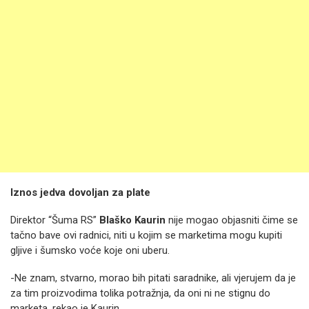
Iznos jedva dovoljan za plate
Direktor “Šuma RS”
Blaško Kaurin
nije mogao objasniti čime se
tačno bave ovi radnici, niti u kojim se marketima mogu kupiti
gljive i šumsko voće koje oni uberu.
-Ne znam, stvarno, morao bih pitati saradnike, ali vjerujem da je
za tim proizvodima tolika potražnja, da oni ni ne stignu do
marketa, rekao je Kaurin.