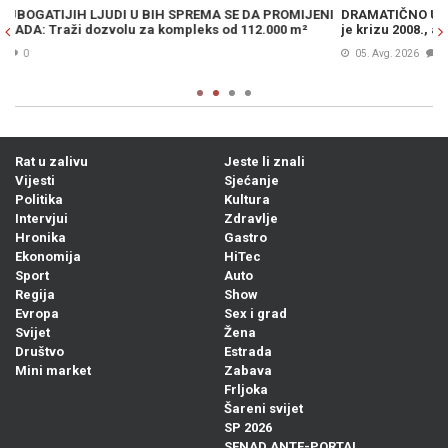
ENI
DRAMATIČNO UPOZORENJE POZNATOG INVESTITORA: Predvidio
je krizu 2008., a sad kaže da je moguć krah poput onog iz 1987.
m
05. Avg. 2026
0
Rat u zalivu
Jeste li znali
Vijesti
Sjećanje
Politika
Kultura
Intervjui
Zdravlje
Hronika
Gastro
Ekonomija
HiTec
Sport
Auto
Regija
Show
Evropa
Sex i grad
Svijet
Žena
Društvo
Estrada
Mini market
Zabava
Frljoka
Šareni svijet
SP 2026
SENAD ANTE-PORTAL