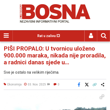
Rat u zalivu 💥
PIŠI PROPALO: U tvornicu uloženo
900.000 maraka, nikada nije proradila,
a radnici danas sjede u...
Sve je ostalo na velikim riječima.
Ekonomija
03. Nov. 2025
0
Facebook
X
Kopiraj link
Više