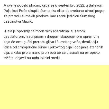
A sve je počelo idilično, kada se u septembru 2022. u Baljevom
Polju kod Foče okupila šumarska elita, da svečano otvori pogon
za preradu šumskih plodova, kao radnu jedinicu Šumskog
gazdinstva Maglić.
-Hala je opremljena modernim aparatima: sušarom,
destilatorom, hladnjačom i drugom skupocjenom opremom,
koja će omogućiti preradu gljiva i šumskog voća, destilaciju
iglica od crnogorične šume i ljekovitog bilja i dobijanje eteričnih
ulja, a kako je planirano proizvodi će se plasirati na evropsko
tržište, objavili su tada lokalni mediji.