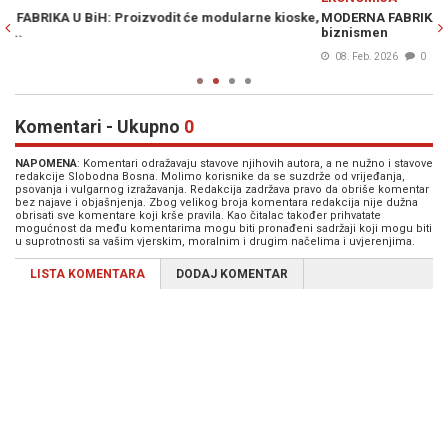
ke,
MODERNA FABRIKA POČINJE S RADOM: Iza svega stoji poznati bh.
J
biznismen
2
08. Feb. 2026
0
Komentari - Ukupno
0
NAPOMENA
: Komentari odražavaju stavove njihovih autora, a ne nužno i stavove
redakcije Slobodna Bosna. Molimo korisnike da se suzdrže od vrijeđanja,
psovanja i vulgarnog izražavanja. Redakcija zadržava pravo da obriše komentar
bez najave i objašnjenja. Zbog velikog broja komentara redakcija nije dužna
obrisati sve komentare koji krše pravila. Kao čitalac također prihvatate
mogućnost da među komentarima mogu biti pronađeni sadržaji koji mogu biti
u suprotnosti sa vašim vjerskim, moralnim i drugim načelima i uvjerenjima.
LISTA KOMENTARA
DODAJ KOMENTAR