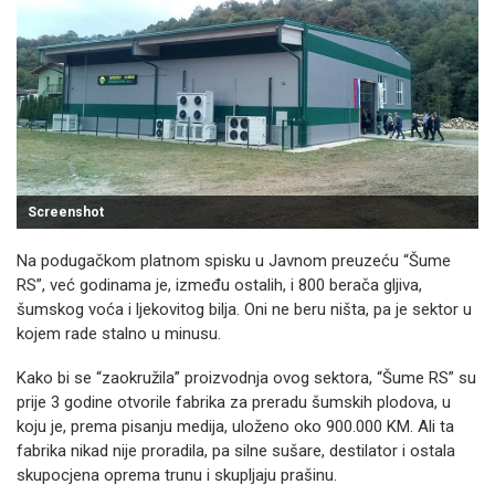
Screenshot
Na podugačkom platnom spisku u Javnom preuzeću “Šume
RS”, već godinama je, između ostalih, i 800 berača gljiva,
šumskog voća i ljekovitog bilja. Oni ne beru ništa, pa je sektor u
kojem rade stalno u minusu.
Kako bi se “zaokružila” proizvodnja ovog sektora, “Šume RS” su
prije 3 godine otvorile fabrika za preradu šumskih plodova, u
koju je, prema pisanju medija, uloženo oko 900.000 KM. Ali ta
fabrika nikad nije proradila, pa silne sušare, destilator i ostala
skupocjena oprema trunu i skupljaju prašinu.