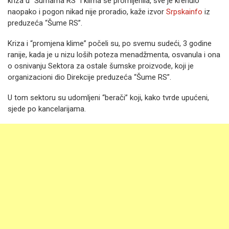
kriza u “Šumama RS” i klima se promijenila, sve je krenulo
naopako i pogon nikad nije proradio, kaže izvor
Srpskainfo
iz
preduzeća “Šume RS”.
Kriza i “promjena klime” počeli su, po svemu sudeći, 3 godine
ranije, kada je u nizu loših poteza menadžmenta, osvanula i ona
o osnivanju Sektora za ostale šumske proizvode, koji je
organizacioni dio Direkcije preduzeća “Šume RS”.
U tom sektoru su udomljeni “berači” koji, kako tvrde upućeni,
sjede po kancelarijama.