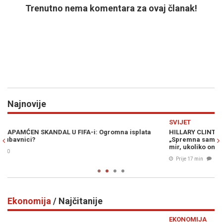
Trenutno nema komentara za ovaj članak!
Najnovije
Previous
N
SVIJET
HILLARY CLINTON U PROGRAMU UŽIVO IZNENADILA JAVNOST:
„Spremna sam lično nominirati Trumpa za Nobelovu nagradu za
mir, ukoliko on...“
Prije 17 min
0
Ekonomija
/ Najčitanije
Previous
N
EKONOMIJA