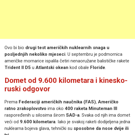
Ovo bi bio
drugi test američkih nuklearnih snaga u
posljednjih nekoliko mjeseci
. U septembru je podmornica
američke mornarice ispalila četiri nenaoružane balističke rakete
Trident II D5
u
Atlantski okean
kod obale
Floride
.
Domet od 9.600 kilometara i kinesko-
ruski odgovor
Prema
Federaciji američkih naučnika (FAS)
,
Američko
ratno zrakoplovstvo
ima oko
400 raketa Minuteman III
raspoređenih u silosima širom
SAD-a
. Svaka od njih ima domet
veći od
9.600 kilometara
. Iako je svakoj raketi dodijeljena jedna
nuklearna bojeva glava, tehnički su
sposobne da nose dvije ili