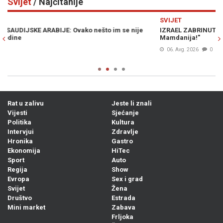
Svijet
/ Najčitanije
Previous
N
SVIJET
S
IZRAEL ZABRINUT ZBOG POBJEDE EL-SAYEDA: "Ovo je gore od
P
Mamdanija!"
06. Avg. 2026
0
Rat u zalivu
Jeste li znali
Vijesti
Sjećanje
Politika
Kultura
Intervjui
Zdravlje
Hronika
Gastro
Ekonomija
HiTec
Sport
Auto
Regija
Show
Evropa
Sex i grad
Svijet
Žena
Društvo
Estrada
Mini market
Zabava
Frljoka