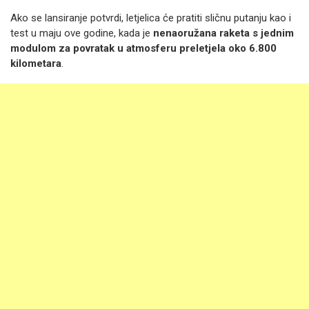
Ako se lansiranje potvrdi, letjelica će pratiti sličnu putanju kao i
test u maju ove godine, kada je
nenaoružana raketa s jednim
modulom za povratak u atmosferu preletjela oko 6.800
kilometara
.