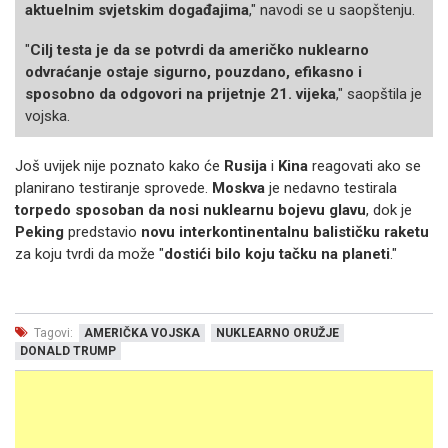
aktuelnim svjetskim događajima
," navodi se u saopštenju.
"
Cilj testa je da se potvrdi da američko nuklearno
odvraćanje ostaje sigurno, pouzdano, efikasno i
sposobno da odgovori na prijetnje 21. vijeka
," saopštila je
vojska.
Još uvijek nije poznato kako će
Rusija
i
Kina
reagovati ako se
planirano testiranje sprovede.
Moskva
je nedavno testirala
torpedo sposoban da nosi nuklearnu bojevu glavu
, dok je
Peking
predstavio
novu interkontinentalnu balističku raketu
za koju tvrdi da može "
dostići bilo koju tačku na planeti
."
Tagovi:
AMERIČKA VOJSKA
NUKLEARNO ORUŽJE
DONALD TRUMP