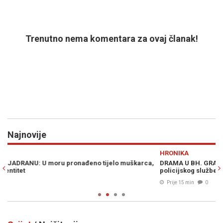
Trenutno nema komentara za ovaj članak!
Najnovije
Previous
N
HRONIKA
S
,
DRAMA U BH. GRADU: Bombom oštetili ugostiteljski objekat brata
CR
policijskog službenika
In
Prije 15 min
0