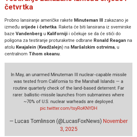
četvrtka
Probno lansiranje američke rakete
Minuteman III
zakazano je
između
srijede i četvrtka
. Raketa će biti lansirana iz svemirske
baze
Vandenberg
u
Kaliforniji
i očekuje se da će stići do
poligona za testiranje proturaketne odbrane
Ronald Reagan
na
atolu
Kwajalein
(
Kvadžalejn
) na
Maršalskim ostrvima
, u
centralnom
Tihom okeanu
.
In May, an unarmed Minuteman III nuclear-capable missile
was tested from California to the Marshall Islands — a
routine quarterly check of the land-based deterrent. Far
rarer: ballistic-missile launches from submarines where
~70% of U.S. nuclear warheads are deployed.
pic.twitter.com/tsyRoKNYDH
— Lucas Tomlinson (@LucasFoxNews)
November
3, 2025