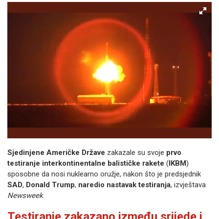
Sjedinjene Američke Države
zakazale su svoje
prvo
testiranje interkontinentalne balističke rakete
(
IKBM
)
sposobne da nosi nuklearno oružje, nakon što je predsjednik
SAD
,
Donald Trump
,
naredio nastavak testiranja
, izvještava
Newsweek
.
Testiranje zakazano između srijede i