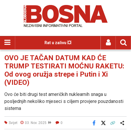
Rat u zalivu 💥
OVO JE TAČAN DATUM KAD ĆE
TRUMP TESTIRATI MOĆNU RAKETU:
Od ovog oružja strepe i Putin i Xi
(VIDEO)
Ovo će biti drugi test američkih nuklearnih snaga u
posljednjih nekoliko mjeseci s ciljem provjere pouzdanosti
sistema
Svijet
03. Nov. 2025
0
Facebook
X
Kopiraj link
Više