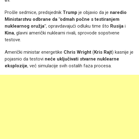
tri
.
Prošle sedmice, predsjednik
Trump
je objavio da je
naredio
Ministarstvu odbrane da "odmah počne s testiranjem
nuklearnog oružja"
, opravdavajući odluku time što
Rusija
i
Kina
, glavni američki nuklearni rivali, sprovode sopstvene
testove.
Američki ministar energetike
Chris Wright
(
Kris Rajt
) kasnije je
pojasnio da testovi
neće uključivati stvarne nuklearne
eksplozije
, već simulacije svih ostalih faza procesa.