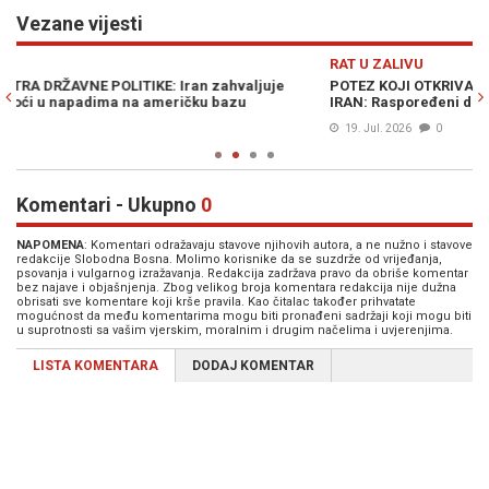
Vezane vijesti
Previous
N
RAT U ZALIVU
R
POTEZ KOJI OTKRIVA NAMJERU SAD-a DA POJAČA NAPADE NA
IR
IRAN: Raspoređeni dodatni borbeni avioni
a
19. Jul. 2026
0
Komentari - Ukupno
0
NAPOMENA
: Komentari odražavaju stavove njihovih autora, a ne nužno i stavove
redakcije Slobodna Bosna. Molimo korisnike da se suzdrže od vrijeđanja,
psovanja i vulgarnog izražavanja. Redakcija zadržava pravo da obriše komentar
bez najave i objašnjenja. Zbog velikog broja komentara redakcija nije dužna
obrisati sve komentare koji krše pravila. Kao čitalac također prihvatate
mogućnost da među komentarima mogu biti pronađeni sadržaji koji mogu biti
u suprotnosti sa vašim vjerskim, moralnim i drugim načelima i uvjerenjima.
LISTA KOMENTARA
DODAJ KOMENTAR