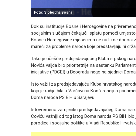
Foto: Slobodna Bosna
Dok su institucije Bosne i Hercegovine na privremenom
socijalnim slučajem čekajući isplatu pomoći umjest
Bosne i Hercegovine mjesecima ne radi i ne donosi z
mareći za probleme naroda koje predstavljaju ni drža
Tako je učešće predsjedavajućeg Kluba srpskog nar
Novića valjda bilo prioritetnije na sastanku Parlame
inicijative (PDCEI) u Beogradu nego na sjednici Dom
Isto važi i za predsjedavajuću Kluba hrvatskog nar
koja je radije bila u Varšavi na Konferenciji o parl
Doma naroda PS BiH u Sarajevu.
Istovremeno zamjeniku predsjedavajućeg Doma naro
Čoviću važniji od tog istog Doma naroda PS BiH bio 
porodice i socijalne politike u Vladi Republike Hrvats