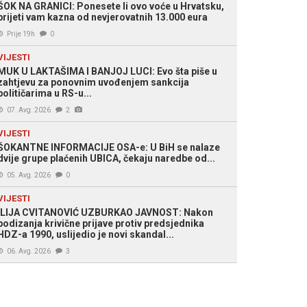
ŠOK NA GRANICI: Ponesete li ovo voće u Hrvatsku,
prijeti vam kazna od nevjerovatnih 13.000 eura
 Slobodna Bosna
Prije 19h
0
VIJESTI
MUK U LAKTAŠIMA I BANJOJ LUCI: Evo šta piše u
zahtjevu za ponovnim uvođenjem sankcija
političarima u RS-u...
07. Avg. 2026
2
VIJESTI
ŠOKANTNE INFORMACIJE OSA-e: U BiH se nalaze
dvije grupe plaćenih UBICA, čekaju naredbe od...
05. Avg. 2026
0
VIJESTI
ILIJA CVITANOVIĆ UZBURKAO JAVNOST: Nakon
podizanja krivične prijave protiv predsjednika
HDZ-a 1990, uslijedio je novi skandal...
06. Avg. 2026
3