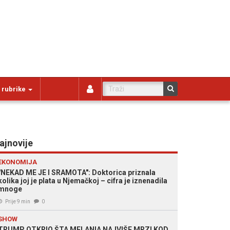
 rubrike
ajnovije
EKONOMIJA
"NEKAD ME JE I SRAMOTA": Doktorica priznala
kolika joj je plata u Njemačkoj – cifra je iznenadila
mnoge
Prije 9 min
0
SHOW
TRUMP OTKRIO ŠTA MELANIA NAJVIŠE MRZI KOD