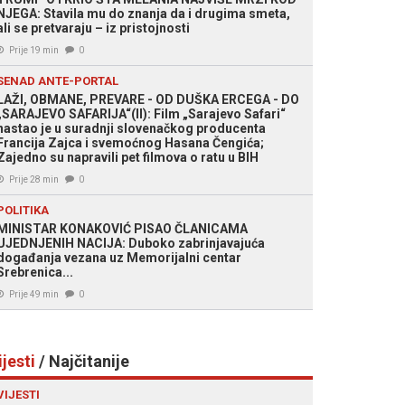
NJEGA: Stavila mu do znanja da i drugima smeta,
ali se pretvaraju – iz pristojnosti
Prije 19 min
0
SENAD ANTE-PORTAL
LAŽI, OBMANE, PREVARE - OD DUŠKA ERCEGA - DO
„SARAJEVO SAFARIJA“(II): Film „Sarajevo Safari“
nastao je u suradnji slovenačkog producenta
Francija Zajca i svemoćnog Hasana Čengića;
Zajedno su napravili pet filmova o ratu u BIH
Prije 28 min
0
POLITIKA
MINISTAR KONAKOVIĆ PISAO ČLANICAMA
UJEDNJENIH NACIJA: Duboko zabrinjavajuća
događanja vezana uz Memorijalni centar
Srebrenica...
Prije 49 min
0
ijesti
/ Najčitanije
VIJESTI