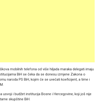
roškova mobilnih telefona od više hiljada maraka delegati imaju
nstitucijama BiH se čeka da se donesu izmjene Zakona o
mu naroda PS BiH, kojim će se uvećati koeficijent, a time i
KM.
usvoji i budžet institucija Bosne i Hercegovine, koji još nije
arne skupštine BiH.