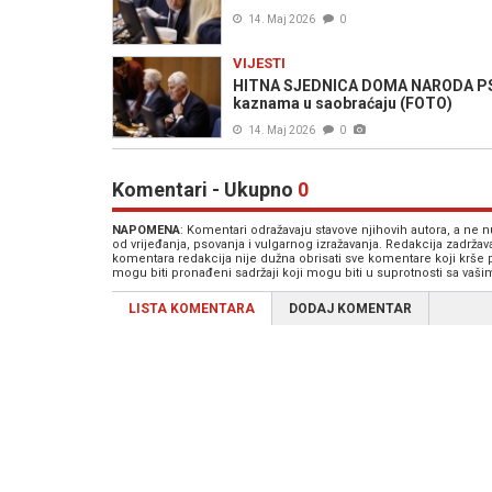
14. Maj 2026
0
VIJESTI
HITNA SJEDNICA DOMA NARODA PS Bi
kaznama u saobraćaju (FOTO)
14. Maj 2026
0
Komentari - Ukupno
0
NAPOMENA
: Komentari odražavaju stavove njihovih autora, a ne
od vrijeđanja, psovanja i vulgarnog izražavanja. Redakcija zadrža
komentara redakcija nije dužna obrisati sve komentare koji krše
mogu biti pronađeni sadržaji koji mogu biti u suprotnosti sa vaš
LISTA KOMENTARA
DODAJ KOMENTAR