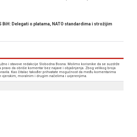
H: Delegati o platama, NATO standardima i strožijim
 nužno i stavove redakcije Slobodna Bosna. Molimo korisnike da se suzdrže
va pravo da obriše komentar bez najave i objašnjenja. Zbog velikog broja
 pravila. Kao čitalac također prihvatate mogućnost da među komentarima
im vjerskim, moralnim i drugim načelima i uvjerenjima.