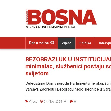
Rat u zalivu 💥
Vijesti
Politika
Intervju
BEZOBRAZLUK U INSTITUCIJAMA 
minimalac, službenici postaju soc
svijetom
Delegatima Doma naroda Parlamentarne skupštine 
Varšavi, Zagrebu i Beogradu nego sjednice u Sara
Vijesti
04. Nov. 2025
0