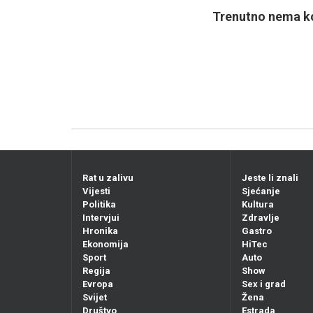
Trenutno nema ko
Rat u zalivu
Jeste li znali
Vijesti
Sjećanje
Politika
Kultura
Intervjui
Zdravlje
Hronika
Gastro
Ekonomija
HiTec
Sport
Auto
Regija
Show
Evropa
Sex i grad
Svijet
Žena
Društvo
Estrada