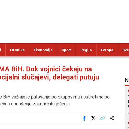
i
Hronika
Ekonomija
Sport
Regija
Evropa
Sve
BiH. Dok vojnici čekaju na
ijalni slučajevi, delegati putuju
N
BiH važnije je putovanje po skupovima i susretima po
jevu i donošenje zakonskih rješenja
Facebook
X
Kopiraj link
Više