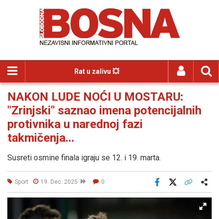
Rat u zalivu 💥
NAKON LUDE NOĆI U MOSTARU:
"Zrinjski" saznao imena potencijalnih
protivnika u narednoj fazi
takmičenja...
Susreti osmine finala igraju se 12. i 19. marta.
Sport
19. Dec. 2025
0
Facebook
X
Kopiraj link
Više