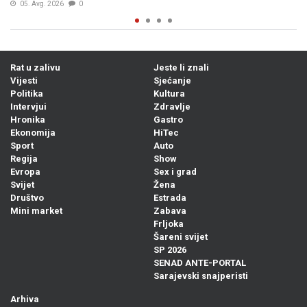
Rat u zalivu
Jeste li znali
Vijesti
Sjećanje
Politika
Kultura
Intervjui
Zdravlje
Hronika
Gastro
Ekonomija
HiTec
Sport
Auto
Regija
Show
Evropa
Sex i grad
Svijet
Žena
Društvo
Estrada
Mini market
Zabava
Frljoka
Šareni svijet
SP 2026
SENAD ANTE-PORTAL
Sarajevski snajperisti
Arhiva