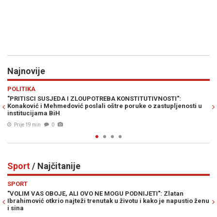
Najnovije
Previous
N
HRONIKA
TREBA KONSTITUTIVNOSTI":
ŠTA SU POKAZALI NOVI OBAVJEŠTAJ
i oštre poruke o zastupljenosti u
pobjegao iz Bosne i Hercegovine?
Prije 26 min
0
Sport
/ Najčitanije
Previous
N
SPORT
E MOGU PODNIJETI": Zlatan
LIVNJAK PRELOMIO: Otkriveno gdje 
utak u životu i kako je napustio ženu
trenersku karijeru...
06. Avg. 2026
0