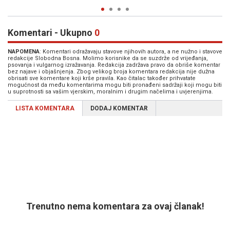
Komentari - Ukupno
0
NAPOMENA
: Komentari odražavaju stavove njihovih autora, a ne nužno i stavove
redakcije Slobodna Bosna. Molimo korisnike da se suzdrže od vrijeđanja,
psovanja i vulgarnog izražavanja. Redakcija zadržava pravo da obriše komentar
bez najave i objašnjenja. Zbog velikog broja komentara redakcija nije dužna
obrisati sve komentare koji krše pravila. Kao čitalac također prihvatate
mogućnost da među komentarima mogu biti pronađeni sadržaji koji mogu biti
u suprotnosti sa vašim vjerskim, moralnim i drugim načelima i uvjerenjima.
LISTA KOMENTARA
DODAJ KOMENTAR
Trenutno nema komentara za ovaj članak!