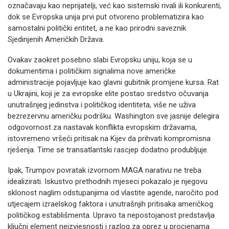
označavaju kao neprijatelji, već kao sistemski rivali ili konkurenti,
dok se Evropska unija prvi put otvoreno problematizira kao
samostalni politički entitet, a ne kao prirodni saveznik
Sjedinjenih Američkih Država.
Ovakav zaokret posebno slabi Evropsku uniju, koja se u
dokumentima i političkim signalima nove američke
administracije pojavljuje kao glavni gubitnik promjene kursa. Rat
u Ukrajini, koji je za evropske elite postao sredstvo očuvanja
unutrašnjeg jedinstva i političkog identiteta, više ne uživa
bezrezervnu američku podršku. Washington sve jasnije delegira
odgovornost za nastavak konflikta evropskim državama,
istovremeno vršeći pritisak na Kijev da prihvati kompromisna
rješenja. Time se transatlantski rascjep dodatno produbljuje.
Ipak, Trumpov povratak izvornom MAGA narativu ne treba
idealizirati. Iskustvo prethodnih mjeseci pokazalo je njegovu
sklonost naglim odstupanjima od vlastite agende, naročito pod
utjecajem izraelskog faktora i unutrašnjih pritisaka američkog
političkog establišmenta. Upravo ta nepostojanost predstavlja
ključni element neizvjesnosti i razlog za oprez u procjenama