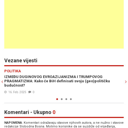
Vezane vijesti
Previous
N
SVIJET
PUTNOV IDEOLOG ALEKSANDAR DUGIN: "Ubistvo Nasrallaha k
ku
početak kraja svijeta ili barem bliskoistočnog Otpora"
30. Sep. 2024
0
Komentari - Ukupno
0
NAPOMENA
: Komentari odražavaju stavove njihovih autora, a ne nužno i stavove
redakcije Slobodna Bosna. Molimo korisnike da se suzdrže od vrijeđanja,