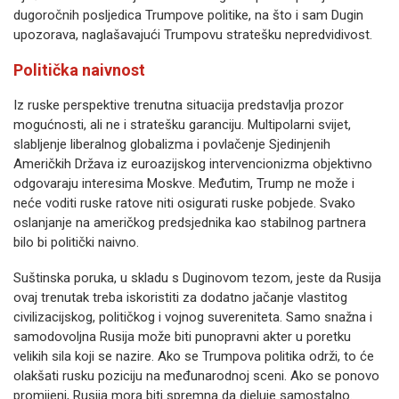
dugoročnih posljedica Trumpove politike, na što i sam Dugin
upozorava, naglašavajući Trumpovu stratešku nepredvidivost.
Politička naivnost
Iz ruske perspektive trenutna situacija predstavlja prozor
mogućnosti, ali ne i stratešku garanciju. Multipolarni svijet,
slabljenje liberalnog globalizma i povlačenje Sjedinjenih
Američkih Država iz euroazijskog intervencionizma objektivno
odgovaraju interesima Moskve. Međutim, Trump ne može i
neće voditi ruske ratove niti osigurati ruske pobjede. Svako
oslanjanje na američkog predsjednika kao stabilnog partnera
bilo bi politički naivno.
Suštinska poruka, u skladu s Duginovom tezom, jeste da Rusija
ovaj trenutak treba iskoristiti za dodatno jačanje vlastitog
civilizacijskog, političkog i vojnog suvereniteta. Samo snažna i
samodovoljna Rusija može biti punopravni akter u poretku
velikih sila koji se nazire. Ako se Trumpova politika održi, to će
olakšati rusku poziciju na međunarodnoj sceni. Ako se ponovo
promijeni, Rusija mora biti spremna da djeluje samostalno.