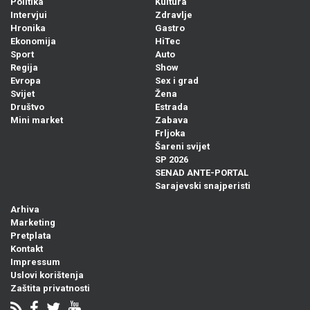
Politika
Kultura
Intervjui
Zdravlje
Hronika
Gastro
Ekonomija
HiTec
Sport
Auto
Regija
Show
Evropa
Sex i grad
Svijet
Žena
Društvo
Estrada
Mini market
Zabava
Frljoka
Šareni svijet
SP 2026
SENAD ANTE-PORTAL
Sarajevski snajperisti
Arhiva
Marketing
Pretplata
Kontakt
Impressum
Uslovi korištenja
Zaštita privatnosti