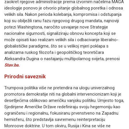
zaokret njegove administracije prema izvornim načelima MAGA
ideologije ponovo je otvorio pitanje globalnog poretka i odnosa
velikih sila. Nakon perioda kolebanja, kompromisa i odstupanja
koji su obilježili ranu fazu njegovog drugog mandata, najnoviji
potezi Washingtona, naročito usvajanje nove Strategije
nacionalne sigurnosti, signaliziraju obnovu koncepta koji se
može opisati kao realizam velikih sila i odbacivanje liberalno-
globalističke paradigme, što se u velikoj mjeri poklapa s
analizama ruskog filozofa i geopolitičkog teoretičara
Aleksandra Dugina o nastajanju multipolarnog svijeta, prenosi
Stav.ba.
Prirodni saveznik
Trumpova politika više ne pretendira na ulogu univerzalnog
promotora demokratije niti na globalni intervencionizam koji je
desetljećima oblikovao američku vanjsku politiku. Umjesto toga,
Sjedinjene Američke Države redefiniraju svoju hegemoniju kao
ograničenu i regionalnu, fokusiranu prvenstveno na Zapadnu
hemisferu, što predstavlja savremenu reinterpretaciju
Monroove doktrine. U tom okviru, Rusija i Kina se više ne