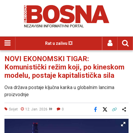
Rat u zalivu 💥
NOVI EKONOMSKI TIGAR:
Komunistički režim koji, po kineskom
modelu, postaje kapitalistička sila
Ova država postaje ključna karika u globalnim lancima
proizvodnje
Svijet
12. Jan. 2026
0
Facebook
X
Kopiraj link
Više