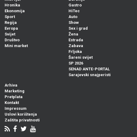
Hronika
Gastro
Ekonomija
HiTec
Sport
Auto
Regija
Show
Evropa
Sex i grad
Svijet
Žena
Društvo
Estrada
Mini market
Zabava
Frljoka
Šareni svijet
SP 2026
SENAD ANTE-PORTAL
Sarajevski snajperisti
Arhiva
Marketing
Pretplata
Kontakt
Impressum
Uslovi korištenja
Zaštita privatnosti