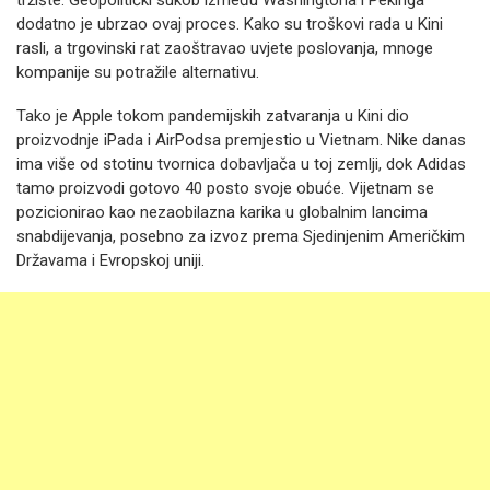
tržište. Geopolitički sukob između Washingtona i Pekinga
dodatno je ubrzao ovaj proces. Kako su troškovi rada u Kini
rasli, a trgovinski rat zaoštravao uvjete poslovanja, mnoge
kompanije su potražile alternativu.
Tako je Apple tokom pandemijskih zatvaranja u Kini dio
proizvodnje iPada i AirPodsa premjestio u Vietnam. Nike danas
ima više od stotinu tvornica dobavljača u toj zemlji, dok Adidas
tamo proizvodi gotovo 40 posto svoje obuće. Vijetnam se
pozicionirao kao nezaobilazna karika u globalnim lancima
snabdijevanja, posebno za izvoz prema Sjedinjenim Američkim
Državama i Evropskoj uniji.