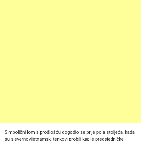
Simbolični lom s prošlošću dogodio se prije pola stoljeća, kada
su sjevernovijetnamski tenkovi probili kapije predsjedničke