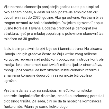
Vijetnamska ekonomija posljednjih godina raste po stopi od
oko sedam posto, a vlasti su sebi postavile ambiciozan cilj:
dvocifreni rast do 2030. godine. Ako ga ostvare, Vijetnam bi se
mogao svrstati uz bok nekadašnjim “azijskim tigrovima” poput
Južne Koreje ili Tajvana. Dodatna prednost je demografska
struktura, riječ je o mladoj populaciji, s polovinom stanovništva
mlađom od 30 godina.
Ipak, iza impresivnih brojki krije se i tamnija strana. Na ulicama
Hanoja i drugih gradova često se čuju kritike zbog raširene
korupcije, represije nad političkom opozicijom i stroge kontrole
medija. Iako ekonomski rast izvlači milione ljudi iz siromaštva,
mnogi upozoravaju da bez stvarnih institucionalnih reformi i
smanjenja korupcije dugoročni razvoj može biti ozbiljno
ugrožen.
Vijetnam danas stoji na raskršću: između komunističke
kontrole i kapitalističke dinamike, između autoritarnog poretka i
globalnog tržišta. Za sada, čini se da ta neobična kombinacija
funkcioniše. Pitanje je samo koliko dugo.