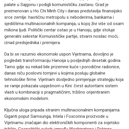
palate u Sajgonu i podigli komunističku zastavu. Grad je
preimenovan u Ho Chi Minh City i danas predstavlja finansijsko
srce zemlje: haotičnu metropolu s neboderima, bankama i
sjedištima multinacionalnih kompanija, u kojoj živi više od osam
miliona ljudi. Politički centar ostao je u Hanoiju, gdje stoluje
generalni sekretar Komunističke partije, stvarni nosilac moći,
iznad predsjednika i premijera.
Da bi se razumio ekonomski uspon Vijetnama, dovoljno je
pogledati transformaciju Hanoija u posljednjih desetak godina.
Tamo gdje su nekad bile prizemne kuće i porodične radionice,
danas niču poslovni tornjevi u kojima posluju globalne
tehnološke firme. Vijetnam dosljedno primjenjuje strategiju koja
se ranije pokazala uspješnom u Kini: čvrst autoritarni sistem
vlasti u kombinaciji s pragmatičnim, tržišno orijentiranim
ekonomskim modelom.
Ključna uloga pripada stranim multinacionalnim kompanijama.
Giganti poput Samsunga, Intela i Foxconna proizvode u
Vijetnamu značajan dio elektroničkih komponenti za svjetsko