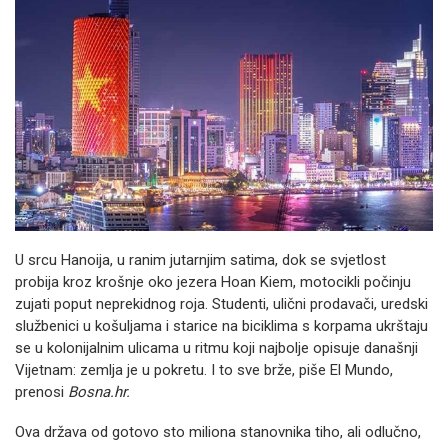
U srcu Hanoija, u ranim jutarnjim satima, dok se svjetlost
probija kroz krošnje oko jezera Hoan Kiem, motocikli počinju
zujati poput neprekidnog roja. Studenti, ulični prodavači, uredski
službenici u košuljama i starice na biciklima s korpama ukrštaju
se u kolonijalnim ulicama u ritmu koji najbolje opisuje današnji
Vijetnam: zemlja je u pokretu. I to sve brže, piše El Mundo,
prenosi
Bosna.hr.
Ova država od gotovo sto miliona stanovnika tiho, ali odlučno,