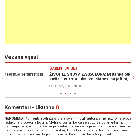
Vezane vijesti
Previous
N
ŠARENI SVIJET
ŠA
ŽIVOT IZ SNOVA ZA 350 EURA: Britanka otkrila "raj" u kojem obrok
B
košta 1 euro, a luksuzni stanovi su jeftiniji od sobica u Evropi
Za
09. Maj 2026
0
Komentari - Ukupno
0
NAPOMENA
: Komentari odražavaju stavove njihovih autora, a ne nužno i stavove
redakcije Slobodna Bosna. Molimo korisnike da se suzdrže od vrijeđanja,
psovanja i vulgarnog izražavanja. Redakcija zadržava pravo da obriše komentar
bez najave i objašnjenja. Zbog velikog broja komentara redakcija nije dužna
obrisati sve komentare koji krše pravila. Kao čitalac također prihvatate