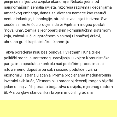
penje se na ljestvici azijske ekonomije. Nekada jedna od
najsiromašnijih zemalja svijeta, razorena ratovima i decenijama
američkog embarga, danas se Vietnam nameće kao rastući
centar industrije, tehnologije, stranih investicija i turizma. Sve
češće se može čuti procjena da bi Vijetnam mogao postati
“nova Kina”, zemlja s jednopartijskim komunističkim sistemom
koja, zahvaljujući dugoročnom planiranju i snažnoj državi,
ubrzano gradi kapitalističku ekonomiju.
Takva poređenja nisu bez osnova. I Vijetnam i Kina dijele
politički model autoritarnog upravljanja, u kojem Komunistička
partija ima apsolutnu kontrolu nad političkim procesima, ali
istovremeno dopušta pa čak i snažno podstiče tržišnu
ekonomiju i strana ulaganja. Prema procjenama međunarodnih
investicijskih kuća, Vietnam bi u narednoj deceniji mogao bilježiti
jedan od najvećih porasta bogatstva u svijetu, mjerenog rastom
BDP-a po glavi stanovnika i brojem imućnih građana.