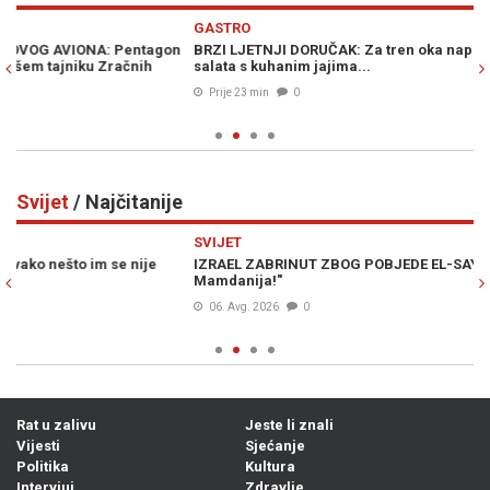
Previous
N
GASTRO
A
n
BRZI LJETNJI DORUČAK: Za tren oka napravite hladnu ljetnu
CI
salata s kuhanim jajima...
no
Prije 23 min
0
Svijet
/ Najčitanije
Previous
N
SVIJET
SV
IZRAEL ZABRINUT ZBOG POBJEDE EL-SAYEDA: "Ovo je gore od
PR
Mamdanija!"
06. Avg. 2026
0
Rat u zalivu
Jeste li znali
Vijesti
Sjećanje
Politika
Kultura
Intervjui
Zdravlje