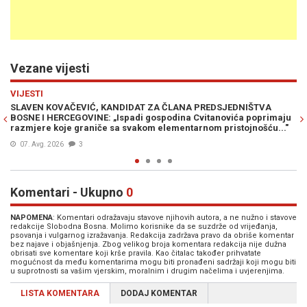
Vezane vijesti
Previous
N
VIJESTI
IŠTVA
ILIJA CVITANOVIĆ UZBURKAO JAVNOST: Nakon podizanja
 poprimaju
krivične prijave protiv predsjednika HDZ-a 1990, uslijedio j
jnošću..."
skandal...
06. Avg. 2026
3
Komentari - Ukupno
0
NAPOMENA
: Komentari odražavaju stavove njihovih autora, a ne nužno i stavove
redakcije Slobodna Bosna. Molimo korisnike da se suzdrže od vrijeđanja,
psovanja i vulgarnog izražavanja. Redakcija zadržava pravo da obriše komentar
bez najave i objašnjenja. Zbog velikog broja komentara redakcija nije dužna
obrisati sve komentare koji krše pravila. Kao čitalac također prihvatate
mogućnost da među komentarima mogu biti pronađeni sadržaji koji mogu biti
u suprotnosti sa vašim vjerskim, moralnim i drugim načelima i uvjerenjima.
LISTA KOMENTARA
DODAJ KOMENTAR