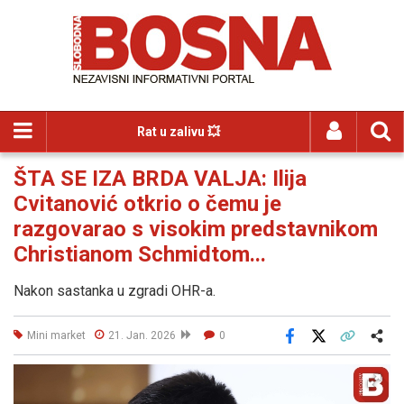
Rat u zalivu 💥
ŠTA SE IZA BRDA VALJA: Ilija
Cvitanović otkrio o čemu je
razgovarao s visokim predstavnikom
Christianom Schmidtom...
Nakon sastanka u zgradi OHR-a.
Mini market
21. Jan. 2026
0
Facebook
X
Kopiraj link
Više