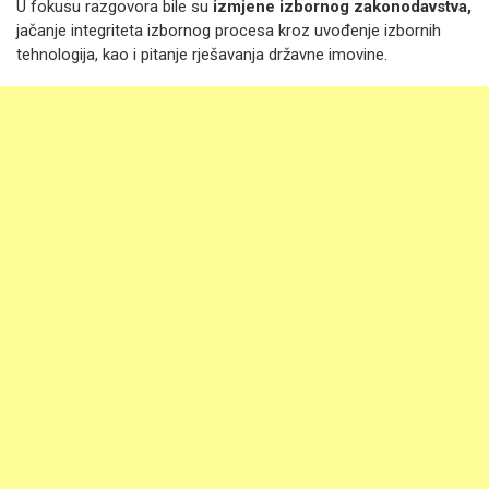
U fokusu razgovora bile su
izmjene izbornog zakonodavstva,
jačanje integriteta izbornog procesa kroz uvođenje izbornih
tehnologija, kao i pitanje rješavanja državne imovine.