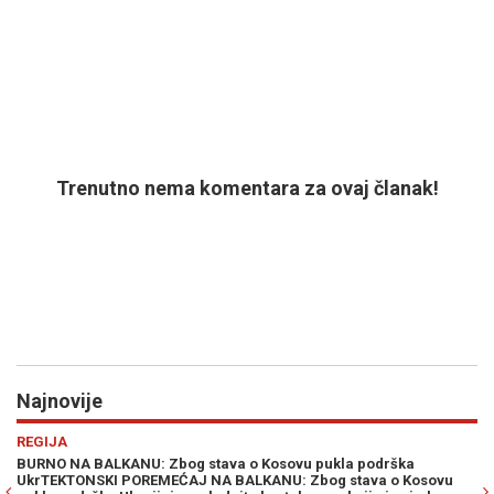
Trenutno nema komentara za ovaj članak!
Najnovije
Previous
N
VIJESTI
 podrška
CIK BiH RASPISAO OGLAS KOJI SVE ZANIMA: Nudi se 
ava o Kosovu
novčana naknada za rad na izborima, uslovi nikad jed