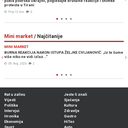
ije i snimke
Prije 16 min
0
Mini market
/ Najčitanije
Previous
N
MINI MARKET
IĆ: „Iz te šume
ODBROJAVANJE U REPUBLICI SRPSKOJ: Crnadak najav
režima –„Nije normalno da se u 21. vijeku pravi prosl
dođe...“
08. Avg. 2026
2
Rat u zalivu
Jeste li znali
Vijesti
Sjećanje
Politika
Kultura
Intervjui
Zdravlje
Hronika
Gastro
Ekonomija
HiTec
Sport
Auto