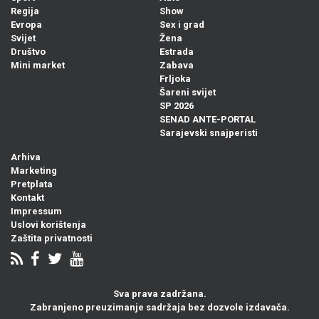
Regija
Show
Evropa
Sex i grad
Svijet
Žena
Društvo
Estrada
Mini market
Zabava
Frljoka
Šareni svijet
SP 2026
SENAD ANTE-PORTAL
Sarajevski snajperisti
Arhiva
Marketing
Pretplata
Kontakt
Impressum
Uslovi korištenja
Zaštita privatnosti
Sva prava zadržana.
Zabranjeno preuzimanje sadržaja bez dozvole izdavača.