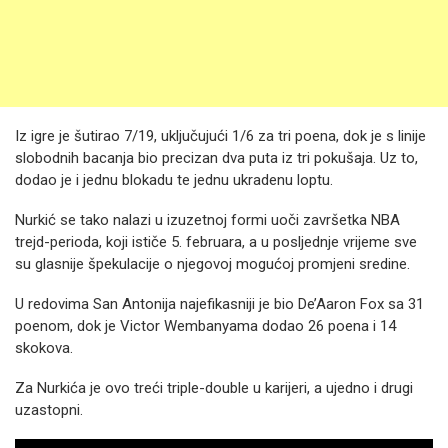
Iz igre je šutirao 7/19, uključujući 1/6 za tri poena, dok je s linije
slobodnih bacanja bio precizan dva puta iz tri pokušaja. Uz to,
dodao je i jednu blokadu te jednu ukradenu loptu.
Nurkić se tako nalazi u izuzetnoj formi uoči završetka NBA
trejd-perioda, koji ističe 5. februara, a u posljednje vrijeme sve
su glasnije špekulacije o njegovoj mogućoj promjeni sredine.
U redovima San Antonija najefikasniji je bio De’Aaron Fox sa 31
poenom, dok je Victor Wembanyama dodao 26 poena i 14
skokova.
Za Nurkića je ovo treći triple-double u karijeri, a ujedno i drugi
uzastopni.