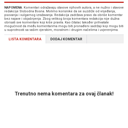
NAPOMENA
: Komentari odražavaju stavove njihovih autora, a ne nužno i stavove
redakcije Slobodna Bosna. Molimo korisnike da se suzdrže od vrijeđanja,
psovanja i vulgarnog izražavanja. Redakcija zadržava pravo da obriše komentar
bez najave i objašnjenja. Zbog velikog broja komentara redakcija nije dužna
obrisati sve komentare koji krše pravila. Kao čitalac također prihvatate
mogućnost da među komentarima mogu biti pronađeni sadržaji koji mogu biti
u suprotnosti sa vašim vjerskim, moralnim i drugim načelima i uvjerenjima.
LISTA KOMENTARA
DODAJ KOMENTAR
Trenutno nema komentara za ovaj članak!