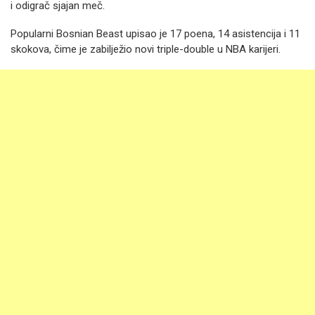
i odigrač sjajan meč.
Popularni Bosnian Beast upisao je 17 poena, 14 asistencija i 11
skokova, čime je zabilježio novi triple-double u NBA karijeri.