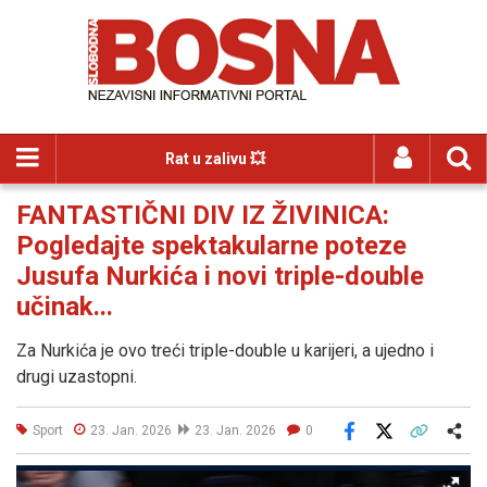
Rat u zalivu 💥
FANTASTIČNI DIV IZ ŽIVINICA:
Pogledajte spektakularne poteze
Jusufa Nurkića i novi triple-double
učinak...
Za Nurkića je ovo treći triple-double u karijeri, a ujedno i
drugi uzastopni.
Sport
23. Jan. 2026
23. Jan. 2026
0
Facebook
X
Kopiraj link
Više