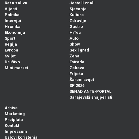
Rat u zalivu
Jeste li znali
Vijesti
Sjećanje
Politika
Kultura
Intervjui
Zdravlje
Hronika
Gastro
Ekonomija
HiTec
Sport
Auto
Regija
Show
Evropa
Sex i grad
Svijet
Žena
Društvo
Estrada
Mini market
Zabava
Frljoka
Šareni svijet
SP 2026
SENAD ANTE-PORTAL
Sarajevski snajperisti
Arhiva
Marketing
Pretplata
Kontakt
Impressum
Uslovi korištenja