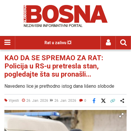
Rat u zalivu 💥
KAO DA SE SPREMAO ZA RAT:
Policija u RS-u pretresla stan,
pogledajte šta su pronašli...
Navedeno lice je prethodno istog dana lišeno slobode
Vijesti
26. Jan. 2026
26. Jan. 2026
0
Facebook
X
Kopiraj link
Više