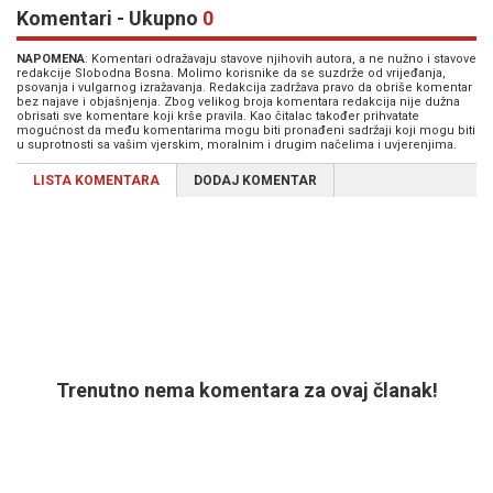
Komentari - Ukupno
0
NAPOMENA
: Komentari odražavaju stavove njihovih autora, a ne nužno i stavove
redakcije Slobodna Bosna. Molimo korisnike da se suzdrže od vrijeđanja,
psovanja i vulgarnog izražavanja. Redakcija zadržava pravo da obriše komentar
bez najave i objašnjenja. Zbog velikog broja komentara redakcija nije dužna
obrisati sve komentare koji krše pravila. Kao čitalac također prihvatate
mogućnost da među komentarima mogu biti pronađeni sadržaji koji mogu biti
u suprotnosti sa vašim vjerskim, moralnim i drugim načelima i uvjerenjima.
LISTA KOMENTARA
DODAJ KOMENTAR
Trenutno nema komentara za ovaj članak!