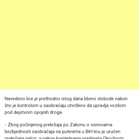
Navedeno lice je prethodno istog dana lišeno slobode nakon
što je kontrolom u saobraćaju utvrđeno da upravlja vozilom
pod dejstvom opojnih droga.
- Zbog počinjenog prekršaja po Zakonu o osnovama
bezbjednosti saobraćaja na putevima u BiH licu je uručen
prekršajni nalog, a nakon komletiranja predmeta Okružnom