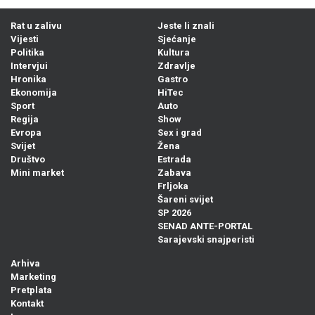
Rat u zalivu
Jeste li znali
Vijesti
Sjećanje
Politika
Kultura
Intervjui
Zdravlje
Hronika
Gastro
Ekonomija
HiTec
Sport
Auto
Regija
Show
Evropa
Sex i grad
Svijet
Žena
Društvo
Estrada
Mini market
Zabava
Frljoka
Šareni svijet
SP 2026
SENAD ANTE-PORTAL
Sarajevski snajperisti
Arhiva
Marketing
Pretplata
Kontakt