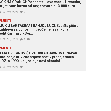
ŠOK NA GRANICI: Ponesete li ovo voće u Hrvatsku,
prijeti vam kazna od nevjerovatnih 13.000 eura
07. Avg. 2026
0
VIJESTI
MUK U LAKTAŠIMA I BANJOJ LUCI: Evo šta piše u
zahtjevu za ponovnim uvođenjem sankcija
političarima u RS-u...
07. Avg. 2026
2
VIJESTI
ILIJA CVITANOVIĆ UZBURKAO JAVNOST: Nakon
podizanja krivične prijave protiv predsjednika
HDZ-a 1990, uslijedio je novi skandal...
06. Avg. 2026
3