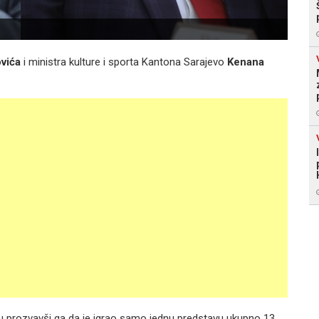
vića
i ministra kulture i sporta Kantona Sarajevo
Kenana
u prozvavši ga da je igrao samo jednu predstavu ukupno 13