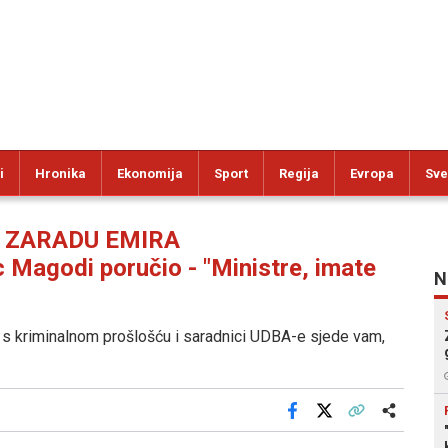
i
Hronika
Ekonomija
Sport
Regija
Evropa
Sve
O ZARADU EMIRA
agodi poručio - "Ministre, imate
N
re, s kriminalnom prošlošću i saradnici UDBA-e sjede vam,
Facebook
X
Kopiraj link
Više