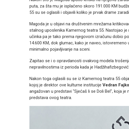
puta, za šta mu je isplaćeno skoro 191.000 KM budž
55 su se oglasili i objavili koliko je prvak drame zara
Magoda je u objavi na društvenim mrežama kritikov
stalnog uposlenika Kamernog teatra 55. Nastojao je 
učinka pa je tako prema njegovom izračunu dobio po
14.600 KM, dok glumac, kako je naveo, istovremeno už
minimalno pojavljivanje na sceni.
Zapitao se i o opravdanosti ovakvog modela trošenja
nepravilnostima iz perioda kada je Hadžihafizbegović
Nakon toga oglasili su se iz Kamernog teatra 55 obj
kojoj je direktor ove kulturne institucije
Vedran Fajko
angažovan u predstavi "Sjećaš li se Doli Bel", koja je
predstava ovog teatra.