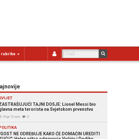
 rubrike
ajnovije
SVIJET
ZASTRAŠUJUĆI TAJNI DOSJE: Lionel Messi bio
glavna meta terorista na Svjetskom prvenstvu
Prije 15 min
0
POLITIKA
"GOST NE ODREĐUJE KAKO ĆE DOMAĆIN UREDITI
KUĆU": Helez oštro odgovorio Vučiću i Dodiku