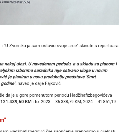
 i "U Zvorniku ja sam ostavio svoje srce" skinute s repertoara
na nekoj ulozi. U navedenom periodu, a u skladu sa planom i
eljskim izborima saradnika nije ostvario uloge u novim
ić je planiran u novu produkciju predstave 'Smrt
 godine"
, naveo je dalje Fajković.
iše da je u gore pomenutom periodu Hadžihafizbegovićeva
o
121.439,60 KM
i to: 2023. - 36.388,79 KM, 2024. - 41.851,19
om"
sam Hadžihafizbegović čije saopćenje prenosimo u cijelosti