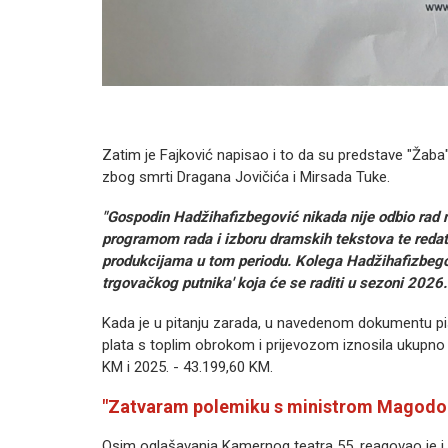
Zatim je Fajković napisao i to da su predstave "Žaba"
zbog smrti Dragana Jovičića i Mirsada Tuke.
"Gospodin Hadžihafizbegović nikada nije odbio rad 
programom rada i izboru dramskih tekstova te redat
produkcijama u tom periodu. Kolega Hadžihafizbegov
trgovačkog putnika' koja će se raditi u sezoni 2026.
Kada je u pitanju zarada, u navedenom dokumentu p
plata s toplim obrokom i prijevozom iznosila ukupn
KM i 2025. - 43.199,60 KM.
"Zatvaram polemiku s ministrom Magod
Osim oglašavanja Kamernog teatra 55, reagovao je i 