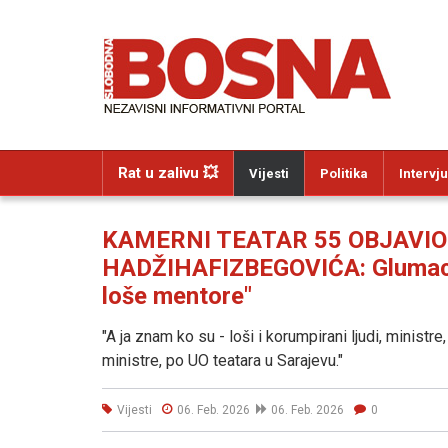
Rat u zalivu 💥
Vijesti
Politika
Intervju
KAMERNI TEATAR 55 OBJAVI
HADŽIHAFIZBEGOVIĆA: Glumac M
loše mentore"
"A ja znam ko su - loši i korumpirani ljudi, minist
ministre, po UO teatara u Sarajevu."
Vijesti
06. Feb. 2026
06. Feb. 2026
0