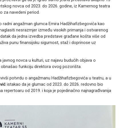
etskog novca od 2023. do 2026. godine, iz Kamernog teatra
dio za navedeni period.
ao radni angažman glumca Emira Hadžihafizbegovića kao
naglasiti nesrazmjer između visokih primanja i ostvarenog
datak da jedna izvedba predstave građane košta više od
iva punu finansijsku sigurnost, staž i doprinose uz
 javnog novca u kulturi, uz najavu budućih objava o
 obnašao funkciju direktora ovog pozorišta.
avivši potvrdu o angažmanu Hadžihafizbegovića u teatru, a u
vić
istakao da je glumac od 2023. do 2026. redovno bio
 na repertoaru od 2019. i koja je pojedinačno najnagrađivanija