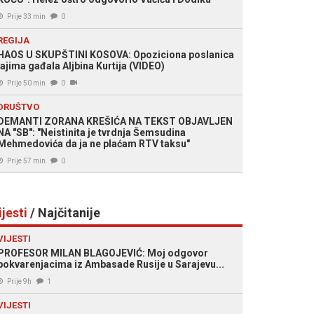
Prije 33 min
0
REGIJA
HAOS U SKUPŠTINI KOSOVA: Opoziciona poslanica
jajima gađala Aljbina Kurtija (VIDEO)
Prije 50 min
0
DRUŠTVO
DEMANTI ZORANA KREŠIĆA NA TEKST OBJAVLJEN
NA "SB": "Neistinita je tvrdnja Šemsudina
Mehmedovića da ja ne plaćam RTV taksu"
Prije 57 min
0
ijesti
/ Najčitanije
VIJESTI
PROFESOR MILAN BLAGOJEVIĆ: Moj odgovor
pokvarenjacima iz Ambasade Rusije u Sarajevu...
Prije 9h
1
VIJESTI