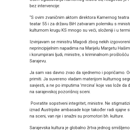
bez intervencije:
"S ovim zvaničnim aktom direktora Kamernog teatra 5
teatar 55 i za državu BiH zatvaram polemiku s minist
kulturnom krugu KS mnogo su veći, složeniji i u term
Izvinjavam se ministru Magodi zbog nekih izgovorenih ri
neprincipijelnim napadima na Marijelu Margetu Hašimb
i korumpirani ljudi, ministre, s kriminalnom prošlošć
Sarajevu.
Ja sam vas davno zvao da sjednemo i popričamo. Odbi
primiti. Ja suvereno vladam materijom kulturnog segm
savjesti, a ne po imputima 'mrcina' koje vas lože da d
na sarajevskoj pozorišnoj sceni.
Povratite sopstveni integritet, ministre. Ne stigmatiz
iznad Austrijske ambasade koje također radi sjajne stva
na sceni, van nje i snažni su promotori bh. kulture.
Sarajevska kultura je globalno žrtva jednog smišljen