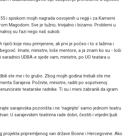
5 i spiskom mojih nagrada osvojenih u regiji i za Kamerni
rom Magodom. Sve je tužno, trivijalno i bizarno. Problemi u
inalnoj su fazi nego naš sukob.
ječi koje nisu primjerene, ali prvi je počeo i to s lažima i
egović. Imate, ministre, loše mentore, a ja znam ko su - loši
u i saradnici UDBA-e sjede vam, ministre, po UO teatara u
li ste me i to grubo. Zbog mojih godina trebali ste me
enta Sarajeva. Počnite, ministre, raditi po sopstvenoj
enuncirate teatarske radnike. Ti su i meni zabranili da igram
irajte sarajevska pozorišta i ne 'naginjite' samo jednom teatru
ri. U sarajevskim teatrima rade dobri, čestiti i vrijedni ljudi
og projekta pripremljenog van države Bosne i Hercegovine. Ako