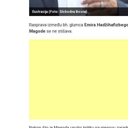
Ilustracija (Foto: Slobodna Bosna)
Rasprava između bh. glumca
Emira Hadžihafizbego
Magode
se ne stišava.
Nakon što je Magoda uputio kritiku na njegovu zarad