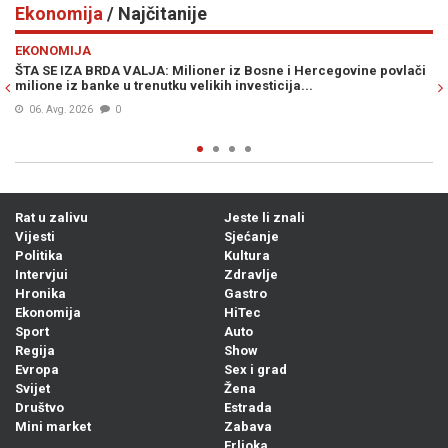
Ekonomija
/ Najčitanije
Previous
N
EKONOMIJA
osne i Hercegovine povlači
KONAČNO: Novi pad cijena nafte, evo kada
sticija...
pojeftinjenje goriva na benzinskim pumpa
Hercegovini...
06. Avg. 2026
0
Rat u zalivu
Jeste li znali
Vijesti
Sjećanje
Politika
Kultura
Intervjui
Zdravlje
Hronika
Gastro
Ekonomija
HiTec
Sport
Auto
Regija
Show
Evropa
Sex i grad
Svijet
Žena
Društvo
Estrada
Mini market
Zabava
Frljoka