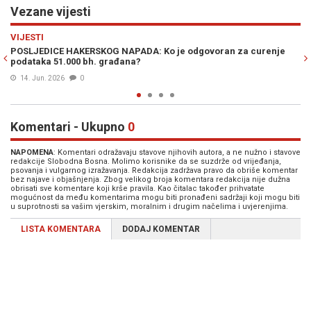
Vezane vijesti
Previous
N
EKONOMIJA
govoran za curenje
SPREMA SE PRODAJA BIJELJINSKOG GIGANTA: Ot
ponude koju razmatra Vlada RS
20. Maj 2026
0
Komentari - Ukupno
0
NAPOMENA
: Komentari odražavaju stavove njihovih autora, a ne nužno i stavove
redakcije Slobodna Bosna. Molimo korisnike da se suzdrže od vrijeđanja,
psovanja i vulgarnog izražavanja. Redakcija zadržava pravo da obriše komentar
bez najave i objašnjenja. Zbog velikog broja komentara redakcija nije dužna
obrisati sve komentare koji krše pravila. Kao čitalac također prihvatate
mogućnost da među komentarima mogu biti pronađeni sadržaji koji mogu biti
u suprotnosti sa vašim vjerskim, moralnim i drugim načelima i uvjerenjima.
LISTA KOMENTARA
DODAJ KOMENTAR