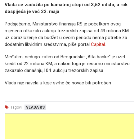
Vlada se zadužila po kamatnoj stopi od 3,52 odsto, a rok
dospijeća je već 22. maja
Podsjećamo, Ministarstvo finansija RS je početkom ovog
mjeseca otkazalo aukciju trezorskih zapisa od 43 miliona KM
uz obrazloženje da budžet u ovom periodu nema potrebe za
dodatnim likvidnim sredstvima, piše portal
Capital
.
Međutim, nedugo zatim od Beogradske „Alta banke“ je uzet
kredit od 22 miliona KM, a nakon toga je resorno ministarstvo
zakazalo današnju,104. aukciju trezorskih zapisa.
Vlada nije navela u koje svrhe će novac biti potrošen
Tagovi:
VLADA RS