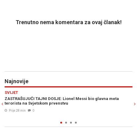
Trenutno nema komentara za ovaj članak!
Najnovije
Previous
N
POLITIKA
essi bio glavna meta
"GOST NE ODREĐUJE KAKO ĆE DOMAĆIN URE
oštro odgovorio Vučiću i Dodiku
Prije 46 min
0