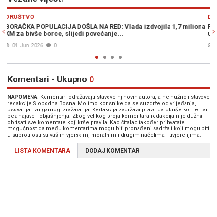
Previous
N
DRUŠTVO
miliona
POBUNA U SARAJEVU: Bivši borci najavljuju potpunu blokadu,
ukoliko ne stigne odgovor...
14. Apr. 2026
0
Komentari - Ukupno
0
NAPOMENA
: Komentari odražavaju stavove njihovih autora, a ne nužno i stavove
redakcije Slobodna Bosna. Molimo korisnike da se suzdrže od vrijeđanja,
psovanja i vulgarnog izražavanja. Redakcija zadržava pravo da obriše komentar
bez najave i objašnjenja. Zbog velikog broja komentara redakcija nije dužna
obrisati sve komentare koji krše pravila. Kao čitalac također prihvatate
mogućnost da među komentarima mogu biti pronađeni sadržaji koji mogu biti
u suprotnosti sa vašim vjerskim, moralnim i drugim načelima i uvjerenjima.
LISTA KOMENTARA
DODAJ KOMENTAR