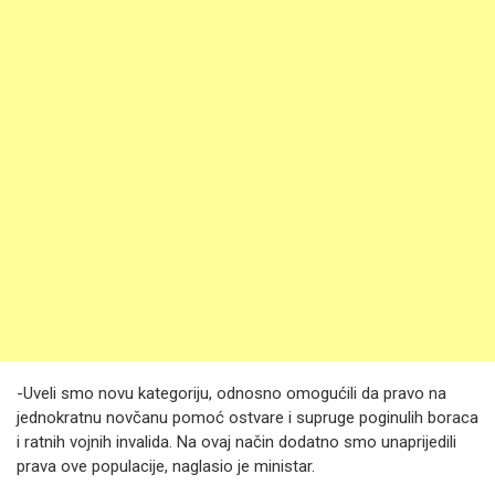
-Uveli smo novu kategoriju, odnosno omogućili da pravo na
jednokratnu novčanu pomoć ostvare i supruge poginulih boraca
i ratnih vojnih invalida. Na ovaj način dodatno smo unaprijedili
prava ove populacije, naglasio je ministar.