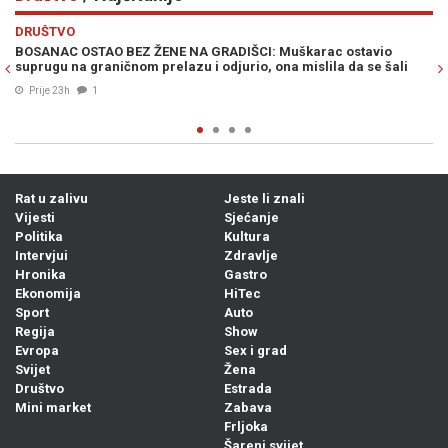
Previous
N
DRUŠTVO
io
NAGLI PREOKRET: AccuWeather objavio vremensku prognozu 
 šali
Bosnu i Hercegovinu...
07. Avg. 2026
0
Rat u zalivu
Jeste li znali
Vijesti
Sjećanje
Politika
Kultura
Intervjui
Zdravlje
Hronika
Gastro
Ekonomija
HiTec
Sport
Auto
Regija
Show
Evropa
Sex i grad
Svijet
Žena
Društvo
Estrada
Mini market
Zabava
Frljoka
Šareni svijet