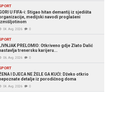
SPORT
GORI U FIFA-i: Stigao hitan demantij iz sjedišta
organizacije, medijski navodi proglašeni
izmišljotinom
04. Avg. 2026
0
SPORT
LIVNJAK PRELOMIO: Otkriveno gdje Zlato Dalić
nastavlja trenersku karijeru...
06. Avg. 2026
0
SPORT
ŽENA I DJECA NE ŽELE GA KUĆI: Džeko otkrio
nepoznate detalje iz porodičnog doma
04. Avg. 2026
0