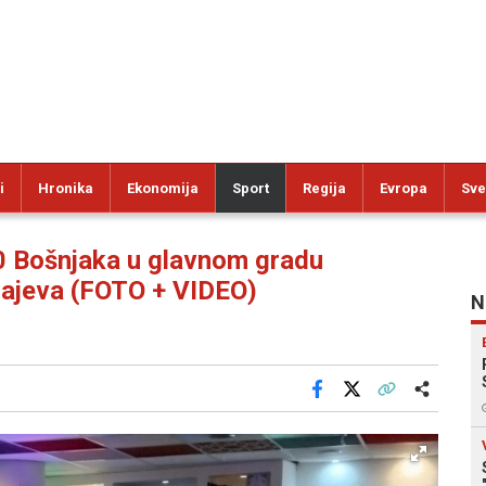
i
Hronika
Ekonomija
Sport
Regija
Evropa
Sve
 Bošnjaka u glavnom gradu
majeva (FOTO + VIDEO)
N
Facebook
X
Kopiraj link
Više