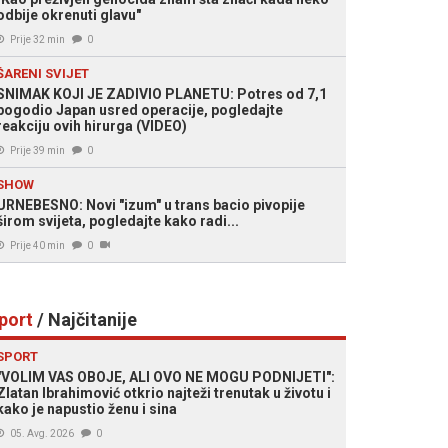
odbije okrenuti glavu"
Prije 32 min
0
ŠARENI SVIJET
SNIMAK KOJI JE ZADIVIO PLANETU: Potres od 7,1
pogodio Japan usred operacije, pogledajte
reakciju ovih hirurga (VIDEO)
Prije 39 min
0
SHOW
URNEBESNO: Novi "izum" u trans bacio pivopije
širom svijeta, pogledajte kako radi...
Prije 40 min
0
port
/ Najčitanije
SPORT
"VOLIM VAS OBOJE, ALI OVO NE MOGU PODNIJETI":
Zlatan Ibrahimović otkrio najteži trenutak u životu i
kako je napustio ženu i sina
05. Avg. 2026
0
je Bošnjaka u Zagrebu