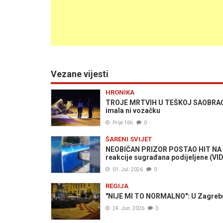
Vezane vijesti
HRONIKA
TROJE MRTVIH U TEŠKOJ SAOBRAĆAJNO
imala ni vozačku
Prije 16h
0
ŠARENI SVIJET
NEOBIČAN PRIZOR POSTAO HIT NA 
reakcije sugrađana podijeljene (VI
01. Jul. 2026
0
REGIJA
"NIJE MI TO NORMALNO": U Zagrebu ra
24. Jun. 2026
0