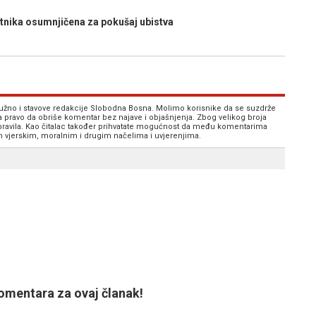
nika osumnjičena za pokušaj ubistva
 nužno i stavove redakcije Slobodna Bosna. Molimo korisnike da se suzdrže
va pravo da obriše komentar bez najave i objašnjenja. Zbog velikog broja
 pravila. Kao čitalac također prihvatate mogućnost da među komentarima
im vjerskim, moralnim i drugim načelima i uvjerenjima.
mentara za ovaj članak!