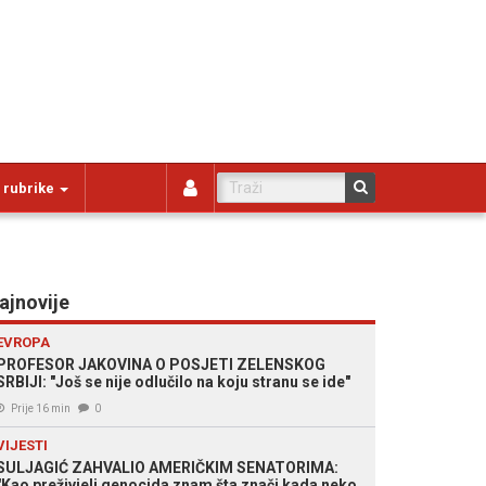
 rubrike
ajnovije
EVROPA
PROFESOR JAKOVINA O POSJETI ZELENSKOG
SRBIJI: "Još se nije odlučilo na koju stranu se ide"
Prije 16 min
0
VIJESTI
SULJAGIĆ ZAHVALIO AMERIČKIM SENATORIMA:
"Kao preživjeli genocida znam šta znači kada neko