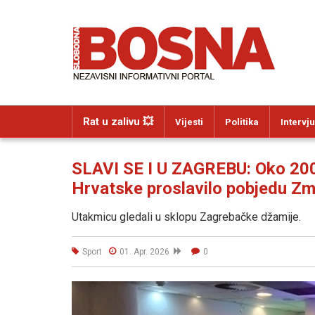
Rat u zalivu 💥
Vijesti
Politika
Intervju
SLAVI SE I U ZAGREBU: Oko 200
Hrvatske proslavilo pobjedu Z
Utakmicu gledali u sklopu Zagrebačke džamije.
Sport
01. Apr. 2026
0