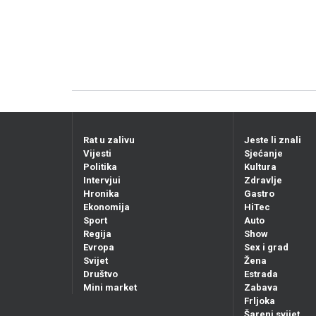
Rat u zalivu
Jeste li znali
Vijesti
Sjećanje
Politika
Kultura
Intervjui
Zdravlje
Hronika
Gastro
Ekonomija
HiTec
Sport
Auto
Regija
Show
Evropa
Sex i grad
Svijet
Žena
Društvo
Estrada
Mini market
Zabava
Frljoka
Šareni svijet