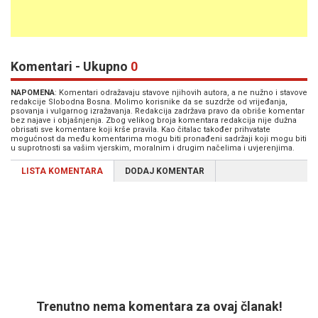
Komentari - Ukupno
0
NAPOMENA
: Komentari odražavaju stavove njihovih autora, a ne nužno i stavove
redakcije Slobodna Bosna. Molimo korisnike da se suzdrže od vrijeđanja,
psovanja i vulgarnog izražavanja. Redakcija zadržava pravo da obriše komentar
bez najave i objašnjenja. Zbog velikog broja komentara redakcija nije dužna
obrisati sve komentare koji krše pravila. Kao čitalac također prihvatate
mogućnost da među komentarima mogu biti pronađeni sadržaji koji mogu biti
u suprotnosti sa vašim vjerskim, moralnim i drugim načelima i uvjerenjima.
LISTA KOMENTARA
DODAJ KOMENTAR
Trenutno nema komentara za ovaj članak!