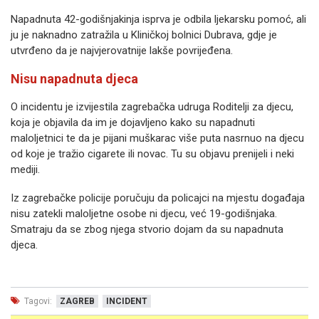
Napadnuta 42-godišnjakinja isprva je odbila ljekarsku pomoć, ali
ju je naknadno zatražila u Kliničkoj bolnici Dubrava, gdje je
utvrđeno da je najvjerovatnije lakše povrijeđena.
Nisu napadnuta djeca
O incidentu je izvijestila zagrebačka udruga Roditelji za djecu,
koja je objavila da im je dojavljeno kako su napadnuti
maloljetnici te da je pijani muškarac više puta nasrnuo na djecu
od koje je tražio cigarete ili novac. Tu su objavu prenijeli i neki
mediji.
Iz zagrebačke policije poručuju da policajci na mjestu događaja
nisu zatekli maloljetne osobe ni djecu, već 19-godišnjaka.
Smatraju da se zbog njega stvorio dojam da su napadnuta
djeca.
Tagovi:
ZAGREB
INCIDENT