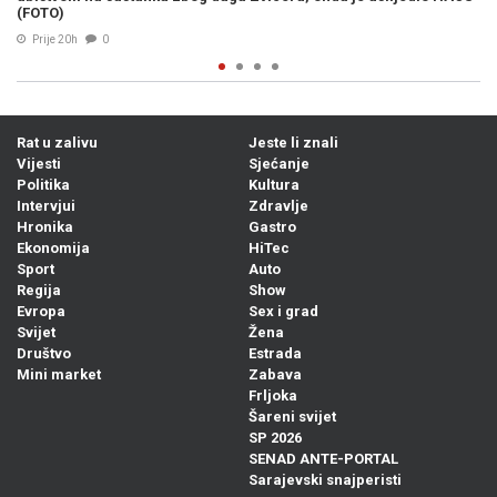
07. Avg. 2026
0
Rat u zalivu
Jeste li znali
Vijesti
Sjećanje
Politika
Kultura
Intervjui
Zdravlje
Hronika
Gastro
Ekonomija
HiTec
Sport
Auto
Regija
Show
Evropa
Sex i grad
Svijet
Žena
Društvo
Estrada
Mini market
Zabava
Frljoka
Šareni svijet
SP 2026
SENAD ANTE-PORTAL
Sarajevski snajperisti