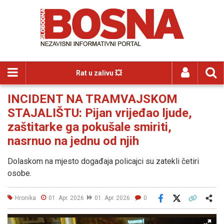
Rat u zalivu 💥
INCIDENT NA TRAMVAJSKOM
STAJALIŠTU: Pijan vrijeđao ljude,
zaštitarke ga pokušale smiriti,
nasrnuo na jednu od njih
Dolaskom na mjesto događaja policajci su zatekli četiri
osobe.
Hronika
01. Apr. 2026
01. Apr. 2026
0
Facebook
X
Kopiraj link
Više