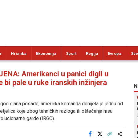
i
Hronika
Ekonomija
Sport
Regija
Evropa
Sve
: Amerikanci u panici digli u
 bi pale u ruke iranskih inžinjera
N
ugog člana posade, američka komanda donijela je jednu od
letjelica koje zbog tehničkih razloga ili oštećenja nisu
volucionarne garde (IRGC).