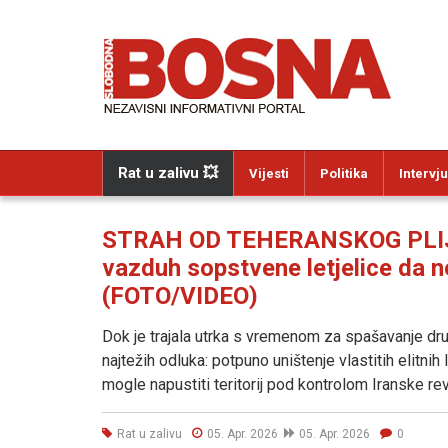
Rat u zalivu 💥
Vijesti
Politika
Intervju
STRAH OD TEHERANSKOG PLIJENA
vazduh sopstvene letjelice da ne
(FOTO/VIDEO)
Dok je trajala utrka s vremenom za spašavanje dr
najtežih odluka: potpuno uništenje vlastitih elitnih 
mogle napustiti teritorij pod kontrolom Iranske re
Rat u zalivu
05. Apr. 2026
05. Apr. 2026
0