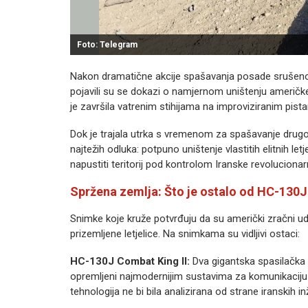
Foto: Telegram
Nakon dramatične akcije spašavanja posade srušeno
pojavili su se dokazi o namjernom uništenju američke
je završila vatrenim stihijama na improviziranim pist
Dok je trajala utrka s vremenom za spašavanje drug
najtežih odluka: potpuno uništenje vlastitih elitnih le
napustiti teritorij pod kontrolom Iranske revoluciona
Spržena zemlja: Što je ostalo od HC-130J
Snimke koje kruže potvrđuju da su američki zračni uda
prizemljene letjelice. Na snimkama su vidljivi ostaci:
HC-130J Combat King II:
Dva gigantska spasilačka a
opremljeni najmodernijim sustavima za komunikaciju i
tehnologija ne bi bila analizirana od strane iranskih in