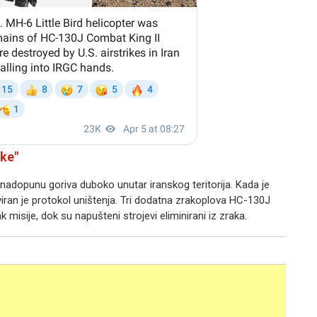
uke"
 nadopunu goriva duboko unutar iranskog teritorija. Kada je
viran je protokol uništenja. Tri dodatna zrakoplova HC-130J
isije, dok su napušteni strojevi eliminirani iz zraka.