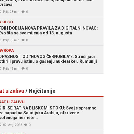
Država
Prije 23 min
0
VIJESTI
FBiH DOBIJA NOVA PRAVILA ZA DIGITALNI NOVAC:
Evo šta se sve mijenja od 13. augusta
Prije 33 min
0
EVROPA
OPASNOST OD "NOVOG ČERNOBILA"?: Stručnjaci
otkrili pravu istinu o gašenju nuklearke u Rumuniji
Prije 43 min
0
at u zalivu
/ Najčitanije
RAT U ZALIVU
ŠIRI SE RAT NA BLISKOM ISTOKU: Sve je spremno
za napad na Saudijsku Arabiju, otkrivene
potencijalne mete...
07. Avg. 2026
0