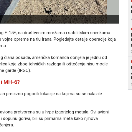
g F-15E, na društvenim mrežama i satelitskim snimkama
 vojne opreme na tlu Irana. Pogledajte detalje operacije koja
ama.
og člana posade, američka komanda donijela je jednu od
tjelica koje zbog tehničkih razloga ili oštećenja nisu mogle
rne garde (IRGC).
 i MH-6?
ri precizno pogodili lokacije na kojima su se nalazile
viona pretvorena su u hrpe izgorjelog metala. Ovi avioni,
 dopunu goriva, bili su primarna meta kako njihova
ženjera.