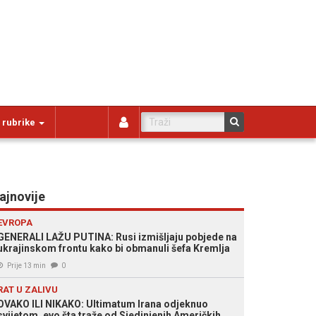
 rubrike
ajnovije
EVROPA
GENERALI LAŽU PUTINA: Rusi izmišljaju pobjede na
ukrajinskom frontu kako bi obmanuli šefa Kremlja
Prije 13 min
0
RAT U ZALIVU
OVAKO ILI NIKAKO: Ultimatum Irana odjeknuo
svijetom, evo šta traže od Sjedinjenih Američkih