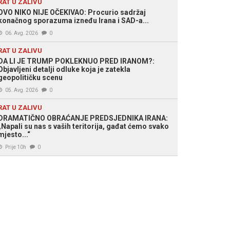
RAT U ZALIVU
OVO NIKO NIJE OČEKIVAO: Procurio sadržaj
konačnog sporazuma izneđu Irana i SAD-a...
06. Avg. 2026
0
RAT U ZALIVU
DA LI JE TRUMP POKLEKNUO PRED IRANOM?:
Objavljeni detalji odluke koja je zatekla
geopolitičku scenu
05. Avg. 2026
0
RAT U ZALIVU
DRAMATIČNO OBRAĆANJE PREDSJEDNIKA IRANA:
„Napali su nas s vaših teritorija, gađat ćemo svako
mjesto...“
Prije 10h
0