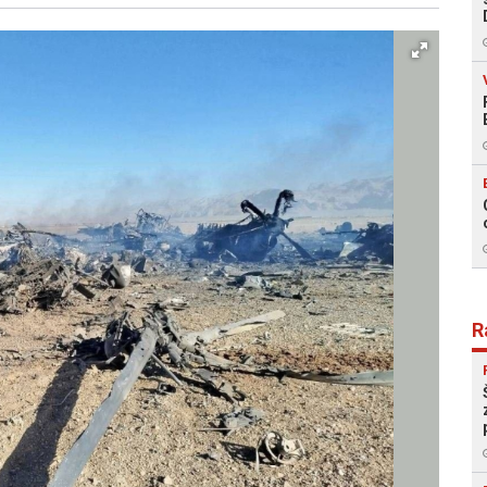
Facebook
X
Kopiraj link
Više
R