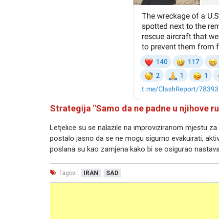
Strategija "Samo da ne padne u njihove r
Letjelice su se nalazile na improviziranom mjestu za
postalo jasno da se ne mogu sigurno evakuirati, akti
poslana su kao zamjena kako bi se osigurao nastavak m
Tagovi:
IRAN
SAD