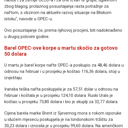
naniže i za zemlje OECD-a i za one izvan te grupe, uglavnom
zbog blagog, prolaznog posustajanja rasta potražnje za
naftom, s obzirom na aktuelni razvoj situacije na Bliskom
istoku", navode u OPEC-u.
Ovo posustajanje će, prema njihovoj procjeni, biti nadoknađeno
u drugoj polovini godine.
Barel OPEC-ove korpe u martu skočio za gotovo
50 dolara
U martu je barel korpe nafte OPEC-a poskupio za 48,46 dolara u
odnosu na februar i u prosjeku je koštao 116,36 dolara, stoji u
izvještaju.
Iranska teška nafta poskupjela je za 57,51 dolar u odnosu na
februar i koštala je u prosjeku 124,10 dolara. Ruski Urals je
koštao u prosjeku 73,80 dolara i bio je skuplji za 32,77 dolara.
Cijena barela marke Brent iz Sjevernog mora s rokom isporuke
u idućem mjesecu poskupjela je na londonskom tržištu za
30,23 dolara i iznosila je u prosjeku 99,60 dolara. Na američkom