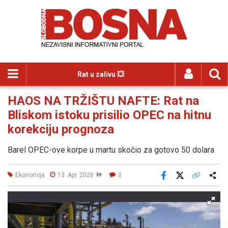
Rat u zalivu 💥
HAOS NA TRŽIŠTU NAFTE: Rat na
Bliskom istoku prisilio OPEC na hitnu
korekciju prognoza
Barel OPEC-ove korpe u martu skočio za gotovo 50 dolara
Ekonomija
13. Apr. 2026
0
Facebook
X
Kopiraj link
Više