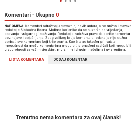
Komentari - Ukupno
0
NAPOMENA
: Komentari odražavaju stavove njihovih autora, a ne nužno i stavove
redakcije Slobodna Bosna. Molimo korisnike da se suzdrže od vrijeđanja,
psovanja i vulgarnog izražavanja. Redakcija zadržava pravo da obriše komentar
bez najave i objašnjenja. Zbog velikog broja komentara redakcija nije dužna
obrisati sve komentare koji krše pravila. Kao čitalac također prihvatate
mogućnost da među komentarima mogu biti pronađeni sadržaji koji mogu biti
u suprotnosti sa vašim vjerskim, moralnim i drugim načelima i uvjerenjima.
LISTA KOMENTARA
DODAJ KOMENTAR
Trenutno nema komentara za ovaj članak!