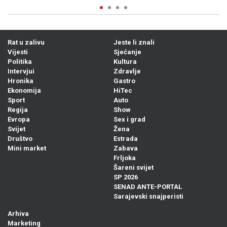
Rat u zalivu
Jeste li znali
Vijesti
Sjećanje
Politika
Kultura
Intervjui
Zdravlje
Hronika
Gastro
Ekonomija
HiTec
Sport
Auto
Regija
Show
Evropa
Sex i grad
Svijet
Žena
Društvo
Estrada
Mini market
Zabava
Frljoka
Šareni svijet
SP 2026
SENAD ANTE-PORTAL
Sarajevski snajperisti
Arhiva
Marketing