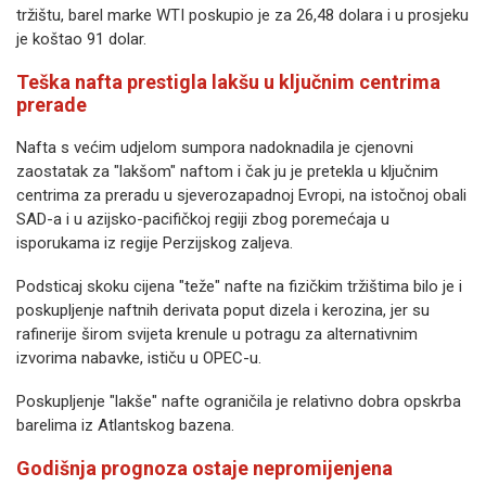
tržištu, barel marke WTI poskupio je za 26,48 dolara i u prosjeku
je koštao 91 dolar.
Teška nafta prestigla lakšu u ključnim centrima
prerade
Nafta s većim udjelom sumpora nadoknadila je cjenovni
zaostatak za "lakšom" naftom i čak ju je pretekla u ključnim
centrima za preradu u sjeverozapadnoj Evropi, na istočnoj obali
SAD-a i u azijsko-pacifičkoj regiji zbog poremećaja u
isporukama iz regije Perzijskog zaljeva.
Podsticaj skoku cijena "teže" nafte na fizičkim tržištima bilo je i
poskupljenje naftnih derivata poput dizela i kerozina, jer su
rafinerije širom svijeta krenule u potragu za alternativnim
izvorima nabavke, ističu u OPEC-u.
Poskupljenje "lakše" nafte ograničila je relativno dobra opskrba
barelima iz Atlantskog bazena.
Godišnja prognoza ostaje nepromijenjena