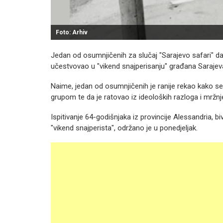
Foto: Arhiv
Jedan od osumnjičenih za slučaj "Sarajevo safari" dao 
učestvovao u "vikend snajperisanju" građana Sarajeva
Naime, jedan od osumnjičenih je ranije rekao kako 
grupom te da je ratovao iz ideoloških razloga i mrž
Ispitivanje 64-godišnjaka iz provincije Alessandria, 
"vikend snajperista", održano je u ponedjeljak.