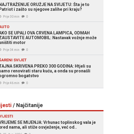
NAJTRAŽENIJE ORUŽJE NA SVIJETU: Šta je to
Patriot i zašto su njegove zalihe pri kraju?
Prije 30 min
0
AUTO
AKO SE UPALI OVA CRVENA LAMPICA, ODMAH
ZAUSTAVITE AUTOMOBIL: Nastavak vožnje može
uništiti motor
Prije 34 min
0
ŠARENI SVIJET
TAJNA SKRIVENA PREKO 300 GODINA: Htjeli su
samo renovirati staru kuću, a onda su pronašli
ogromno bogatstvo
Prije 46 min
0
ijesti
/ Najčitanije
VIJESTI
VRIJEME SE MIJENJA: Vrhunac toplinskog vala je
pred nama, ali stiže osvježenje, već od..