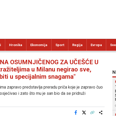
i
Hronika
Ekonomija
Sport
Regija
Evropa
Sve
NA OSUMNJIČENOG ZA UČEŠĆE U
ažiteljima u Milanu negirao sve,
N
 biti u specijalnim snagama"
ma zapravo predstavlja preradu priča koje je zapravo čuo
osjećivao i zato što mu je san bio da se pridruži