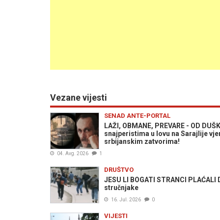
Vezane vijesti
SENAD ANTE-PORTAL
LAŽI, OBMANE, PREVARE - OD DUŠKA
snajperistima u lovu na Sarajlije v
srbijanskim zatvorima!
04. Avg. 2026
1
DRUŠTVO
JESU LI BOGATI STRANCI PLAĆALI D
stručnjake
16. Jul. 2026
0
VIJESTI