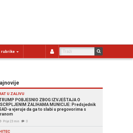
 rubrike
ajnovije
RAT U ZALIVU
TRUMP POBJESNIO ZBOG IZVJEŠTAJA O
ISCRPLJENIM ZALIHAMA MUNICIJE: Predsjednik
SAD-a vjeruje da ga to slabi u pregovorima s
Iranom
Prije 23 min
0
HITEC