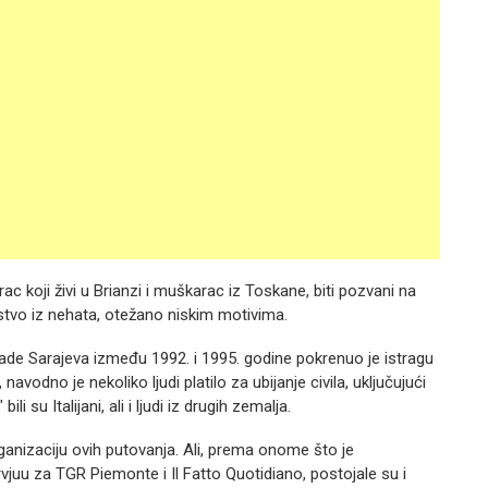
 koji živi u Brianzi i muškarac iz Toskane, biti pozvani na
istvo iz nehata, otežano niskim motivima.
opsade Sarajeva između 1992. i 1995. godine pokrenuo je istragu
avodno je nekoliko ljudi platilo za ubijanje civila, uključujući
i su Italijani, ali i ljudi iz drugih zemalja.
rganizaciju ovih putovanja. Ali, prema onome što je
vjuu za TGR Piemonte i Il Fatto Quotidiano, postojale su i