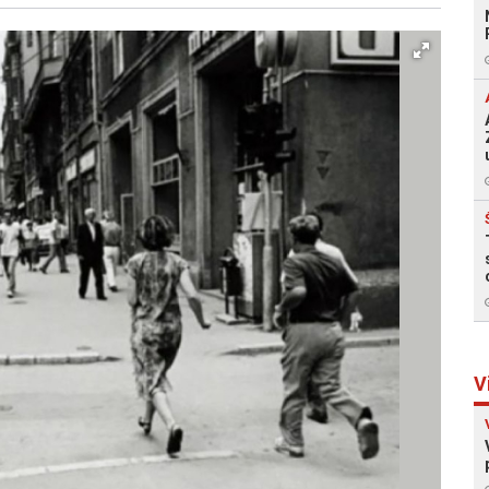
Facebook
X
Kopiraj link
Više
V