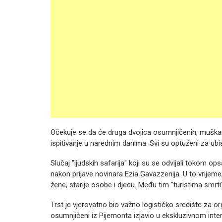
Očekuje se da će druga dvojica osumnjičenih, muškarac
ispitivanje u narednim danima. Svi su optuženi za ub
Slučaj "ljudskih safarija" koji su se odvijali tokom 
nakon prijave novinara Ezia Gavazzenija. U to vrijeme, n
žene, starije osobe i djecu. Među tim "turistima smrti" bil
Trst je vjerovatno bio važno logističko središte za o
osumnjičeni iz Pijemonta izjavio u ekskluzivnom inter