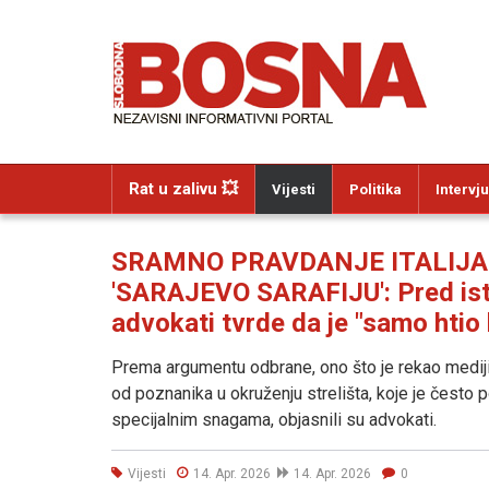
Rat u zalivu 💥
Vijesti
Politika
Intervju
SRAMNO PRAVDANJE ITALIJA
'SARAJEVO SARAFIJU': Pred istr
advokati tvrde da je "samo htio
Prema argumentu odbrane, ono što je rekao mediji
od poznanika u okruženju strelišta, koje je često p
specijalnim snagama, objasnili su advokati.
Vijesti
14. Apr. 2026
14. Apr. 2026
0