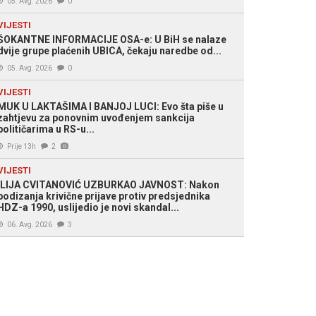
05. Avg. 2026
0
VIJESTI
ŠOKANTNE INFORMACIJE OSA-e: U BiH se nalaze
dvije grupe plaćenih UBICA, čekaju naredbe od...
05. Avg. 2026
0
VIJESTI
MUK U LAKTAŠIMA I BANJOJ LUCI: Evo šta piše u
zahtjevu za ponovnim uvođenjem sankcija
političarima u RS-u...
Prije 13h
2
VIJESTI
ILIJA CVITANOVIĆ UZBURKAO JAVNOST: Nakon
podizanja krivične prijave protiv predsjednika
HDZ-a 1990, uslijedio je novi skandal...
06. Avg. 2026
3