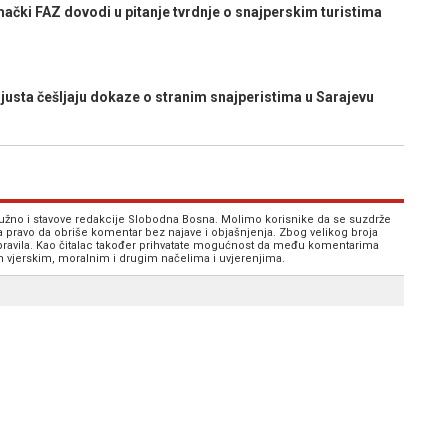
ki FAZ dovodi u pitanje tvrdnje o snajperskim turistima
justa češljaju dokaze o stranim snajperistima u Sarajevu
 nužno i stavove redakcije Slobodna Bosna. Molimo korisnike da se suzdrže
va pravo da obriše komentar bez najave i objašnjenja. Zbog velikog broja
 pravila. Kao čitalac također prihvatate mogućnost da među komentarima
im vjerskim, moralnim i drugim načelima i uvjerenjima.