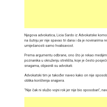
Njegova advokatica, Licia Sardo iz Advokatske komore
na šutnju jer nije spavao tri dana i da je novinarima r
umiješanosti samo hvalisavost.
Prema argumentu odbrane, ono što je rekao medijima
poznanika u okruženju strelišta, koje je često posjeći
snagama, objasnili su advokati.
Advokatski tim je također naveo kako on nije sposoban
oblika korištenja snajpera.
"Nije čak ni služio vojni rok jer nije bio sposoban", nav