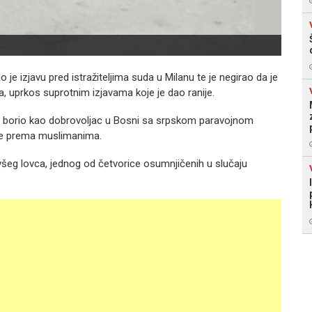
je izjavu pred istražiteljima suda u Milanu te je negirao da je
, uprkos suprotnim izjavama koje je dao ranije.
se borio kao dobrovoljac u Bosni sa srpskom paravojnom
nje prema muslimanima.
bivšeg lovca, jednog od četvorice osumnjičenih u slučaju