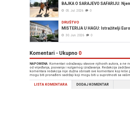
BAJKA O SARAJEVO SAFARIJU: Njemač
05. Jul. 2026
0
DRUŠTVO
MISTERIJA U HAGU: Istražitelji Euro
30. Jun. 2026
0
Komentari - Ukupno
0
NAPOMENA
: Komentari odražavaju stavove njihovih autora, a ne
od vrijeđanja, psovanja i vulgarnog izražavanja. Redakcija zadrža
komentara redakcija nije dužna obrisati sve komentare koji krše
mogu biti pronađeni sadržaji koji mogu biti u suprotnosti sa vaš
LISTA KOMENTARA
DODAJ KOMENTAR