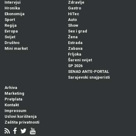
Intervjui
Zdravlje
Hronika
Gastro
Ekonomija
HiTec
Sport
Auto
Regija
Show
Evropa
Sex i grad
Svijet
Žena
Društvo
Estrada
Mini market
Zabava
Frljoka
Šareni svijet
SP 2026
SENAD ANTE-PORTAL
Sarajevski snajperisti
Arhiva
Marketing
Pretplata
Kontakt
Impressum
Uslovi korištenja
Zaštita privatnosti