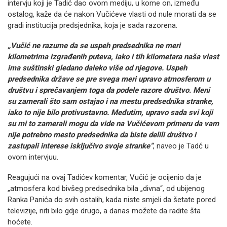
intervju koji je Tadić dao ovom mediju, u kome on, između
ostalog, kaže da će nakon Vučićeve vlasti od nule morati da se
gradi institucija predsjednika, koja je sada razorena.
„Vučić ne razume da se uspeh predsednika ne meri
kilometrima izgrađenih puteva, iako i tih kilometara naša vlast
ima suštinski gledano daleko više od njegove. Uspeh
predsednika države se pre svega meri upravo atmosferom u
društvu i sprečavanjem toga da podele razore društvo. Meni
su zamerali što sam ostajao i na mestu predsednika stranke,
iako to nije bilo protivustavno. Međutim, upravo sada svi koji
su mi to zamerali mogu da vide na Vučićevom primeru da vam
nije potrebno mesto predsednika da biste delili društvo i
zastupali interese isključivo svoje stranke“
, naveo je Tadć u
ovom intervjuu.
Reagujući na ovaj Tadićev komentar, Vučić je ocijenio da je
„atmosfera kod bivšeg predsednika bila „divna“, od ubijenog
Ranka Panića do svih ostalih, kada niste smjeli da šetate pored
televizije, niti bilo gdje drugo, a danas možete da radite šta
hoćete.