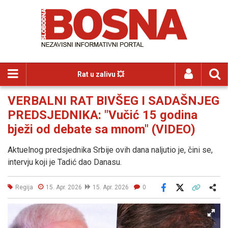
Rat u zalivu 💥
VERBALNI RAT BIVŠEG I SADAŠNJEG
PREDSJEDNIKA: "Vučić 15 godina
bježi od debate sa mnom" (VIDEO)
Aktuelnog predsjednika Srbije ovih dana naljutio je, čini se,
intervju koji je Tadić dao Danasu.
Regija
15. Apr. 2026
15. Apr. 2026
0
Facebook
X
Kopiraj link
Više