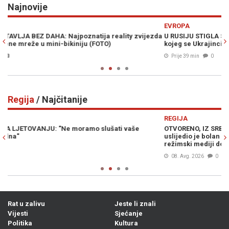
Najnovije
Previous
N
EVROPA
E
da
U RUSIJU STIGLA SPECIJALNA JEDINICA KOREJACA: Nose oružje
D
kojeg se Ukrajinci najviše boje
go
Prije 39 min
0
Regija
/ Najčitanije
Previous
N
REGIJA
R
OTVORENO, IZ SRBIJE: Nakon dolaska Volodimira Zelenskog,
D
uslijedio je bolan udarac radikalnom krilu Vučićeve stranke,
Ad
režimski mediji dotakli dno...
od
08. Avg. 2026
0
Rat u zalivu
Jeste li znali
Vijesti
Sjećanje
Politika
Kultura