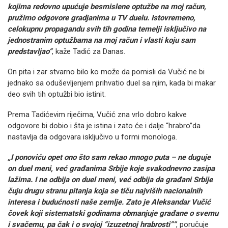
kojima redovno upućuje besmislene optužbe na moj račun,
pružimo odgovore gradjanima u TV duelu. Istovremeno,
celokupnu propagandu svih tih godina temelji isključivo na
jednostranim optužbama na moj račun i vlasti koju sam
predstavljao“
, kaže Tadić za Danas.
On pita i zar stvarno bilo ko može da pomisli da Vučić ne bi
jednako sa oduševljenjem prihvatio duel sa njim, kada bi makar
deo svih tih optužbi bio istinit.
Prema Tadićevim riječima, Vučić zna vrlo dobro kakve
odgovore bi dobio i šta je istina i zato će i dalje “hrabro”da
nastavlja da odgovara isključivo u formi monologa.
„I ponoviću opet ono što sam rekao mnogo puta – ne duguje
on duel meni, već građanima Srbije koje svakodnevno zasipa
lažima. I ne odbija on duel meni, već odbija da građani Srbije
čuju drugu stranu pitanja koja se tiču najviših nacionalnih
interesa i budućnosti naše zemlje. Zato je Aleksandar Vučić
čovek koji sistematski godinama obmanjuje građane o svemu
i svačemu, pa čak i o svojoj “izuzetnoj hrabrosti”“
, poručuje