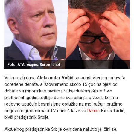
Foto: ATA Images/Screenshot
Vidim ovih dana A
leksandar Vučić
sa oduševljenjem prihvata
određene debate, a istovremeno skoro 15 godina bježi od
debate sa mnom kao bivšim predsjednikom Srbije. Svih
prethodnih godina odbija da na sva pitanja, u vezi s kojima
redovno upućuje besmislene optužbe na moj račun, pružimo
odgovore građanima u TV duelu“, kaže za
Danas
Boris Tadić
,
bivši predsjednik Srbije.
Aktuelnog predsjednika Srbije ovih dana naljutio je, čini se,