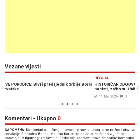
Vezane vijesti
Previous
N
REGIJA
R
is
HISTORIČAR ODGOVORIO TADIĆU: "Ako četnici nisu bili isti kao
T
nacisti, zašto su 1945. preko Zagreba bježali u istom smjeru?"
iz
11. Maj 2026
0
Komentari - Ukupno
0
NAPOMENA
: Komentari odražavaju stavove njihovih autora, a ne nužno i stavove
redakcije Slobodna Bosna. Molimo korisnike da se suzdrže od vrijeđanja,
psovanja i vulgarnog izražavanja. Redakcija zadržava pravo da obriše komentar