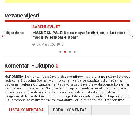
Vezane vijesti
Previous
N
ŠARENI SVIJET
JE
MASKE SU PALE: Ko su najveće škrtice, a ko istinski humanitarci
SV
među svjetskom elitom?
re
05. Maj 2026
0
Komentari - Ukupno
0
NAPOMENA
: Komentari odražavaju stavove njihovih autora, a ne nužno i stavove
redakcije Slobodna Bosna. Molimo korisnike da se suzdrže od vrijeđanja,
psovanja i vulgarnog izražavanja. Redakcija zadržava pravo da obriše komentar
bez najave i objašnjenja. Zbog velikog broja komentara redakcija nije dužna
obrisati sve komentare koji krše pravila. Kao čitalac također prihvatate
mogućnost da među komentarima mogu biti pronađeni sadržaji koji mogu biti
u suprotnosti sa vašim vjerskim, moralnim i drugim načelima i uvjerenjima.
LISTA KOMENTARA
DODAJ KOMENTAR