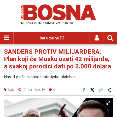
Rat u zalivu 💥
SANDERS PROTIV MILIJARDERA:
Plan koji će Musku uzeti 42 milijarde,
a svakoj porodici dati po 3.000 dolara
Narod plaća njihove historijske olakšice
Svijet
17. Apr. 2026
0
Facebook
X
Kopiraj link
Više