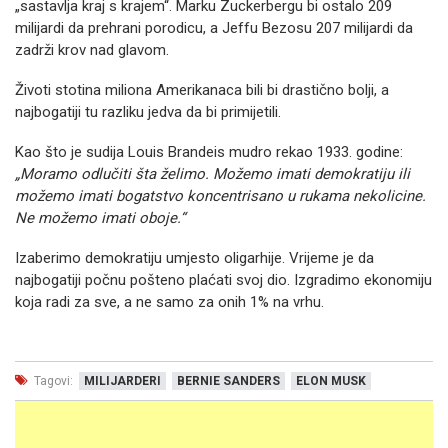
„sastavlja kraj s krajem“. Marku Zuckerbergu bi ostalo 209
milijardi da prehrani porodicu, a Jeffu Bezosu 207 milijardi da
zadrži krov nad glavom.
Životi stotina miliona Amerikanaca bili bi drastično bolji, a
najbogatiji tu razliku jedva da bi primijetili.
Kao što je sudija Louis Brandeis mudro rekao 1933. godine:
„Moramo odlučiti šta želimo. Možemo imati demokratiju ili
možemo imati bogatstvo koncentrisano u rukama nekolicine.
Ne možemo imati oboje.“
Izaberimo demokratiju umjesto oligarhije. Vrijeme je da
najbogatiji počnu pošteno plaćati svoj dio. Izgradimo ekonomiju
koja radi za sve, a ne samo za onih 1% na vrhu.
Tagovi:
MILIJARDERI
BERNIE SANDERS
ELON MUSK