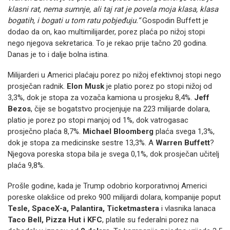
klasni rat, nema sumnje, ali taj rat je povela moja klasa, klasa
bogatih, i bogati u tom ratu pobjeđuju.“
Gospodin Buffett je
dodao da on, kao multimilijarder, porez plaća po nižoj stopi
nego njegova sekretarica. To je rekao prije tačno 20 godina.
Danas je to i dalje bolna istina.
Milijarderi u Americi plaćaju porez po nižoj efektivnoj stopi nego
prosječan radnik.
Elon Musk
je platio porez po stopi nižoj od
3,3%, dok je stopa za vozača kamiona u prosjeku 8,4%.
Jeff
Bezos
, čije se bogatstvo procjenjuje na 223 milijarde dolara,
platio je porez po stopi manjoj od 1%, dok vatrogasac
prosječno plaća 8,7%.
Michael Bloomberg
plaća svega 1,3%,
dok je stopa za medicinske sestre 13,3%. A
Warren Buffett
?
Njegova poreska stopa bila je svega 0,1%, dok prosječan učitelj
plaća 9,8%.
Prošle godine, kada je Trump odobrio korporativnoj Americi
poreske olakšice od preko 900 milijardi dolara, kompanije poput
Tesle, SpaceX-a, Palantira, Ticketmastera
i vlasnika lanaca
Taco Bell, Pizza Hut i KFC
, platile su federalni porez na