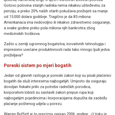
Gotovo polovina starijih radnika nema nikakvu ušteđevinu za
penziju, a preko 20% naših starih pokušava preživjeti sa manje
od 15.000 dolara godišnje. Tragično je da 85 miliona
Amerikanaca ima nedovoljno ili nikakvo zdravstveno osiguranje,
a svake godine preko pola miliona njih bankrotira zbog
medicinskih troškova.
Zašto u zemlji ogromnog bogatstva, inovativnih tehnologija i
impresivno uvećane produktivnosti rada tako mnogo ljudi jedva
preživljava?
Poreski sistem po mjeri bogatih
Jedan od glavnih razloga je poreski zakon koji su pisali plaćenici
bogatih da služi interesima najbogatijih. Umjesto da osiguraju
dovoljan fiskalni priliv za potrebe radničkih porodica,
korporativni lobisti su sastavili zakon prepun rupa koji
najbogatijim pojedincima i korporacijama dopušta da zaobiđu
plaćanje poštenog udjela u porezu.
Warren Buffett je to precizno opisao 2006. godine:
„U toku je