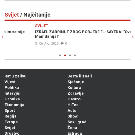
Svijet
/ Najčitanije
Previous
N
SVIJET
SV
IZRAEL ZABRINUT ZBOG POBJEDE EL-SAYEDA: "Ovo je gore od
PR
Mamdanija!"
06. Avg. 2026
0
Rat u zalivu
Jeste li znali
Vijesti
Sjećanje
Politika
Kultura
Intervjui
Zdravlje
Hronika
Gastro
Ekonomija
HiTec
Sport
Auto
Regija
Show
Evropa
Sex i grad
Svijet
Žena
Društvo
Estrada