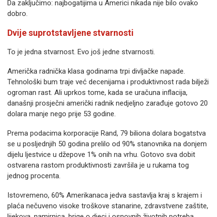
Da zaključimo: najbogatijima u Americi nikada nije bilo ovako
dobro.
Dvije suprotstavljene stvarnosti
To je jedna stvarnost. Evo još jedne stvarnosti.
Američka radnička klasa godinama trpi divljačke napade.
Tehnološki bum traje već decenijama i produktivnost rada bilježi
ogroman rast. Ali uprkos tome, kada se uračuna inflacija,
današnji prosječni američki radnik nedjeljno zarađuje gotovo 20
dolara manje nego prije 53 godine.
Prema podacima korporacije Rand, 79 biliona dolara bogatstva
se u posljednjih 50 godina prelilo od 90% stanovnika na donjem
dijelu ljestvice u džepove 1% onih na vrhu. Gotovo sva dobit
ostvarena rastom produktivnosti završila je u rukama tog
jednog procenta.
Istovremeno, 60% Amerikanaca jedva sastavlja kraj s krajem i
plaća nečuveno visoke troškove stanarine, zdravstvene zaštite,
lijekova, namirnica, brige o djeci i osnovnih životnih potreba.