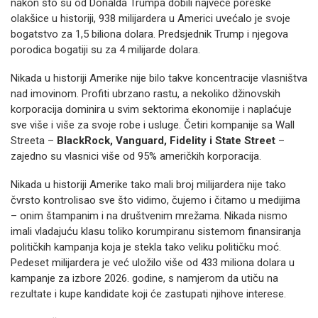
nakon što su od Donalda Trumpa dobili najveće poreske
olakšice u historiji, 938 milijardera u Americi uvećalo je svoje
bogatstvo za 1,5 biliona dolara. Predsjednik Trump i njegova
porodica bogatiji su za 4 milijarde dolara.
Nikada u historiji Amerike nije bilo takve koncentracije vlasništva
nad imovinom. Profiti ubrzano rastu, a nekoliko džinovskih
korporacija dominira u svim sektorima ekonomije i naplaćuje
sve više i više za svoje robe i usluge. Četiri kompanije sa Wall
Streeta –
BlackRock, Vanguard, Fidelity i State Street
–
zajedno su vlasnici više od 95% američkih korporacija.
Nikada u historiji Amerike tako mali broj milijardera nije tako
čvrsto kontrolisao sve što vidimo, čujemo i čitamo u medijima
– onim štampanim i na društvenim mrežama. Nikada nismo
imali vladajuću klasu toliko korumpiranu sistemom finansiranja
političkih kampanja koja je stekla tako veliku političku moć.
Pedeset milijardera je već uložilo više od 433 miliona dolara u
kampanje za izbore 2026. godine, s namjerom da utiču na
rezultate i kupe kandidate koji će zastupati njihove interese.