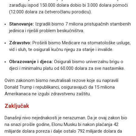
zarađuju ispod 150.000 dolara dobio bi 3.000 dolara pomoći
(12.000 dolara za četveročlanu porodicu).
Stanovanje:
Izgradili bismo 7 miliona pristupačnih stambenih
jedinica i riješili problem beskućništva.
Zdravstvo:
Proširili bismo Medicare na stomatološke usluge,
vid i sluh, te osigurali kućnu njegu za starije i invalide.
Obrazovanje i djeca:
Osigurali bismo univerzalnu brigu o
djeci i minimalnu platu od 60.000 dolara za sve nastavnike.
Ovim zakonom bismo neutralisali rezove koje su napravili
Donald Trump i republikanci, osiguravajući da 15 miliona
Amerikanaca ne izgubi zdravstvenu zaštitu.
Zaključak
Današnji nivo nejednakosti je nerazuman. Da je ovaj zakon bio
na snazi prošle godine, Elonu Musku bi nakon plaćanja 42
milijarde dolara poreza i dalje ostalo 792 milijarde dolara da