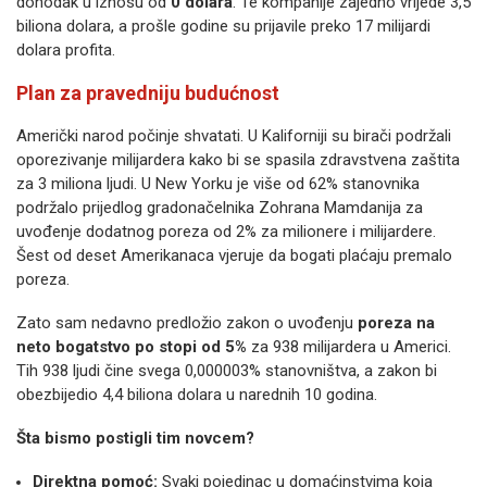
dohodak u iznosu od
0 dolara
. Te kompanije zajedno vrijede 3,5
biliona dolara, a prošle godine su prijavile preko 17 milijardi
dolara profita.
Plan za pravedniju budućnost
Američki narod počinje shvatati. U Kaliforniji su birači podržali
oporezivanje milijardera kako bi se spasila zdravstvena zaštita
za 3 miliona ljudi. U New Yorku je više od 62% stanovnika
podržalo prijedlog gradonačelnika Zohrana Mamdanija za
uvođenje dodatnog poreza od 2% za milionere i milijardere.
Šest od deset Amerikanaca vjeruje da bogati plaćaju premalo
poreza.
Zato sam nedavno predložio zakon o uvođenju
poreza na
neto bogatstvo po stopi od 5%
za 938 milijardera u Americi.
Tih 938 ljudi čine svega 0,000003% stanovništva, a zakon bi
obezbijedio 4,4 biliona dolara u narednih 10 godina.
Šta bismo postigli tim novcem?
Direktna pomoć:
Svaki pojedinac u domaćinstvima koja