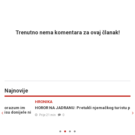
Trenutno nema komentara za ovaj članak!
Najnovije
Previous
N
HRONIKA
RA
HOROR NA JADRANU: Pretukli njemačkog turistu pa ga opljačkali
PO
i
(V
Prije 21 min
0