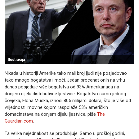
Ilustracija
Nikada u historiji Amerike tako mali broj ljudi nije posjedovao
tako mnogo bogatstva i moći. Jedan procenat onih na vrhu
danas posjeduje više bogatstva od 93% Amerikanaca na
donjem dijelu distributivne ljestvice. Bogatstvo samo jednog
čovjeka, Elona Muska, iznosi 805 milijardi dolara, što je više od
vrijednosti imovine kojom raspolaže 53% američkih
domaćinstava na donjem dijelu ljestvice, piše
The
Guardian.com
.
Ta velika nejednakost se produbljuje. Samo u prošloj godini,