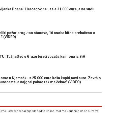
janka Bosne i Hercegovine uzela 31.000 eura, a na sudu
i požar progutao stanove, 16 osoba hitno prebačeno u
E (VIDEO)
užilaštvo u Grazu tereti vozača kamiona iz BiH
mo u Njemačku s 25.000 eura keša kupiti novi auto. Završio
autoceste, a najgori pakao tek me čekao" (VIDEO)
 nužno i stavove redakcije Slobodna Bosna. Molimo korisnike da se suzdrže