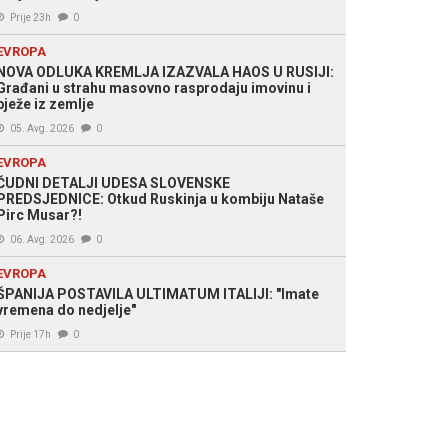
Prije 23h
0
EVROPA
NOVA ODLUKA KREMLJA IZAZVALA HAOS U RUSIJI:
Građani u strahu masovno rasprodaju imovinu i
bježe iz zemlje
05. Avg. 2026
0
EVROPA
ČUDNI DETALJI UDESA SLOVENSKE
PREDSJEDNICE: Otkud Ruskinja u kombiju Nataše
Pirc Musar?!
06. Avg. 2026
0
EVROPA
ŠPANIJA POSTAVILA ULTIMATUM ITALIJI: "Imate
vremena do nedjelje"
Prije 17h
0