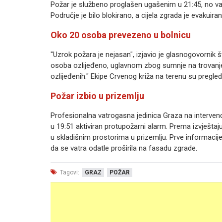
Požar je službeno proglašen ugašenim u 21:45, no va
Područje je bilo blokirano, a cijela zgrada je evakuiran
Oko 20 osoba prevezeno u bolnicu
"Uzrok požara je nejasan", izjavio je glasnogovornik št
osoba ozlijeđeno, uglavnom zbog sumnje na trovanje
ozlijeđenih." Ekipe Crvenog križa na terenu su pregled
Požar izbio u prizemlju
Profesionalna vatrogasna jedinica Graza na intervenci
u 19:51 aktiviran protupožarni alarm. Prema izvještaju
u skladišnim prostorima u prizemlju. Prve informacije
da se vatra odatle proširila na fasadu zgrade.
Tagovi:
GRAZ
POŽAR