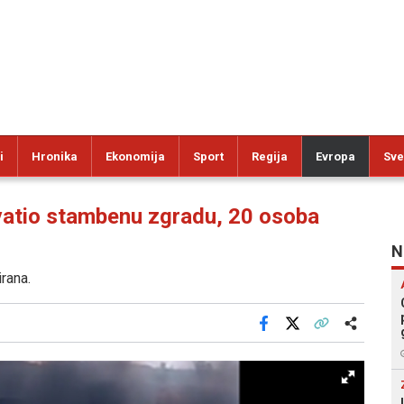
i
Hronika
Ekonomija
Sport
Regija
Evropa
Sve
atio stambenu zgradu, 20 osoba
N
irana.
Facebook
X
Kopiraj link
Više