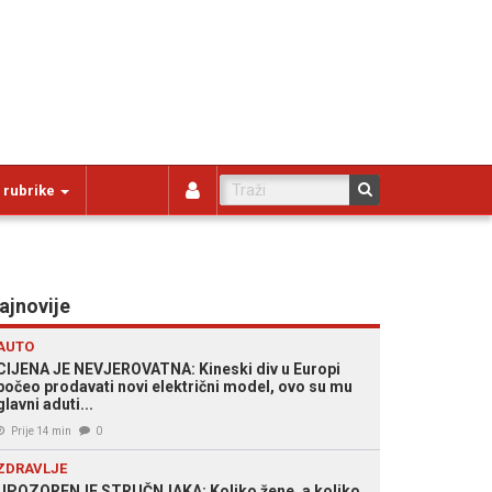
 rubrike
ajnovije
AUTO
CIJENA JE NEVJEROVATNA: Kineski div u Europi
počeo prodavati novi električni model, ovo su mu
glavni aduti...
Prije 14 min
0
ZDRAVLJE
UPOZORENJE STRUČNJAKA: Koliko žene, a koliko