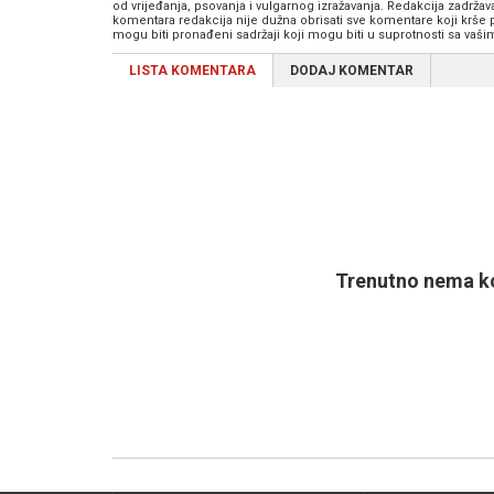
od vrijeđanja, psovanja i vulgarnog izražavanja. Redakcija zadrža
komentara redakcija nije dužna obrisati sve komentare koji krše
mogu biti pronađeni sadržaji koji mogu biti u suprotnosti sa vaš
LISTA KOMENTARA
DODAJ KOMENTAR
Trenutno nema ko