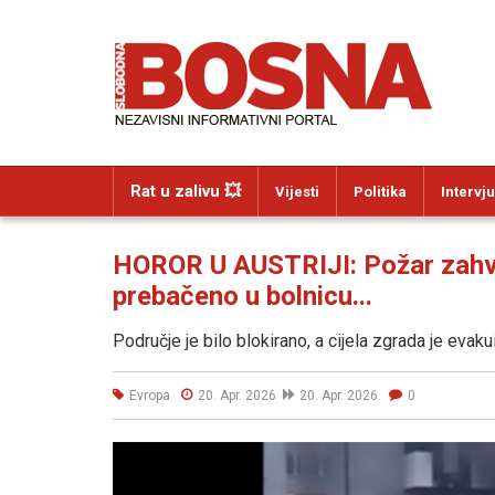
Rat u zalivu 💥
Vijesti
Politika
Intervju
HOROR U AUSTRIJI: Požar zahv
prebačeno u bolnicu...
Područje je bilo blokirano, a cijela zgrada je evaku
Evropa
20. Apr. 2026
20. Apr. 2026
0