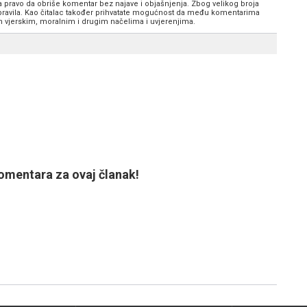
va pravo da obriše komentar bez najave i objašnjenja. Zbog velikog broja
 pravila. Kao čitalac također prihvatate mogućnost da među komentarima
im vjerskim, moralnim i drugim načelima i uvjerenjima.
mentara za ovaj članak!