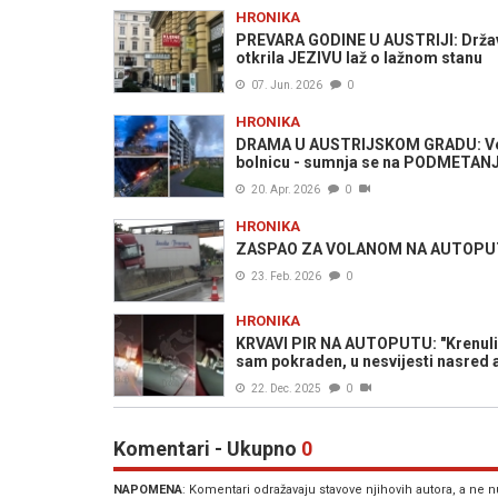
HRONIKA
PREVARA GODINE U AUSTRIJI: Državl
otkrila JEZIVU laž o lažnom stanu
07. Jun. 2026
0
HRONIKA
DRAMA U AUSTRIJSKOM GRADU: Velik
bolnicu - sumnja se na PODMETANJ
20. Apr. 2026
0
HRONIKA
ZASPAO ZA VOLANOM NA AUTOPUTU: T
23. Feb. 2026
0
HRONIKA
KRVAVI PIR NA AUTOPUTU: "Krenuli s
sam pokraden, u nesvijesti nasred 
22. Dec. 2025
0
Komentari - Ukupno
0
NAPOMENA
: Komentari odražavaju stavove njihovih autora, a ne