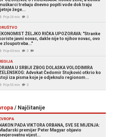
muškarci trebaju dnevno popiti vode dok traju
ljetnje žege...
Prije 24 min
0
DRUŠTVO
EKONOMIST ŽELJKO RIČKA UPOZORAVA: "Stranke
koriste javni novac, dakle nije to njihov novac, ovo
je zloupotreba..."
Prije 40 min
0
REGIJA
DRAMA U SRBIJI ZBOG DOLASKA VOLODIMIRA
ZELENSKOG: Advokat Čedomir Stojković otkrio ko
stoji iza pisma koje je odjeknulo regionom...
Prije 55 min
0
vropa
/ Najčitanije
EVROPA
NAKON PADA VIKTORA ORBANA, SVE SE MIJENJA:
Mađarski premijer Peter Magyar objavio
nevjerovatnu vijest...