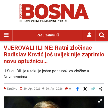
Rat u zalivu 💥
VJEROVALI ILI NE: Ratni zločinac
Radislav Krstić još uvijek nije zaprimio
novu optužnicu...
U Sudu BiH je u toku je jedan postupak za zločine u
Novoseocima.
Društvo
20. Apr. 2026
20. Apr. 2026
0
Facebook
X
Kopiraj link
Više