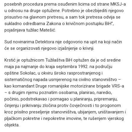
posebnih procedura prema osuđenim licima od strane MKSJ-a
u odnosu na druge optužene. Potrebno je obezbijediti njegovo
prisustvo na glavnom pretresu, a sam tok pretresa odvija se
sukladno odredbama Zakona o krivičnom postupku BiH”,
pojašnjava tužilac Matešić.
Sud novinarima Detektora nije odgovorio na upit na koji način
će se organizovati njegovo izjašnjenje o krivnji.
Krstić je optužnicom Tužilaštva BiH optužen da je od sredine
maja pa najmanje do kraja septembra 1992. na području
opštine Sokolac, u okviru široko rasprostranjenog i
sistematičnog napada usmjerenog na civilno stanovništvo –
kao komandant Druge romanijske motorizirane brigade VRS-a
– s drugim njemu poznatim osobama, planirao, naredio,
počinio, podstrekavao i pomagao u planiranju, pripremanju,
činjenju i prikrivanju zločina protiv čovječnosti i to progonom
kroz prisilno preseljenje stanovništva, ubijanjem, uništavanjem i
pljačkom pokretne i nepokretne imovine, te rušenjem vjerskog
objekta.