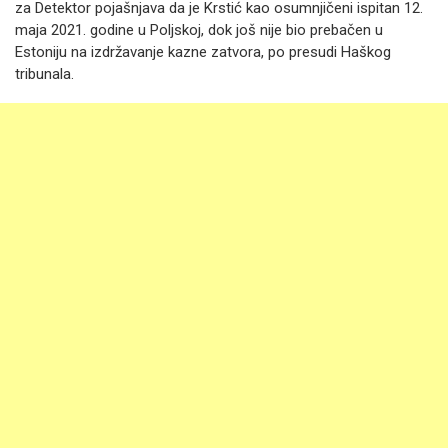
za Detektor pojašnjava da je Krstić kao osumnjičeni ispitan 12.
maja 2021. godine u Poljskoj, dok još nije bio prebačen u
Estoniju na izdržavanje kazne zatvora, po presudi Haškog
tribunala.