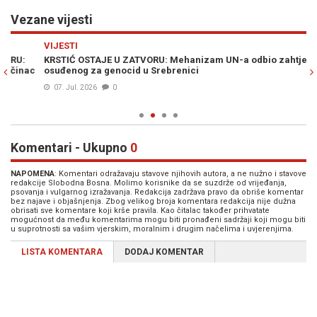
Vezane vijesti
Previous
N
VIJESTI
H
KRSTIĆ OSTAJЕ U ZATVORU: Mehanizam UN-a odbio zahtjev
HO
c
osuđenog za genocid u Srebrenici
KA
op
07. Jul. 2026
0
Komentari - Ukupno
0
NAPOMENA
: Komentari odražavaju stavove njihovih autora, a ne nužno i stavove
redakcije Slobodna Bosna. Molimo korisnike da se suzdrže od vrijeđanja,
psovanja i vulgarnog izražavanja. Redakcija zadržava pravo da obriše komentar
bez najave i objašnjenja. Zbog velikog broja komentara redakcija nije dužna
obrisati sve komentare koji krše pravila. Kao čitalac također prihvatate
mogućnost da među komentarima mogu biti pronađeni sadržaji koji mogu biti
u suprotnosti sa vašim vjerskim, moralnim i drugim načelima i uvjerenjima.
LISTA KOMENTARA
DODAJ KOMENTAR