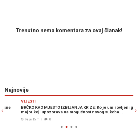
Trenutno nema komentara za ovaj članak!
Najnovije
Previous
N
VIJESTI
Z
BRČKO KAO MJESTO IZBIJANJA KRIZE: Ko je umirovljeni general-
ST
major koji upozorava na mogućnost novog sukoba...
uk
Prije 15 min
0