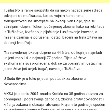
Tužilaštvo je ranije saopštilo da su nakon napada žene i djeca
odvojeni od muškaraca, koji su vojnim kamionima
transportovani na smetljište na lokaciji Ivan Polje, gdje su
strijeljani i ubijeni. Tokom počinjenog zločina, kako su rekli tada
iz Tužilaštva, izvršeno je pljačkanje i uništavanje imovine, a
mjesna džamija je porušena i ostaci bačeni na tijela žrtava na
deponiji Ivan Polje.
“Na navedenoj lokaciji ubijene su 44 žrtve, od kojih je najmlađi
ubijeni imao 14, a najstariji 77 godina. Tijela 43 žrtve
ekshumirana su i pronađena, dok se za posmrtnim ostacima
jedne žrtve još uvijek traga”, navelo je Tužilaštvo.
U Sudu BiH je u toku je jedan postupak za zločine u
Novoseocima.
MKSJ je u aprilu 2004. osudio Krstića na 35 godina zatvora za
pomaganje i podržavanje genocida, zločine protiv čovječnosti i
kršenja zakona ili običaja ratovanja. Krajem te godine je upućen