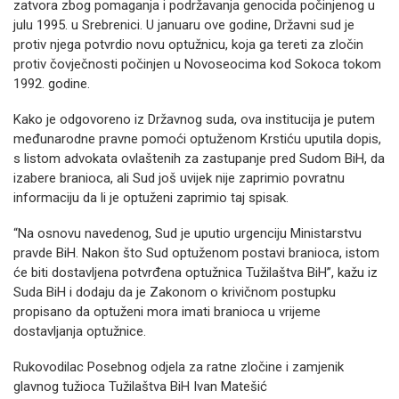
zatvora zbog pomaganja i podržavanja genocida počinjenog u
julu 1995. u Srebrenici. U januaru ove godine, Državni sud je
protiv njega potvrdio novu optužnicu, koja ga tereti za zločin
protiv čovječnosti počinjen u Novoseocima kod Sokoca tokom
1992. godine.
Kako je odgovoreno iz Državnog suda, ova institucija je putem
međunarodne pravne pomoći optuženom Krstiću uputila dopis,
s listom advokata ovlaštenih za zastupanje pred Sudom BiH, da
izabere branioca, ali Sud još uvijek nije zaprimio povratnu
informaciju da li je optuženi zaprimio taj spisak.
“Na osnovu navedenog, Sud je uputio urgenciju Ministarstvu
pravde BiH. Nakon što Sud optuženom postavi branioca, istom
će biti dostavljena potvrđena optužnica Tužilaštva BiH”, kažu iz
Suda BiH i dodaju da je Zakonom o krivičnom postupku
propisano da optuženi mora imati branioca u vrijeme
dostavljanja optužnice.
Rukovodilac Posebnog odjela za ratne zločine i zamjenik
glavnog tužioca Tužilaštva BiH Ivan Matešić