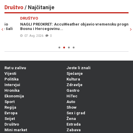
Društvo
/ Najčitanije
Previous
N
DRUŠTVO
D
NAGLI PREOKRET: AccuWeather objavio vremensku prognozu za
S
Bosnu i Hercegovinu...
po
ud
07. Avg. 2026
0
Rat u zalivu
Jeste li znali
Vijesti
Sjećanje
Politika
Kultura
Intervjui
Zdravlje
Hronika
Gastro
Ekonomija
HiTec
Sport
Auto
Regija
Show
Evropa
Sex i grad
Svijet
Žena
Društvo
Estrada
Mini market
Zabava