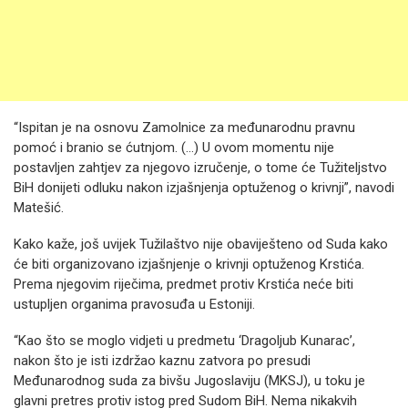
“Ispitan je na osnovu Zamolnice za međunarodnu pravnu
pomoć i branio se ćutnjom. (…) U ovom momentu nije
postavljen zahtjev za njegovo izručenje, o tome će Tužiteljstvo
BiH donijeti odluku nakon izjašnjenja optuženog o krivnji”, navodi
Matešić.
Kako kaže, još uvijek Tužilaštvo nije obaviješteno od Suda kako
će biti organizovano izjašnjenje o krivnji optuženog Krstića.
Prema njegovim riječima, predmet protiv Krstića neće biti
ustupljen organima pravosuđa u Estoniji.
“Kao što se moglo vidjeti u predmetu ‘Dragoljub Kunarac’,
nakon što je isti izdržao kaznu zatvora po presudi
Međunarodnog suda za bivšu Jugoslaviju (MKSJ), u toku je
glavni pretres protiv istog pred Sudom BiH. Nema nikakvih