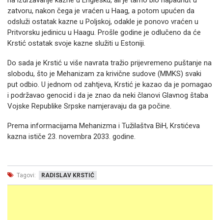
na izdržavanje kazne u Englesku, ali je tamo bio napadnut u
zatvoru, nakon čega je vraćen u Haag, a potom upućen da
odsluži ostatak kazne u Poljskoj, odakle je ponovo vraćen u
Pritvorsku jedinicu u Haagu. Prošle godine je odlučeno da će
Krstić ostatak svoje kazne služiti u Estoniji.
Do sada je Krstić u više navrata tražio prijevremeno puštanje na
slobodu, što je Mehanizam za krivične sudove (MMKS) svaki
put odbio. U jednom od zahtjeva, Krstić je kazao da je pomagao
i podržavao genocid i da je znao da neki članovi Glavnog štaba
Vojske Republike Srpske namjeravaju da ga počine.
Prema informacijama Mehanizma i Tužilaštva BiH, Krstićeva
kazna ističe 23. novembra 2033. godine.
Tagovi:
RADISLAV KRSTIĆ