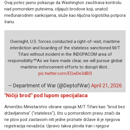
Ovaj potez jasno pokazuje da Washington zaoštrava kontrolu
nad pomorskim putevima, ciljajući brodove koji, unatoč
međunarodnim sankcijama, služe kao ključna logistička potpora
Iranu.
Overnight, U.S. forces conducted a right-of-visit, maritime
interdiction and boarding of the stateless sanctioned M/T
Tifani without incident in the INDOPACOM area of
responsibility.⁰⁰As we have made clear, we will pursue global
maritime enforcement efforts to disrupt illicit…
pic.twitter.com/EGwDe3dBI3
— Department of War (@DeptofWar)
April 21, 2026
"Ničiji brod" pod lupom specijalaca
Američko Ministarstvo obrane opisuje M/T Tifani kao "brod bez
državljanstva" ("stateless"), što u pomorskom pravu znači da
ne plovi pod zastavom niti jedne priznate države ili je njegova
registracija nevažeća. Upravo takva plovila Iran i njegovi