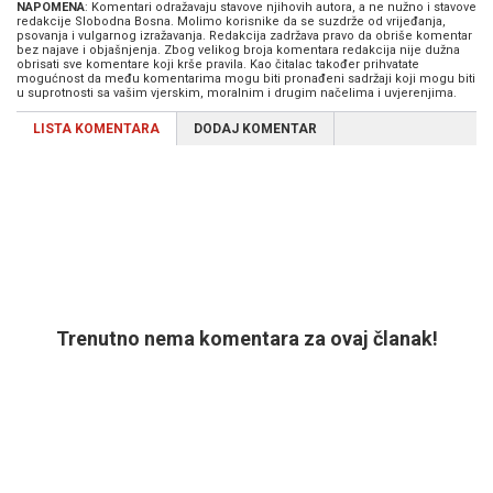
NAPOMENA
: Komentari odražavaju stavove njihovih autora, a ne nužno i stavove
redakcije Slobodna Bosna. Molimo korisnike da se suzdrže od vrijeđanja,
psovanja i vulgarnog izražavanja. Redakcija zadržava pravo da obriše komentar
bez najave i objašnjenja. Zbog velikog broja komentara redakcija nije dužna
obrisati sve komentare koji krše pravila. Kao čitalac također prihvatate
mogućnost da među komentarima mogu biti pronađeni sadržaji koji mogu biti
u suprotnosti sa vašim vjerskim, moralnim i drugim načelima i uvjerenjima.
LISTA KOMENTARA
DODAJ KOMENTAR
Trenutno nema komentara za ovaj članak!