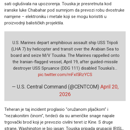
sati oglušivala na upozorenja. Touska je presretnuta kod
iranske luke Chabahar pod sumnjom da prevozi robu dvostruke
namjene – elektroniku i metale koji se mogu koristiti u
proizvodnji balističkih projektila.
U.S. Marines depart amphibious assault ship USS Tripoli
(LHA 7) by helicopter and transit over the Arabian Sea to
board and seize M/V Touska. The Marines rappelled onto
the Iranian-flagged vessel, April 19, after guided-missile
destroyer USS Spruance (DDG 111) disabled Touska’s…
pic.twitter.com/mFxI5RzYCS
— U.S. Central Command (@CENTCOM)
April 20,
2026
Teheran je taj incident proglasio "oružanom pljačkom" i
"nezakonitim činom", tvrdeći da su američke snage napale
trgovački brod koji je prevozio civilni teret iz Kine. S druge
strane, Washington je bio jasan: Touska pripada grupaciji IRISL,