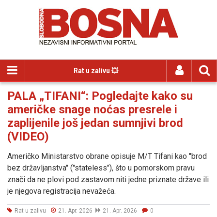
Rat u zalivu 💥
PALA „TIFANI“: Pogledajte kako su
američke snage noćas presrele i
zaplijenile još jedan sumnjivi brod
(VIDEO)
Američko Ministarstvo obrane opisuje M/T Tifani kao "brod
bez državljanstva" ("stateless"), što u pomorskom pravu
znači da ne plovi pod zastavom niti jedne priznate države ili
je njegova registracija nevažeća.
Rat u zalivu
21. Apr. 2026
21. Apr. 2026
0