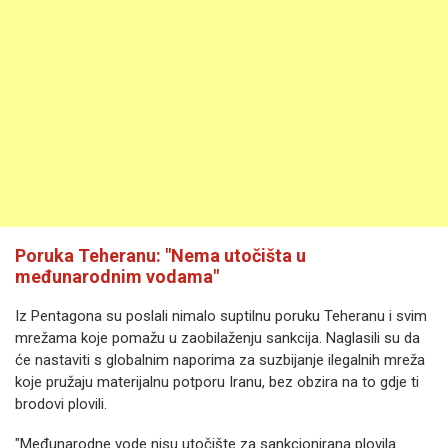
Poruka Teheranu: "Nema utočišta u
međunarodnim vodama"
Iz Pentagona su poslali nimalo suptilnu poruku Teheranu i svim
mrežama koje pomažu u zaobilaženju sankcija. Naglasili su da
će nastaviti s globalnim naporima za suzbijanje ilegalnih mreža
koje pružaju materijalnu potporu Iranu, bez obzira na to gdje ti
brodovi plovili.
"Međunarodne vode nisu utočište za sankcionirana plovila.