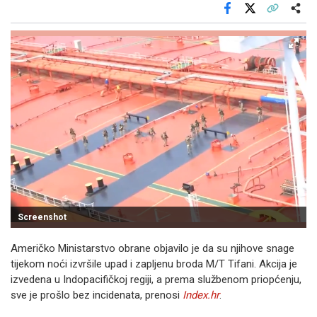
Facebook
X
Kopiraj link
Više
Screenshot
Američko Ministarstvo obrane objavilo je da su njihove snage
tijekom noći izvršile upad i zapljenu broda M/T Tifani. Akcija je
izvedena u Indopacifičkoj regiji, a prema službenom priopćenju,
sve je prošlo bez incidenata, prenosi
Index.hr
.