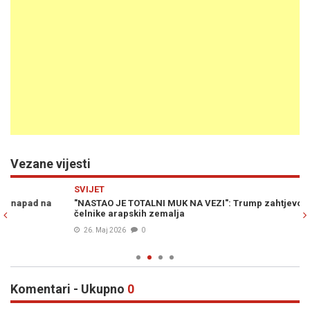
Vezane vijesti
Previous
N
SVIJET
E
"NASTAO JE TOTALNI MUK NA VEZI": Trump zahtjevom šokirao
ST
čelnike arapskih zemalja
na
26. Maj 2026
0
Komentari - Ukupno
0