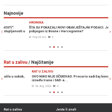
Najnovije
Previous
N
HRONIKA
H
ŠTA SU POKAZALI NOVI OBAVJEŠTAJNI PODACI: Je li Đorđe Ždrale
JU
pobjegao iz Bosne i Hercegovine?
pr
Prije 24 min
0
Rat u zalivu
/ Najčitanije
Previous
N
RAT U ZALIVU
RA
OVO NIKO NIJE OČEKIVAO: Procurio sadržaj konačnog sporazuma
ŠI
izneđu Irana i SAD-a...
Sa
06. Avg. 2026
0
Rat u zalivu
Jeste li znali