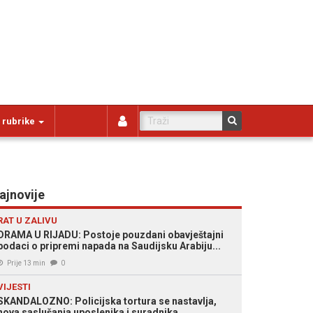
 rubrike
ajnovije
RAT U ZALIVU
DRAMA U RIJADU: Postoje pouzdani obavještajni
podaci o pripremi napada na Saudijsku Arabiju...
Prije 13 min
0
VIJESTI
SKANDALOZNO: Policijska tortura se nastavlja,
nova saslušanja uposlenika i suradnika