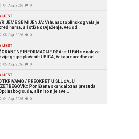
04. Avg. 2026
0
VIJESTI
VRIJEME SE MIJENJA: Vrhunac toplinskog vala je
pred nama, ali stiže osvježenje, već od..
05. Avg. 2026
0
VIJESTI
ŠOKANTNE INFORMACIJE OSA-e: U BiH se nalaze
dvije grupe plaćenih UBICA, čekaju naredbe od...
05. Avg. 2026
0
VIJESTI
OTKRIVAMO / PREOKRET U SLUČAJU
IZETBEGOVIĆ: Poništena skandalozna presuda
Općinskog suda, ali ni to nije sve...
04. Avg. 2026
0