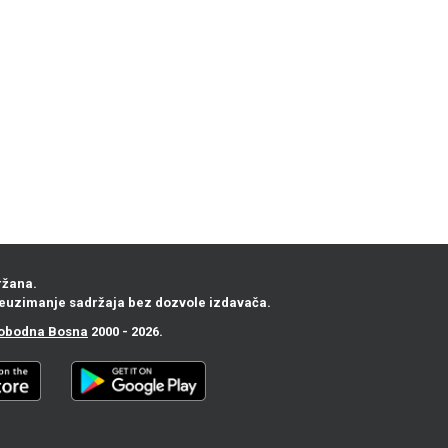
ržana.
euzimanje sadržaja bez dozvole izdavača.
obodna Bosna
2000 - 2026.