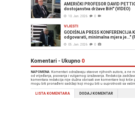
AMERIČKI PROFESOR DAVID PETTIG
dostojanstva države BiH" (VIDEO)
10. Jan. 2026
0
VIJESTI
GODIŠNJA PRESS KONFERENCIJA KRUG
odgovarati, minimalna mjera je..." 
05. Jan. 2026
0
Komentari - Ukupno
0
NAPOMENA
: Komentari odražavaju stavove njihovih autora, a ne
od vrijeđanja, psovanja i vulgarnog izražavanja. Redakcija zadrža
komentara redakcija nije dužna obrisati sve komentare koji krše
mogu biti pronađeni sadržaji koji mogu biti u suprotnosti sa vaš
LISTA KOMENTARA
DODAJ KOMENTAR