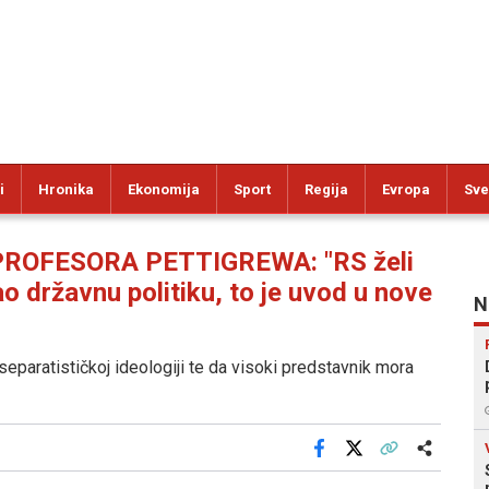
i
Hronika
Ekonomija
Sport
Regija
Evropa
Sve
OFESORA PETTIGREWA: "RS želi
o državnu politiku, to je uvod u nove
N
eparatističkoj ideologiji te da visoki predstavnik mora
Facebook
X
Kopiraj link
Više