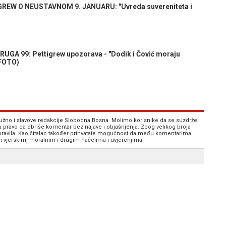
REW O NEUSTAVNOM 9. JANUARU: "Uvreda suvereniteta i
A 99: Pettigrew upozorava - "Dodik i Čović moraju
(FOTO)
 nužno i stavove redakcije Slobodna Bosna. Molimo korisnike da se suzdrže
va pravo da obriše komentar bez najave i objašnjenja. Zbog velikog broja
 pravila. Kao čitalac također prihvatate mogućnost da među komentarima
im vjerskim, moralnim i drugim načelima i uvjerenjima.