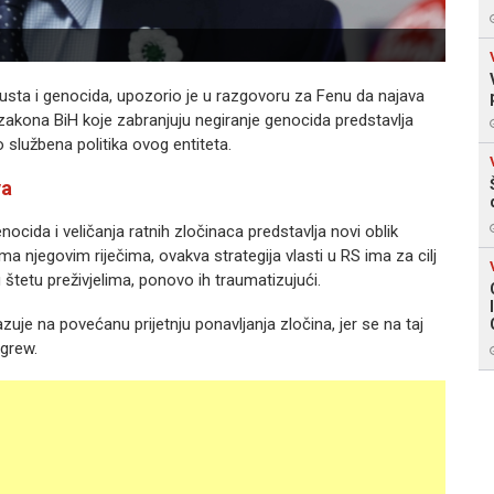
austa i genocida, upozorio je u razgovoru za Fenu da najava
zakona BiH koje zabranjuju negiranje genocida predstavlja
 službena politika ovog entiteta.
va
nocida i veličanja ratnih zločinaca predstavlja novi oblik
 njegovim riječima, ovakva strategija vlasti u RS ima za cilj
 štetu preživjelima, ponovo ih traumatizujući.
uje na povećanu prijetnju ponavljanja zločina, jer se na taj
igrew.