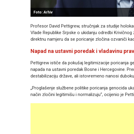
Foto: Arhiv
Profesor David Pettigrew, stručnjak za studije holok
Vlade Republike Srpske o ukidanju odredbi Krivičnog 
direktnu namjeru da se poricanje zločina ozvaniči kao
Napad na ustavni poredak i vladavinu pra
Pettigrew ističe da pokušaj legitimizacije poricanja ge
napada na ustavni poredak Bosne i Hercegovine. Prema
destabilizaciju države, ali istovremeno nanosi duboku
„Proglašenje službene politike poricanja genocida ukaz
način zločini legitimišu i normalizuju“, ocijenio je Pett