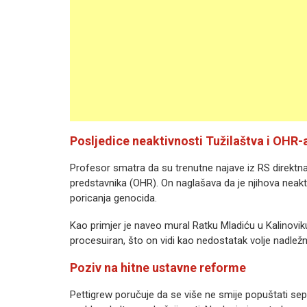
Posljedice neaktivnosti Tužilaštva i OHR-
Profesor smatra da su trenutne najave iz RS direktna
predstavnika (OHR). On naglašava da je njihova neakt
poricanja genocida.
Kao primjer je naveo mural Ratku Mladiću u Kalinoviku,
procesuiran, što on vidi kao nedostatak volje nadležnih
Poziv na hitne ustavne reforme
Pettigrew poručuje da se više ne smije popuštati separa