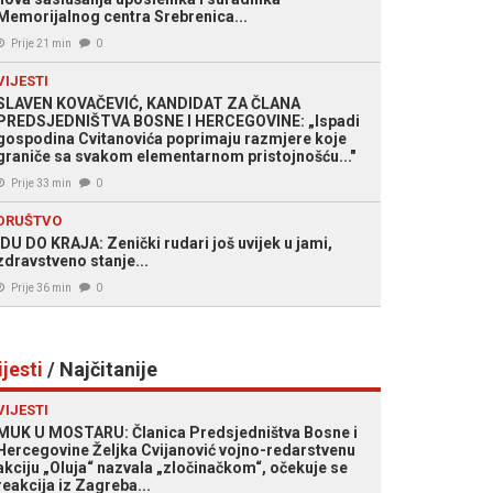
Memorijalnog centra Srebrenica...
Prije 21 min
0
VIJESTI
SLAVEN KOVAČEVIĆ, KANDIDAT ZA ČLANA
PREDSJEDNIŠTVA BOSNE I HERCEGOVINE: „Ispadi
gospodina Cvitanovića poprimaju razmjere koje
graniče sa svakom elementarnom pristojnošću..."
Prije 33 min
0
DRUŠTVO
IDU DO KRAJA: Zenički rudari još uvijek u jami,
zdravstveno stanje...
Prije 36 min
0
ijesti
/ Najčitanije
VIJESTI
MUK U MOSTARU: Članica Predsjedništva Bosne i
Hercegovine Željka Cvijanović vojno-redarstvenu
akciju „Oluja“ nazvala „zločinačkom“, očekuje se
reakcija iz Zagreba...