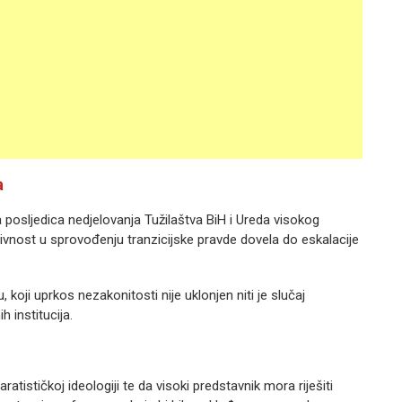
a
 posljedica nedjelovanja Tužilaštva BiH i Ureda visokog
ivnost u sprovođenju tranzicijske pravde dovela do eskalacije
 koji uprkos nezakonitosti nije uklonjen niti je slučaj
 institucija.
tističkoj ideologiji te da visoki predstavnik mora riješiti