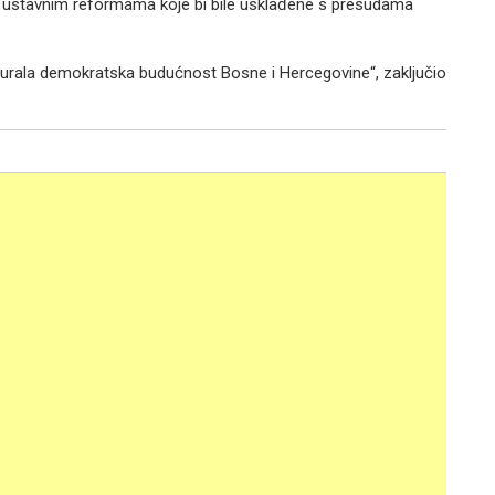
za ustavnim reformama koje bi bile usklađene s presudama
igurala demokratska budućnost Bosne i Hercegovine“, zaključio