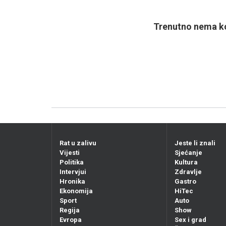
Trenutno nema ko
Rat u zalivu
Jeste li znali
Vijesti
Sjećanje
Politika
Kultura
Intervjui
Zdravlje
Hronika
Gastro
Ekonomija
HiTec
Sport
Auto
Regija
Show
Evropa
Sex i grad