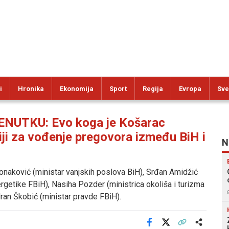
i
Hronika
Ekonomija
Sport
Regija
Evropa
Sve
UTKU: Evo koga je Košarac
iji za vođenje pregovora između BiH i
N
 Konaković (ministar vanjskih poslova BiH), Srđan Amidžić
ergetike FBiH), Nasiha Pozder (ministrica okoliša i turizma
edran Škobić (ministar pravde FBiH).