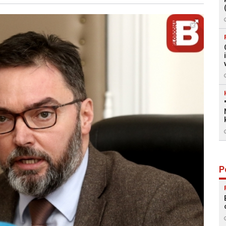
Facebook
X
Kopiraj link
Više
P