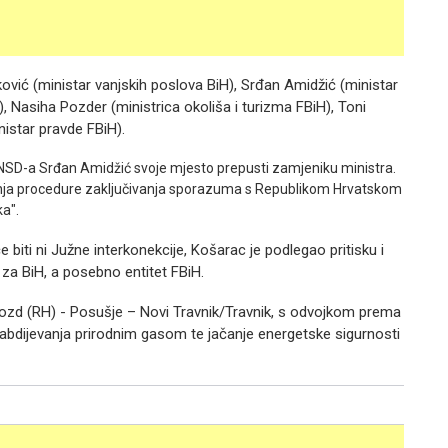
aković (ministar vanjskih poslova BiH), Srđan Amidžić (ministar
), Nasiha Pozder (ministrica okoliša i turizma FBiH), Toni
nistar pravde FBiH).
SNSD-a Srđan Amidžić svoje mjesto prepusti zamjeniku ministra.
tanja procedure zaključivanja sporazuma s Republikom Hrvatskom
ka".
e biti ni Južne interkonekcije, Košarac je podlegao pritisku i
 za BiH, a posebno entitet FBiH.
gvozd (RH) - Posušje – Novi Travnik/Travnik, s odvojkom prema
a snabdijevanja prirodnim gasom te jačanje energetske sigurnosti