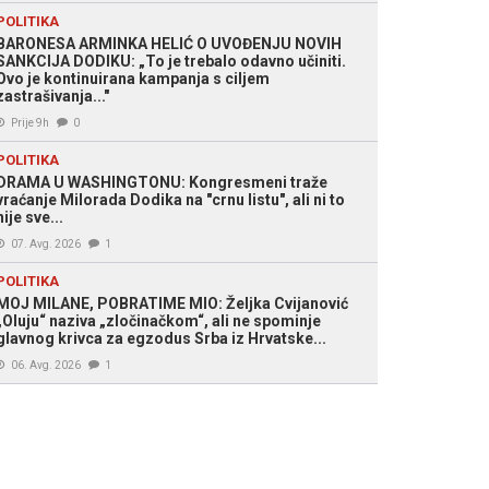
POLITIKA
BARONESA ARMINKA HELIĆ O UVOĐENJU NOVIH
SANKCIJA DODIKU: „To je trebalo odavno učiniti.
Ovo je kontinuirana kampanja s ciljem
zastrašivanja..."
Prije 9h
0
POLITIKA
DRAMA U WASHINGTONU: Kongresmeni traže
vraćanje Milorada Dodika na "crnu listu", ali ni to
nije sve...
07. Avg. 2026
1
POLITIKA
MOJ MILANE, POBRATIME MIO: Željka Cvijanović
„Oluju“ naziva „zločinačkom“, ali ne spominje
glavnog krivca za egzodus Srba iz Hrvatske...
06. Avg. 2026
1