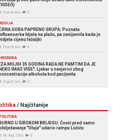
(VIDEO)
Prije 24 min
0
REGIJA
CRNA GORA PAPRENO SKUPA: Poznata
influenserka htjela na plažu, pa zanijemila kada je
vidjela cijenu ležaljki
Prije 29 min
0
HRONIKA
"ZA MOJIH 35 GODINA RADA NE PAMTIM DA JE
NEKO IMAO VIŠE": Ljekar u nevjerici zbog
koncentracije alkohola kod pacijenta
Prije 47 min
0
olitika
/ Najčitanije
POLITIKA
BURNO U ŠIROKOM BRIJEGU: Čović pred samo
obilježavanje "Oluje" udario rampu Lučiću
05. Avg. 2026
0