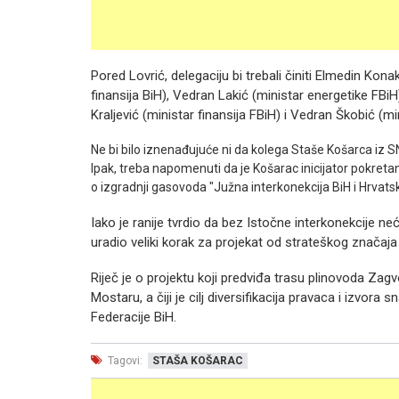
Pored Lovrić, delegaciju bi trebali činiti Elmedin Kon
finansija BiH), Vedran Lakić (ministar energetike FBiH
Kraljević (ministar finansija FBiH) i Vedran Škobić (mi
Ne bi bilo iznenađujuće ni da kolega Staše Košarca iz 
Ipak, treba napomenuti da je Košarac inicijator pokre
o izgradnji gasovoda "Južna interkonekcija BiH i Hrvats
Iako je ranije tvrdio da bez Istočne interkonekcije neć
uradio veliki korak za projekat od strateškog značaja
Riječ je o projektu koji predviđa trasu plinovoda Za
Mostaru, a čiji je cilj diversifikacija pravaca i izvor
Federacije BiH.
Tagovi:
STAŠA KOŠARAC