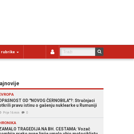
 rubrike
ajnovije
EVROPA
OPASNOST OD "NOVOG ČERNOBILA"?: Stručnjaci
otkrili pravu istinu o gašenju nuklearke u Rumuniji
Prije 16 min
0
HRONIKA
ZAMALO TRAGEDIJA NA BH. CESTAMA: Vozač
kombija preko pune linije umalo ubio motociklistu