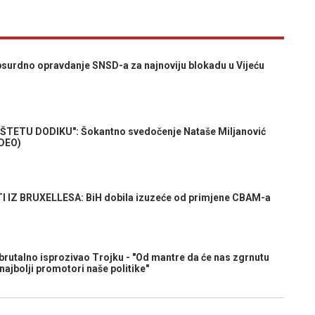
urdno opravdanje SNSD-a za najnoviju blokadu u Vijeću
ŠTETU DODIKU": Šokantno svedočenje Nataše Miljanović
IDEO)
IZ BRUXELLESA: BiH dobila izuzeće od primjene CBAM-a
utalno isprozivao Trojku - "Od mantre da će nas zgrnutu
najbolji promotori naše politike"