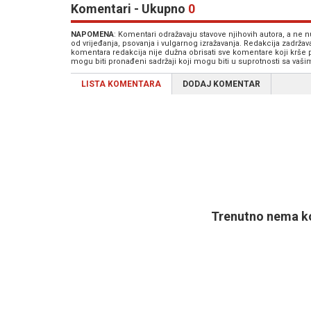
Komentari - Ukupno
0
NAPOMENA
: Komentari odražavaju stavove njihovih autora, a ne
od vrijeđanja, psovanja i vulgarnog izražavanja. Redakcija zadrža
komentara redakcija nije dužna obrisati sve komentare koji krše
mogu biti pronađeni sadržaji koji mogu biti u suprotnosti sa vaš
LISTA KOMENTARA
DODAJ KOMENTAR
Trenutno nema ko