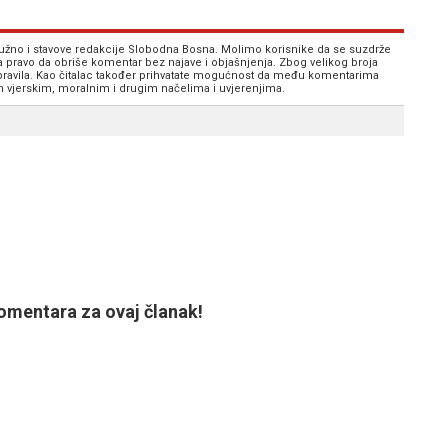
 nužno i stavove redakcije Slobodna Bosna. Molimo korisnike da se suzdrže
va pravo da obriše komentar bez najave i objašnjenja. Zbog velikog broja
 pravila. Kao čitalac također prihvatate mogućnost da među komentarima
im vjerskim, moralnim i drugim načelima i uvjerenjima.
mentara za ovaj članak!