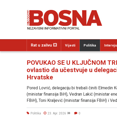
Rat u zalivu 💥
Vijesti
Politika
Intervju
POVUKAO SE U KLJUČNOM TREN
ovlastio da učestvuje u delegac
Hrvatske
Pored Lovrić, delegaciju bi trebali činiti Elmedin
(ministar finansija BiH), Vedran Lakić (ministar en
FBiH), Toni Kraljević (ministar finansija FBiH) i V
Politika
23. Apr. 2026
0