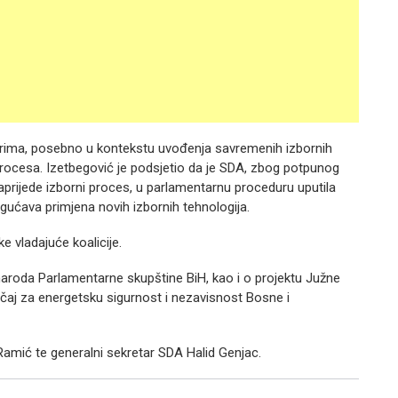
rima, posebno u kontekstu uvođenja savremenih izbornih
procesa. Izetbegović je podsjetio da je SDA, zbog potpunog
aprijede izborni proces, u parlamentarnu proceduru uputila
ućava primjena novih izbornih tehnologija.
e vladajuće koalicije.
roda Parlamentarne skupštine BiH, kao i o projektu Južne
ačaj za energetsku sigurnost i nezavisnost Bosne i
Ramić te generalni sekretar SDA Halid Genjac.