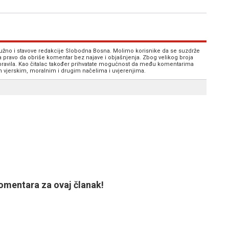
 nužno i stavove redakcije Slobodna Bosna. Molimo korisnike da se suzdrže
va pravo da obriše komentar bez najave i objašnjenja. Zbog velikog broja
 pravila. Kao čitalac također prihvatate mogućnost da među komentarima
im vjerskim, moralnim i drugim načelima i uvjerenjima.
mentara za ovaj članak!