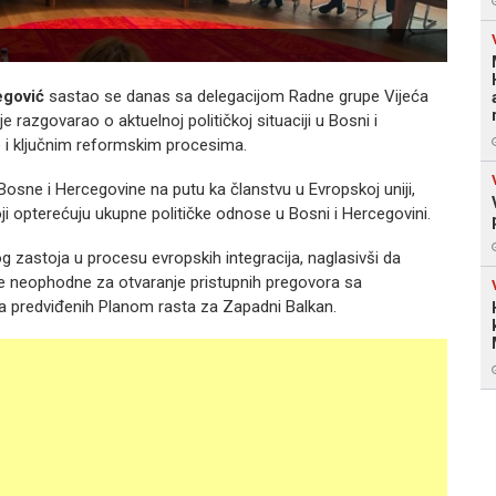
egović
sastao se danas sa delegacijom Radne grupe Vijeća
razgovarao o aktuelnoj političkoj situaciji u Bosni i
 i ključnim reformskim procesima.
sne i Hercegovine na putu ka članstvu u Evropskoj uniji,
oji opterećuju ukupne političke odnose u Bosni i Hercegovini.
g zastoja u procesu evropskih integracija, naglasivši da
jete neophodne za otvaranje pristupnih pregovora sa
va predviđenih Planom rasta za Zapadni Balkan.