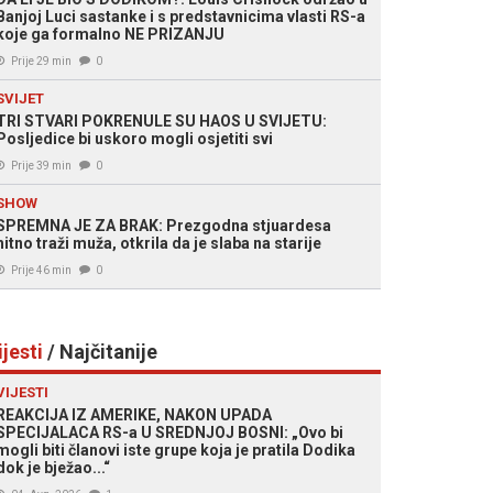
Banjoj Luci sastanke i s predstavnicima vlasti RS-a
koje ga formalno NE PRIZANJU
Prije 29 min
0
SVIJET
TRI STVARI POKRENULE SU HAOS U SVIJETU:
Posljedice bi uskoro mogli osjetiti svi
Prije 39 min
0
SHOW
SPREMNA JE ZA BRAK: Prezgodna stjuardesa
hitno traži muža, otkrila da je slaba na starije
Prije 46 min
0
ijesti
/ Najčitanije
VIJESTI
REAKCIJA IZ AMERIKE, NAKON UPADA
SPECIJALACA RS-a U SREDNJOJ BOSNI: „Ovo bi
mogli biti članovi iste grupe koja je pratila Dodika
dok je bježao...“