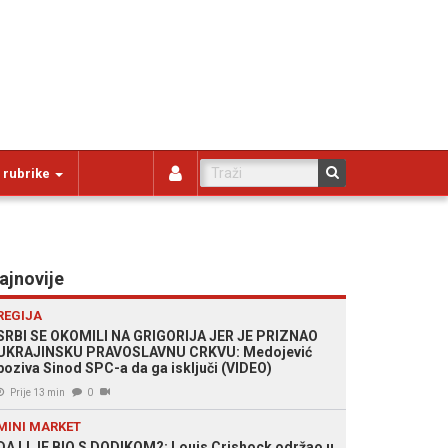
 rubrike
ajnovije
REGIJA
SRBI SE OKOMILI NA GRIGORIJA JER JE PRIZNAO
UKRAJINSKU PRAVOSLAVNU CRKVU: Medojević
poziva Sinod SPC-a da ga isključi (VIDEO)
Prije 13 min
0
MINI MARKET
DA LI JE BIO S DODIKOM?: Louis Crishock održao u