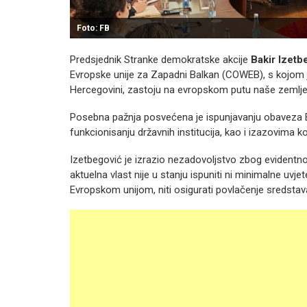
Foto: FB
Predsjednik Stranke demokratske akcije
Bakir Izetb
Evropske unije za Zapadni Balkan (COWEB), s kojom je 
Hercegovini, zastoju na evropskom putu naše zemlje
Posebna pažnja posvećena je ispunjavanju obaveza Bo
funkcionisanju državnih institucija, kao i izazovima k
Izetbegović je izrazio nezadovoljstvo zbog evidentno
aktuelna vlast nije u stanju ispuniti ni minimalne uv
Evropskom unijom, niti osigurati povlačenje sredsta