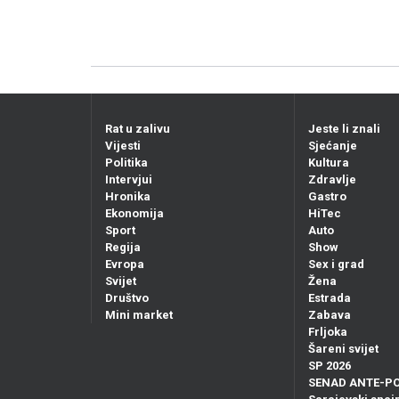
Rat u zalivu
Jeste li znali
Vijesti
Sjećanje
Politika
Kultura
Intervjui
Zdravlje
Hronika
Gastro
Ekonomija
HiTec
Sport
Auto
Regija
Show
Evropa
Sex i grad
Svijet
Žena
Društvo
Estrada
Mini market
Zabava
Frljoka
Šareni svijet
SP 2026
SENAD ANTE-P