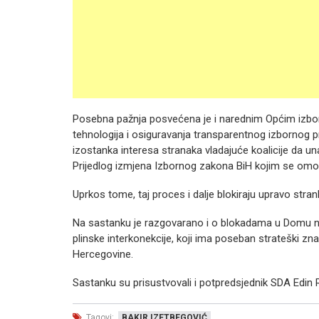
Posebna pažnja posvećena je i narednim Općim izbo
tehnologija i osiguravanja transparentnog izbornog 
izostanka interesa stranaka vladajuće koalicije da un
Prijedlog izmjena Izbornog zakona BiH kojim se omog
Uprkos tome, taj proces i dalje blokiraju upravo strank
Na sastanku je razgovarano i o blokadama u Domu na
plinske interkonekcije, koji ima poseban strateški zn
Hercegovine.
Sastanku su prisustvovali i potpredsjednik SDA Edin 
Tagovi:
BAKIR IZETBEGOVIĆ