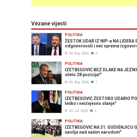
Vezane vijesti
POLITIKA
ŽESTOK UDAR IZ NIP-a NA LIDERA SDA
odgovornosti i već sprema izgovore
03. Avg. 2026
0
POLITIKA
IZETBEGOVIĆ BEZ DLAKE NA JEZIKU: 
oteto 28 pozicija!"
03. Avg. 2026
1
POLITIKA
IZETBEGOVIĆ ŽESTOKO UDARIO PO TR
teško i neizvjesno stanje"
30. Jul. 2026
2
POLITIKA
IZETBEGOVIĆ NA 31. GODIŠNJICU GE
nasilje nad našim narodom"