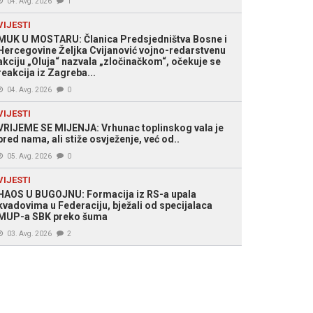
04. Avg. 2026
1
VIJESTI
MUK U MOSTARU: Članica Predsjedništva Bosne i
Hercegovine Željka Cvijanović vojno-redarstvenu
akciju „Oluja“ nazvala „zločinačkom“, očekuje se
reakcija iz Zagreba...
04. Avg. 2026
0
VIJESTI
VRIJEME SE MIJENJA: Vrhunac toplinskog vala je
pred nama, ali stiže osvježenje, već od..
05. Avg. 2026
0
VIJESTI
HAOS U BUGOJNU: Formacija iz RS-a upala
kvadovima u Federaciju, bježali od specijalaca
MUP-a SBK preko šuma
03. Avg. 2026
2