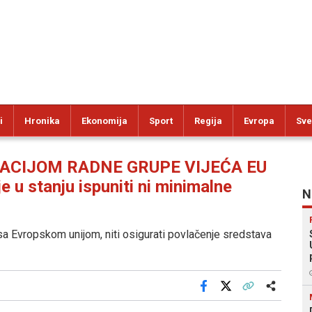
i
Hronika
Ekonomija
Sport
Regija
Evropa
Sve
GACIJOM RADNE GRUPE VIJEĆA EU
u stanju ispuniti ni minimalne
N
 sa Evropskom unijom, niti osigurati povlačenje sredstava
Facebook
X
Kopiraj link
Više