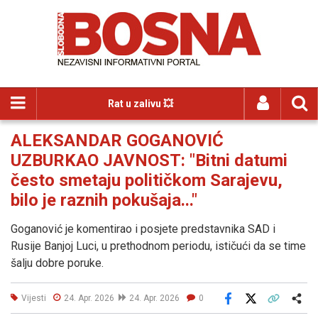
Rat u zalivu 💥
ALEKSANDAR GOGANOVIĆ
UZBURKAO JAVNOST: "Bitni datumi
često smetaju političkom Sarajevu,
bilo je raznih pokušaja..."
Goganović je komentirao i posjete predstavnika SAD i
Rusije Banjoj Luci, u prethodnom periodu, ističući da se time
šalju dobre poruke.
Vijesti
24. Apr. 2026
24. Apr. 2026
0
Facebook
X
Kopiraj link
Više