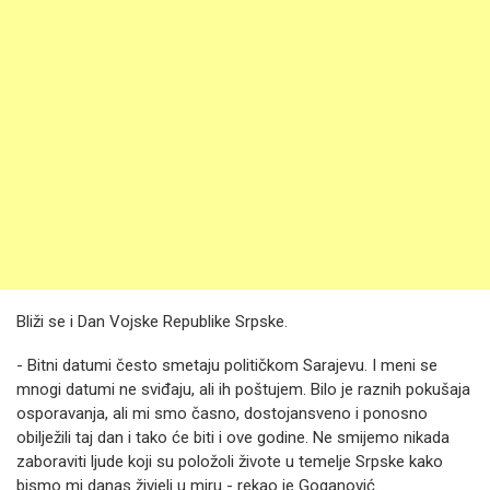
Bliži se i Dan Vojske Republike Srpske.
- Bitni datumi često smetaju političkom Sarajevu. I meni se
mnogi datumi ne sviđaju, ali ih poštujem. Bilo je raznih pokušaja
osporavanja, ali mi smo časno, dostojansveno i ponosno
obilježili taj dan i tako će biti i ove godine. Ne smijemo nikada
zaboraviti ljude koji su položoli živote u temelje Srpske kako
bismo mi danas živjeli u miru - rekao je Goganović.