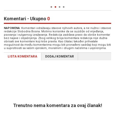
Komentari - Ukupno
0
NAPOMENA
: Komentari odražavaju stavove njihovih autora, a ne nužno i stavove
redakcije Slobodna Bosna. Molimo korisnike da se suzdrže od vrijeđanja,
psovanja i vulgarnog izražavanja. Redakcija zadržava pravo da obriše komentar
bez najave i objašnjenja. Zbog velikog broja komentara redakcija nije dužna
obrisati sve komentare koji krše pravila. Kao čitalac također prihvatate
mogućnost da među komentarima mogu biti pronađeni sadržaji koji mogu biti
u suprotnosti sa vašim vjerskim, moralnim i drugim načelima i uvjerenjima.
LISTA KOMENTARA
DODAJ KOMENTAR
Trenutno nema komentara za ovaj članak!