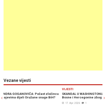
Vezane vijesti
Previous
N
VIJESTI
M
u
SKANDAL U WASHINGTONU: Hoće li zamjenik ministra odbrane
OG
Bosne i Hercegovine zbog ovoga biti sankcioniran...
sl
17. Apr. 2026
1