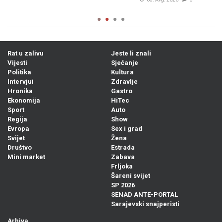
Rat u zalivu
Jeste li znali
Vijesti
Sjećanje
Politika
Kultura
Intervjui
Zdravlje
Hronika
Gastro
Ekonomija
HiTec
Sport
Auto
Regija
Show
Evropa
Sex i grad
Svijet
Žena
Društvo
Estrada
Mini market
Zabava
Frljoka
Šareni svijet
SP 2026
SENAD ANTE-PORTAL
Sarajevski snajperisti
Arhiva