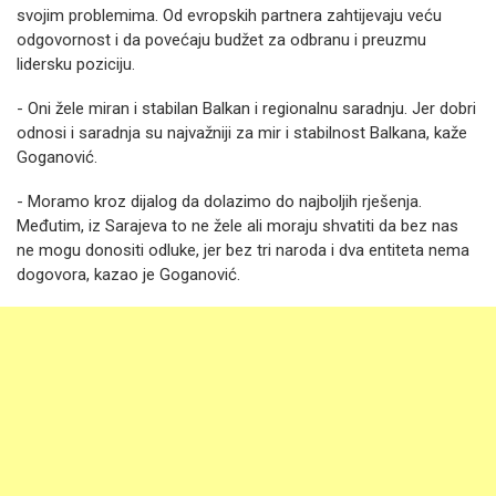
svojim problemima. Od evropskih partnera zahtijevaju veću
odgovornost i da povećaju budžet za odbranu i preuzmu
lidersku poziciju.
- Oni žele miran i stabilan Balkan i regionalnu saradnju. Јer dobri
odnosi i saradnja su najvažniji za mir i stabilnost Balkana, kaže
Goganović.
- Moramo kroz dijalog da dolazimo do najboljih rješenja.
Međutim, iz Sarajeva to ne žele ali moraju shvatiti da bez nas
ne mogu donositi odluke, jer bez tri naroda i dva entiteta nema
dogovora, kazao je Goganović.