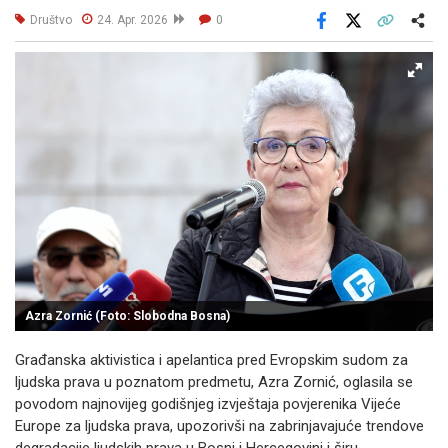
Društvo
24. Apr. 2026
0
Facebook
X
Kopiraj link
Više
Azra Zornić (Foto: Slobodna Bosna)
Građanska aktivistica i apelantica pred Evropskim sudom za
ljudska prava u poznatom predmetu, Azra Zornić, oglasila se
povodom najnovijeg godišnjeg izvještaja povjerenika Vijeće
Europe za ljudska prava, upozorivši na zabrinjavajuće trendove