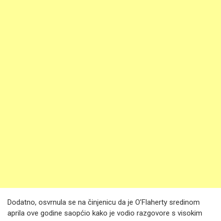
Dodatno, osvrnula se na činjenicu da je O’Flaherty sredinom
aprila ove godine saopćio kako je vodio razgovore s visokim