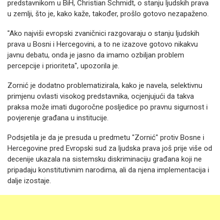
predstavnikom u BiH, Christian Schmidt, o stanju ljudskih prava
u zemlji, što je, kako kaže, također, prošlo gotovo nezapaženo.
"Ako najviši evropski zvaničnici razgovaraju o stanju ljudskih
prava u Bosni i Hercegovini, a to ne izazove gotovo nikakvu
javnu debatu, onda je jasno da imamo ozbiljan problem
percepcije i prioriteta", upozorila je.
Zornić je dodatno problematizirala, kako je navela, selektivnu
primjenu ovlasti visokog predstavnika, ocjenjujući da takva
praksa može imati dugoročne posljedice po pravnu sigurnost i
povjerenje građana u institucije.
Podsjetila je da je presuda u predmetu "Zornić" protiv Bosne i
Hercegovine pred Evropski sud za ljudska prava još prije više od
decenije ukazala na sistemsku diskriminaciju građana koji ne
pripadaju konstitutivnim narodima, ali da njena implementacija i
dalje izostaje.