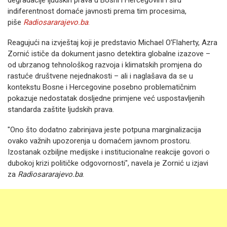
degradacije ljudskih prava u Bosni i Hercegovini i širu
indiferentnost domaće javnosti prema tim procesima,
piše
Radiosararajevo.ba
.
Reagujući na izvještaj koji je predstavio Michael O’Flaherty, Azra
Zornić ističe da dokument jasno detektira globalne izazove –
od ubrzanog tehnološkog razvoja i klimatskih promjena do
rastuće društvene nejednakosti – ali i naglašava da se u
kontekstu Bosne i Hercegovine posebno problematičnim
pokazuje nedostatak dosljedne primjene već uspostavljenih
standarda zaštite ljudskih prava.
"Ono što dodatno zabrinjava jeste potpuna marginalizacija
ovako važnih upozorenja u domaćem javnom prostoru.
Izostanak ozbiljne medijske i institucionalne reakcije govori o
dubokoj krizi političke odgovornosti", navela je Zornić u izjavi
za
Radiosararajevo.ba
.