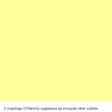
U izvještaju O’Flaherty naglašava da evropski okvir zaštite