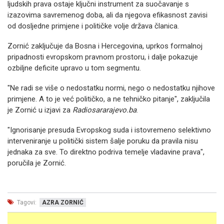
ljudskih prava ostaje ključni instrument za suočavanje s
izazovima savremenog doba, ali da njegova efikasnost zavisi
od dosljedne primjene i političke volje država članica.
Zornić zaključuje da Bosna i Hercegovina, uprkos formalnoj
pripadnosti evropskom pravnom prostoru, i dalje pokazuje
ozbiljne deficite upravo u tom segmentu.
"Ne radi se više o nedostatku normi, nego o nedostatku njihove
primjene. A to je već političko, a ne tehničko pitanje", zaključila
je Zornić u izjavi za
Radiosararajevo.ba
.
"Ignorisanje presuda Evropskog suda i istovremeno selektivno
interveniranje u politički sistem šalje poruku da pravila nisu
jednaka za sve. To direktno podriva temelje vladavine prava",
poručila je Zornić.
Tagovi:
AZRA ZORNIĆ