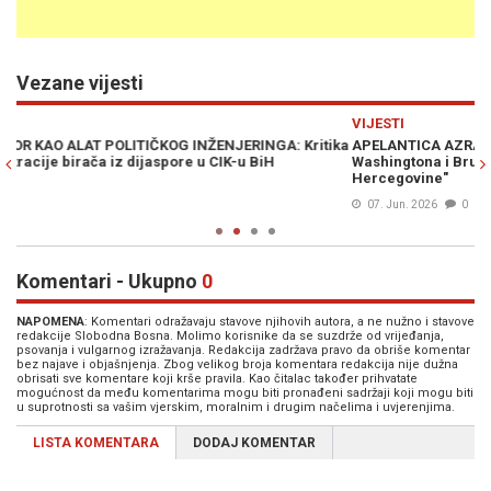
Vezane vijesti
Previous
N
VIJESTI
I
ika
APELANTICA AZRA ZORNIĆ UPOZORAVA: "Raskol između
"
Washingtona i Bruxellesa se prelama preko leđa Bosne i
u
Hercegovine"
p
07. Jun. 2026
0
Komentari - Ukupno
0
NAPOMENA
: Komentari odražavaju stavove njihovih autora, a ne nužno i stavove
redakcije Slobodna Bosna. Molimo korisnike da se suzdrže od vrijeđanja,
psovanja i vulgarnog izražavanja. Redakcija zadržava pravo da obriše komentar
bez najave i objašnjenja. Zbog velikog broja komentara redakcija nije dužna
obrisati sve komentare koji krše pravila. Kao čitalac također prihvatate
mogućnost da među komentarima mogu biti pronađeni sadržaji koji mogu biti
u suprotnosti sa vašim vjerskim, moralnim i drugim načelima i uvjerenjima.
LISTA KOMENTARA
DODAJ KOMENTAR