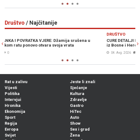
Društvo
/ Najčitanije
Previous
N
DRUŠTVO
CURE DETALJI DRAME U AUSTRIJI: Policijska potjera za vozačem
Š
iz Bosne i Hercegovine, ostao je bez automobila...
p
04. Avg. 2026
0
Rat u zalivu
Jeste li znali
Vijesti
Sjećanje
Politika
Kultura
Intervjui
Zdravlje
Hronika
Gastro
Ekonomija
HiTec
Sport
Auto
Regija
Show
Evropa
Sex i grad
Svijet
Žena