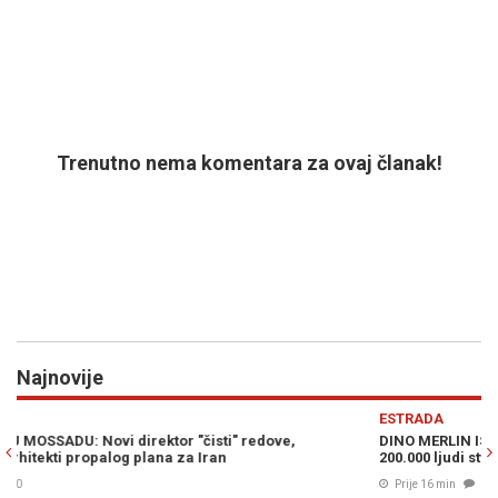
Trenutno nema komentara za ovaj članak!
Najnovije
Previous
N
ESTRADA
S
DINO MERLIN ISPUNIO KOŠEVO TRI VEČERI ZAREDOM: Preko
I
200.000 ljudi stvorilo najveći spektakl od Olimpijade
s
Prije 16 min
0