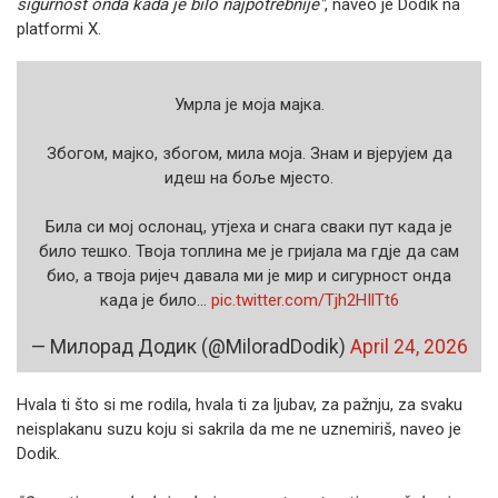
sigurnost onda kada je bilo najpotrebnije"
, naveo je Dodik na
platformi X.
Умрла је моја мајка.
Збогом, мајко, збогом, мила моја. Знам и вјерујем да
идеш на боље мјесто.
Била си мој ослонац, утјеха и снага сваки пут када је
било тешко. Твоја топлина ме je гријала ма гдје да сам
био, а твоја ријеч давала ми је мир и сигурност онда
када је било…
pic.twitter.com/Tjh2HIlTt6
— Милорад Додик (@MiloradDodik)
April 24, 2026
Hvala ti što si me rodila, hvala ti za ljubav, za pažnju, za svaku
neisplakanu suzu koju si sakrila da me ne uznemiriš, naveo je
Dodik.