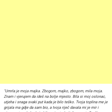
"Umrla je moja majka. Zbogom, majko, zbogom, mila moja.
Znam i vjerujem da ideš na bolje mjesto. Bila si moj oslonac,
utjeha i snaga svaki put kada je bilo teško. Tvoja toplina me je
grijala ma gdje da sam bio, a tvoja riječ davala mi je mir i