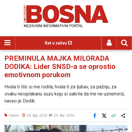
Rat u zalivu 💥
PREMINULA MAJKA MILORADA
DODIKA: Lider SNSD-a se oprostio
emotivnom porukom
Hvala ti što si me rodila, hvala ti za ljubav, za pažnju, za
svaku neisplakanu suzu koju si sakrila da me ne uznemiriš,
naveo je Dodik.
Vijesti
24. Apr. 2026
24. Apr. 2026
Facebook
X
Kopiraj link
Više