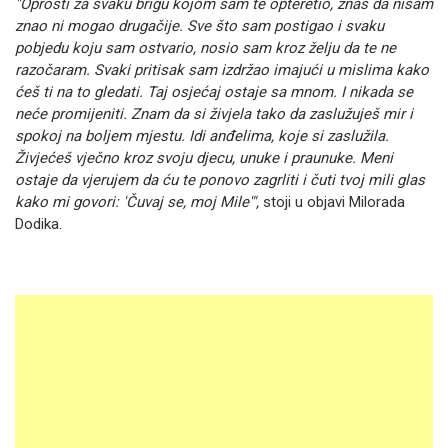
"Oprosti za svaku brigu kojom sam te opteretio, znaš da nisam
znao ni mogao drugačije. Sve što sam postigao i svaku
pobjedu koju sam ostvario, nosio sam kroz želju da te ne
razočaram. Svaki pritisak sam izdržao imajući u mislima kako
ćeš ti na to gledati. Taj osjećaj ostaje sa mnom. I nikada se
neće promijeniti. Znam da si živjela tako da zaslužuješ mir i
spokoj na boljem mjestu. Idi anđelima, koje si zaslužila.
Živjećeš vječno kroz svoju djecu, unuke i praunuke. Meni
ostaje da vjerujem da ću te ponovo zagrliti i čuti tvoj mili glas
kako mi govori: 'Čuvaj se, moj Mile'",
stoji u objavi Milorada
Dodika.