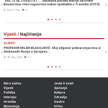
 poruka Marije Šerifović
PUTIN ĆE ZIMU PRETVORITI U ORUŽJE: Ve
pektakla u Travniku (FOTO)
saveznike na novu prijetnju Ukrajini
Prije 43 min
0
Vijesti
/ Najčitanije
Previous
N
VIJESTI
j odgovor pokvarenjacima iz
ŠOK NA GRANICI: Ponesete li ovo voće 
kazna od nevjerovatnih 13.000 eura
07. Avg. 2026
0
Rat u zalivu
Jeste li znali
Vijesti
Sjećanje
Politika
Kultura
Intervjui
Zdravlje
Hronika
Gastro
Ekonomija
HiTec