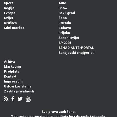
Sport
Auto
Regija
Show
Evropa
Sex i grad
Svijet
Žena
Društvo
Estrada
Mini market
Zabava
Frljoka
Šareni svijet
SP 2026
SENAD ANTE-PORTAL
Sarajevski snajperisti
Arhiva
Marketing
Pretplata
Kontakt
Impressum
Uslovi korištenja
Zaštita privatnosti
Sva prava zadržana.
Zabranjeno preuzimanje sadržaja bez dozvole izdavača.