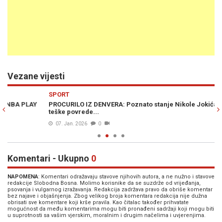
Vezane vijesti
Previous
N
SPORT
S
PROCURILO IZ DENVERA: Poznato stanje Nikole Jokića, nakon
MU
teške povrede...
od
07. Jan. 2026
0
Komentari - Ukupno
0
NAPOMENA
: Komentari odražavaju stavove njihovih autora, a ne nužno i stavove
redakcije Slobodna Bosna. Molimo korisnike da se suzdrže od vrijeđanja,
psovanja i vulgarnog izražavanja. Redakcija zadržava pravo da obriše komentar
bez najave i objašnjenja. Zbog velikog broja komentara redakcija nije dužna
obrisati sve komentare koji krše pravila. Kao čitalac također prihvatate
mogućnost da među komentarima mogu biti pronađeni sadržaji koji mogu biti
u suprotnosti sa vašim vjerskim, moralnim i drugim načelima i uvjerenjima.