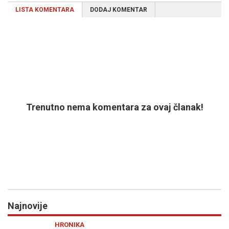
LISTA KOMENTARA
DODAJ KOMENTAR
Trenutno nema komentara za ovaj članak!
Najnovije
Previous
N
HRONIKA
R