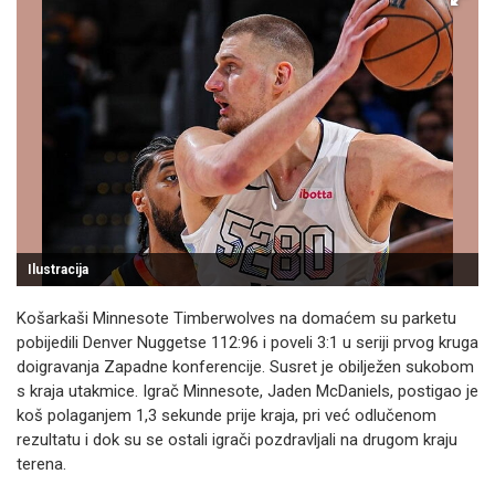
Ilustracija
Košarkaši Minnesote Timberwolves na domaćem su parketu
pobijedili Denver Nuggetse 112:96 i poveli 3:1 u seriji prvog kruga
doigravanja Zapadne konferencije. Susret je obilježen sukobom
s kraja utakmice. Igrač Minnesote, Jaden McDaniels, postigao je
koš polaganjem 1,3 sekunde prije kraja, pri već odlučenom
rezultatu i dok su se ostali igrači pozdravljali na drugom kraju
terena.