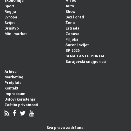
Ekonomija
HiTec
Sport
Auto
Regija
Show
Evropa
Sex i grad
Svijet
Žena
Društvo
Estrada
Mini market
Zabava
Frljoka
Šareni svijet
SP 2026
SENAD ANTE-PORTAL
Sarajevski snajperisti
Arhiva
Marketing
Pretplata
Kontakt
Impressum
Uslovi korištenja
Zaštita privatnosti
Sva prava zadržana.