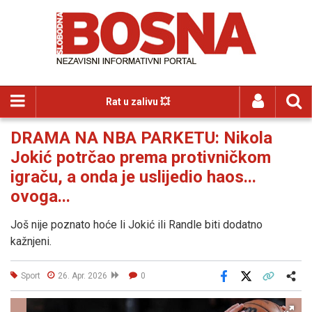
Rat u zalivu 💥
DRAMA NA NBA PARKETU: Nikola
Jokić potrčao prema protivničkom
igraču, a onda je uslijedio haos...
ovoga...
Još nije poznato hoće li Jokić ili Randle biti dodatno
kažnjeni.
Sport
26. Apr. 2026
0
Facebook
X
Kopiraj link
Više