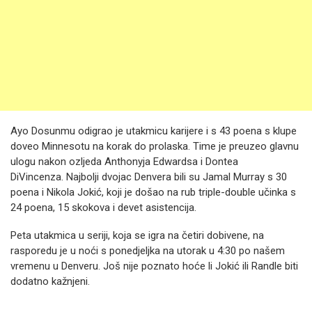
Ayo Dosunmu odigrao je utakmicu karijere i s 43 poena s klupe
doveo Minnesotu na korak do prolaska. Time je preuzeo glavnu
ulogu nakon ozljeda Anthonyja Edwardsa i Dontea
DiVincenza. Najbolji dvojac Denvera bili su Jamal Murray s 30
poena i Nikola Jokić, koji je došao na rub triple-double učinka s
24 poena, 15 skokova i devet asistencija.
Peta utakmica u seriji, koja se igra na četiri dobivene, na
rasporedu je u noći s ponedjeljka na utorak u 4:30 po našem
vremenu u Denveru. Još nije poznato hoće li Jokić ili Randle biti
dodatno kažnjeni.