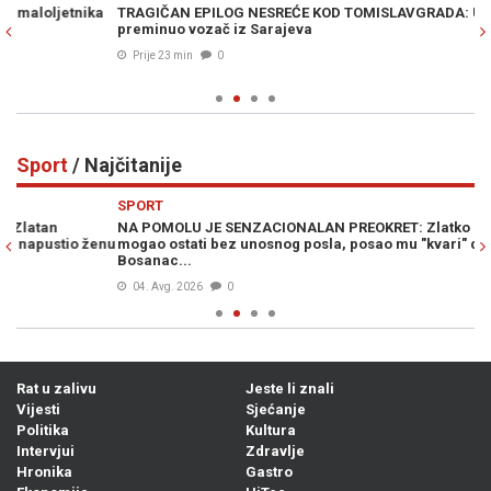
a
TRAGIČAN EPILOG NESREĆE KOD TOMISLAVGRADA: U SKB Mostar
"D
preminuo vozač iz Sarajeva
BJ
pr
Prije 23 min
0
Sport
/ Najčitanije
Previous
N
SPORT
S
NA POMOLU JE SENZACIONALAN PREOKRET: Zlatko Dalić bi
DA
enu
mogao ostati bez unosnog posla, posao mu "kvari" drugi
He
Bosanac...
04. Avg. 2026
0
Rat u zalivu
Jeste li znali
Vijesti
Sjećanje
Politika
Kultura
Intervjui
Zdravlje
Hronika
Gastro