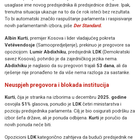
usaglase ime novog predsjednika ili predsjednice države. Ipak,
trenutna situacija ukazuje na to da će rok isteći bez rezultata.
To bi automatski značilo raspuštanje parlamenta i raspisivanje
novih parlamentarnih izbora, piše
Der Standard.
Albin Kurti
, premijer Kosova i lider vladajućeg pokreta
Vetëvendosje
(Samoopredjeljenje), prekinuo je pregovore sa
opozicijom.
Lumir Abdixhiku
, predsjednik
LDK
(Demokratski
savez Kosova), potvrdio je da zajedničkog jezika nema.
Abdixhiku
je naglasio da su pregovori trajali
53 dana
, ali da
rješenje nije pronađeno te da više nema razloga za sastanke.
Neuspjeh pregovora i blokada institucija
Kurti
, čija je stranka na izborima u decembru
2025. godine
osvojila
51%
glasova, ponudio je
LDK
četiri ministarstva i
poziciju predsjednika parlamenta. Cilj je bio osigurati podršku za
izbor šefa države, ali je ponuda odbijena.
Kurti
je poručio da
novih ponuda neće biti.
Opozicioni
LDK
kategorično zahtijeva da budući predsjednik ne