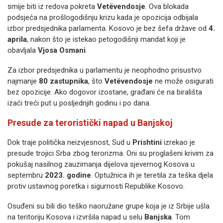
smije biti iz redova pokreta
Vetëvendosje
. Ova blokada
podsjeća na prošlogodišnju krizu kada je opozicija odbijala
izbor predsjednika parlamenta. Kosovo je bez šefa države od
4.
aprila
, nakon što je istekao petogodišnji mandat koji je
obavljala
Vjosa Osmani
.
Za izbor predsjednika u parlamentu je neophodno prisustvo
najmanje
80 zastupnika
, što
Vetëvendosje
ne može osigurati
bez opozicije. Ako dogovor izostane, građani će na birališta
izaći treći put u posljednjih godinu i po dana.
Presude za teroristički napad u Banjskoj
Dok traje politička neizvjesnost, Sud u
Prishtini
izrekao je
presude trojici Srba zbog terorizma. Oni su proglašeni krivim za
pokušaj nasilnog zauzimanja dijelova sjevernog Kosova u
septembru
2023. godine
. Optužnica ih je teretila za teška djela
protiv ustavnog poretka i sigurnosti Republike Kosovo.
Osuđeni su bili dio teško naoružane grupe koja je iz Srbije ušla
na teritoriju Kosova i izvršila napad u selu
Banjska
. Tom