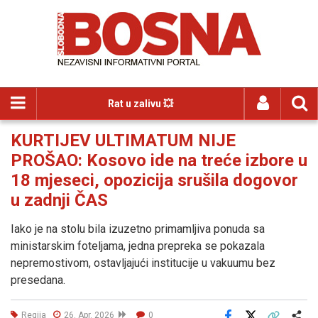
Rat u zalivu 💥
KURTIJEV ULTIMATUM NIJE
PROŠAO: Kosovo ide na treće izbore u
18 mjeseci, opozicija srušila dogovor
u zadnji ČAS
Iako je na stolu bila izuzetno primamljiva ponuda sa
ministarskim foteljama, jedna prepreka se pokazala
nepremostivom, ostavljajući institucije u vakuumu bez
presedana.
Regija
26. Apr. 2026
0