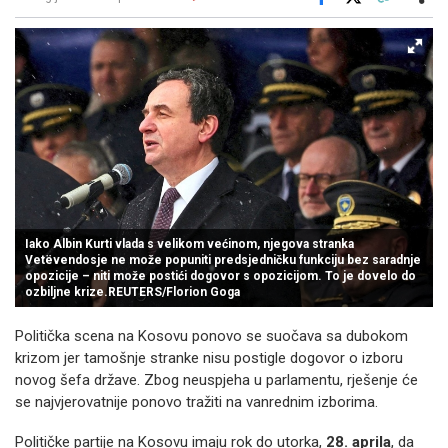
Facebook
X
Kopiraj link
Više
Iako Albin Kurti vlada s velikom većinom, njegova stranka
Vetëvendosje ne može popuniti predsjedničku funkciju bez saradnje
opozicije – niti može postići dogovor s opozicijom. To je dovelo do
ozbiljne krize.REUTERS/Florion Goga
Politička scena na Kosovu ponovo se suočava sa dubokom
krizom jer tamošnje stranke nisu postigle dogovor o izboru
novog šefa države. Zbog neuspjeha u parlamentu, rješenje će
se najvjerovatnije ponovo tražiti na vanrednim izborima.
Političke partije na Kosovu imaju rok do utorka,
28. aprila
, da