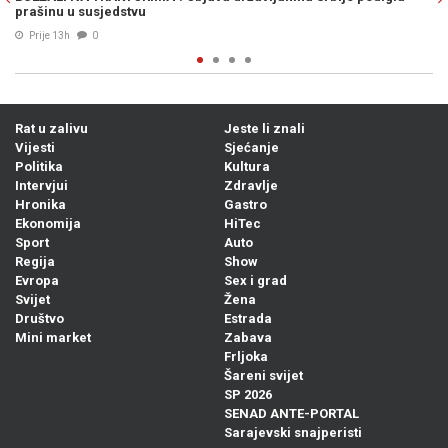
našom zemljom
04. Avg. 2026
1
Rat u zalivu
Jeste li znali
Vijesti
Sjećanje
Politika
Kultura
Intervjui
Zdravlje
Hronika
Gastro
Ekonomija
HiTec
Sport
Auto
Regija
Show
Evropa
Sex i grad
Svijet
Žena
Društvo
Estrada
Mini market
Zabava
Frljoka
Šareni svijet
SP 2026
SENAD ANTE-PORTAL
Sarajevski snajperisti