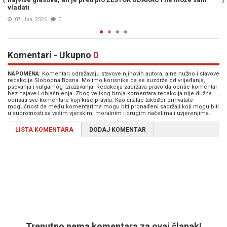
19. Maj 2026
0
Komentari - Ukupno
0
NAPOMENA
: Komentari odražavaju stavove njihovih autora, a ne nužno i stavove
redakcije Slobodna Bosna. Molimo korisnike da se suzdrže od vrijeđanja,
psovanja i vulgarnog izražavanja. Redakcija zadržava pravo da obriše komentar
bez najave i objašnjenja. Zbog velikog broja komentara redakcija nije dužna
obrisati sve komentare koji krše pravila. Kao čitalac također prihvatate
mogućnost da među komentarima mogu biti pronađeni sadržaji koji mogu biti
u suprotnosti sa vašim vjerskim, moralnim i drugim načelima i uvjerenjima.
LISTA KOMENTARA
DODAJ KOMENTAR
Trenutno nema komentara za ovaj članak!