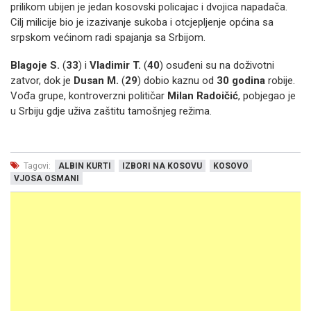
prilikom ubijen je jedan kosovski policajac i dvojica napadača.
Cilj milicije bio je izazivanje sukoba i otcjepljenje općina sa
srpskom većinom radi spajanja sa Srbijom.
Blagoje S.
(
33
) i
Vladimir T.
(
40
) osuđeni su na doživotni
zatvor, dok je
Dusan M.
(
29
) dobio kaznu od
30 godina
robije.
Vođa grupe, kontroverzni političar
Milan Radoičić
, pobjegao je
u Srbiju gdje uživa zaštitu tamošnjeg režima.
Tagovi:
ALBIN KURTI
IZBORI NA KOSOVU
KOSOVO
VJOSA OSMANI