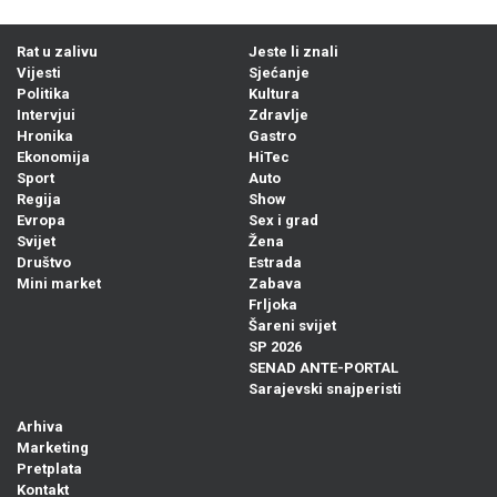
Rat u zalivu
Jeste li znali
Vijesti
Sjećanje
Politika
Kultura
Intervjui
Zdravlje
Hronika
Gastro
Ekonomija
HiTec
Sport
Auto
Regija
Show
Evropa
Sex i grad
Svijet
Žena
Društvo
Estrada
Mini market
Zabava
Frljoka
Šareni svijet
SP 2026
SENAD ANTE-PORTAL
Sarajevski snajperisti
Arhiva
Marketing
Pretplata
Kontakt