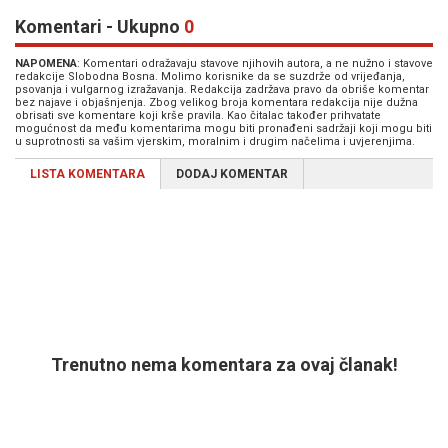
Komentari - Ukupno
0
NAPOMENA
: Komentari odražavaju stavove njihovih autora, a ne nužno i stavove
redakcije Slobodna Bosna. Molimo korisnike da se suzdrže od vrijeđanja,
psovanja i vulgarnog izražavanja. Redakcija zadržava pravo da obriše komentar
bez najave i objašnjenja. Zbog velikog broja komentara redakcija nije dužna
obrisati sve komentare koji krše pravila. Kao čitalac također prihvatate
mogućnost da među komentarima mogu biti pronađeni sadržaji koji mogu biti
u suprotnosti sa vašim vjerskim, moralnim i drugim načelima i uvjerenjima.
LISTA KOMENTARA
DODAJ KOMENTAR
Trenutno nema komentara za ovaj članak!