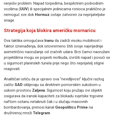
nerješiv problem. Napad torpedima, bespilotnim podvodnim
vozilima (
UUV
) ili specijalnim jedinicama ronioca praktično je
nemoguć sve dok
Hormuz
ostaje zatvoren za neprijateljske
snage.
Strategija koja blokira američku mornaricu
Ova taktika omogućava
Iranu
da zadrži visoku mobilnost i
faktor iznenađenja, dok istovremeno štiti svoje najvrijednije
asimetrično naoružanje od zračnih udara. Brzi čamci naoružani
projektilima mogu se pojaviti niotkuda, izvršiti napad i povući se
u sigurnost planinskih tunela prije nego što neprijatelj stigne
reagovati.
Analitičari ističu da je upravo ova "nevidljivost" ključni razlog
zašto
SAD
oklijevaju sa direktnim pomorskim sukobom u
uskom prostoru
Zaljeva
. Sigurnost koju pružaju ovi objekti
osigurava da iranski kapaciteti za blokadu svjetske trgovine
naftom ostanu netaknuti čak i u slučaju masovnih
bombardovanja, prenosi kanal
Geopolitics Prime
na
društvenoj mreži
Telegram
.