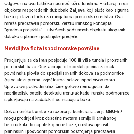
Odgovor na ovu taktičku nadmoć leži u tunelima – čitavoj mreži
objekata raspoređenih duž obale
Zaljeva
, koji služe kao sigurna
baza i polazna tačka za minijaturna pomorska sredstva. Ova
mreža predstavlja pomorsku verziju iranskog koncepta
"gradova projektila" – utvrđenih podzemnih objekata ukopanih
duboko u planine i pustinjske predjele.
Nevidljiva flota ispod morske površine
Procjenjuje se da
Iran
posjeduje
100 ili više
tunela i prostranih
pomorskih baza. One variraju od morskih pećina za mala
površinska plovila do specijalizovanih dokova za podmornice
čiji se ulazi, prema izvještajima, nalaze ispod nivoa mora.
Upravo ovi podvodni ulazi čine gotovo nemogućim da
neprijateljski sateliti detektuju trenutak kada iranske podmornice
isplovljavaju na zadatak ili se vraćaju u bazu.
Dok američke bombe za razbijanje bunkera iz serije
GBU-57
mogu prodrijeti kroz desetine metara zemlje ili armiranog
betona kako bi napale kopnene baze, uništavanje ovih
planinskih i podvodnih pomorskih postrojenja predstavlja