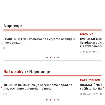
Najnovije
Previous
N
HRONIKA
R
OVO JE MLADIĆ IZ SANDŽAKA KOJI JE POGINUO U ULCINJU:
P
Stradao pred očima rođenog brata - Osumnjičeni vozio DROGIRAN
ul
i izazvao nesreću
Prije 5h
0
Rat u zalivu
/ Najčitanije
Previous
N
RAT U ZALIVU
R
DRAMATIČNO OBRAĆANJE PREDSJEDNIKA IRANA: „Napali su nas s
OV
vaših teritorija, gađat ćemo svako mjesto...“
tr
08. Avg. 2026
0