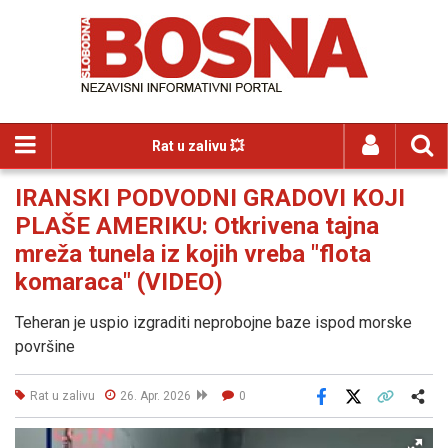
Rat u zalivu 💥
IRANSKI PODVODNI GRADOVI KOJI
PLAŠE AMERIKU: Otkrivena tajna
mreža tunela iz kojih vreba "flota
komaraca" (VIDEO)
Teheran je uspio izgraditi neprobojne baze ispod morske
površine
Rat u zalivu
26. Apr. 2026
0
Facebook
X
Kopiraj link
Više