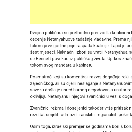
Dvojica političara su prethodno predvodila koalicioni
decenije Netanyahuove tadašnje vladavine.
Prema nji
tokom prve godine prije raspada koalicije.
Lapid je p
šest mjeseci.
Naknadni izbori su vratili Netanyahua na
se Bennett povukao iz političkog života.
Uprkos značaj
tokom svog mandata u kabinetu.
Posmatrači koji su komentirali razvoj događaja rekli
zajedničkog, ali su dijelili neslaganje s Netanyahuov
savezu došla je usred burnog negodovanja unutar rež
okrivljuju Netanyahu i njegovi zvaničnici u vezi s do
Zvaničnici režima i doseljenici također vrše pritisak 
rezultat smjelih odmazdi iranskih i regionalnih pokr
Osim toga, izraelski premijer se godinama bori s koru