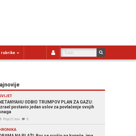
 rubrike
ajnovije
SVIJET
NETANYAHU ODBIO TRUMPOV PLAN ZA GAZU:
Izrael postavio jedan uslov za povlačenje svojih
snaga
Prije 21 min
0
HRONIKA
DRAMA NA PLAŽI: Bor se srušio na kupače, ima