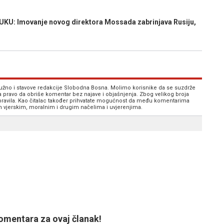
: Imovanje novog direktora Mossada zabrinjava Rusiju,
 nužno i stavove redakcije Slobodna Bosna. Molimo korisnike da se suzdrže
va pravo da obriše komentar bez najave i objašnjenja. Zbog velikog broja
 pravila. Kao čitalac također prihvatate mogućnost da među komentarima
im vjerskim, moralnim i drugim načelima i uvjerenjima.
mentara za ovaj članak!