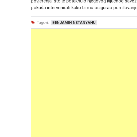
povjerenja, što je potaknulo njegovog ključnog savez
pokuša intervenirati kako bi mu osigurao pomilovanje
Tagovi:
BENJAMIN NETANYAHU