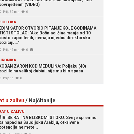
povrijeđenih (VIDEO)
Prije 32 min
0
POLITIKA
EDIM ŠATOR OTVORIO PITANJE KOJE GODINAMA
TIŠTI STOLAC: "Ako Bošnjaci čine manje od 10
posto zaposlenih, nemaju nijednu direktorsku
poziciju..."
Prije 47 min
0
HRONIKA
KOBAN ZARON KOD MEDULINA: Poljaku (40)
pozlilo na velikoj dubini, nije mu bilo spasa
Prije 1h
0
at u zalivu
/ Najčitanije
RAT U ZALIVU
ŠIRI SE RAT NA BLISKOM ISTOKU: Sve je spremno
za napad na Saudijsku Arabiju, otkrivene
potencijalne mete...