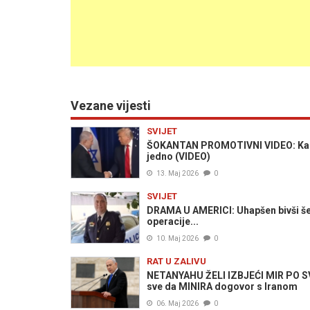
Vezane vijesti
SVIJET
ŠOKANTAN PROMOTIVNI VIDEO: Kako 
jedno (VIDEO)
13. Maj 2026
0
SVIJET
DRAMA U AMERICI: Uhapšen bivši še
operacije...
10. Maj 2026
0
RAT U ZALIVU
NETANYAHU ŽELI IZBJEĆI MIR PO SVA
sve da MINIRA dogovor s Iranom
06. Maj 2026
0