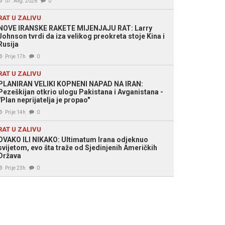
07. Avg. 2026
0
RAT U ZALIVU
NOVE IRANSKE RAKETE MIJENJAJU RAT: Larry
Johnson tvrdi da iza velikog preokreta stoje Kina i
Rusija
Prije 17h
0
RAT U ZALIVU
PLANIRAN VELIKI KOPNENI NAPAD NA IRAN:
Pezeškijan otkrio ulogu Pakistana i Avganistana -
"Plan neprijatelja je propao"
Prije 14h
0
RAT U ZALIVU
OVAKO ILI NIKAKO: Ultimatum Irana odjeknuo
svijetom, evo šta traže od Sjedinjenih Američkih
Država
Prije 23h
0