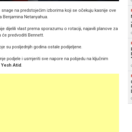
iti snage na predstojećim izborima koji se očekuju kasnije ove
ra Benjamina Netanyahua.
nije dijelili vlast prema sporazumu o rotaciji, najavili planove za
u će predvoditi Bennett.
je su posljednjih godina ostale podijeljene.
ašnje podjele i usmjeriti sve napore na pobjedu na ključnim
a
Yesh Atid
.