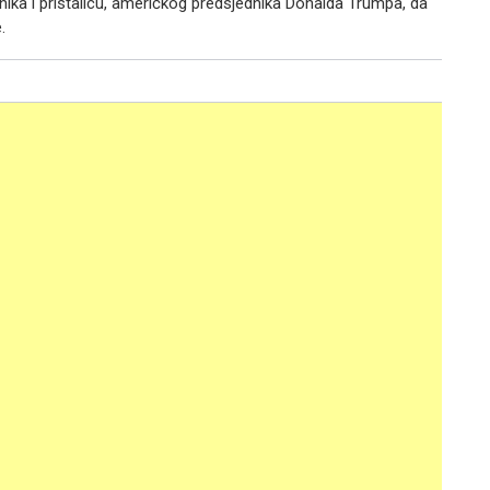
nika i pristalicu, američkog predsjednika Donalda Trumpa, da
.