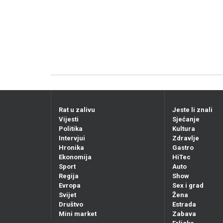
Rat u zalivu
Jeste li znali
Vijesti
Sjećanje
Politika
Kultura
Intervjui
Zdravlje
Hronika
Gastro
Ekonomija
HiTec
Sport
Auto
Regija
Show
Evropa
Sex i grad
Svijet
Žena
Društvo
Estrada
Mini market
Zabava