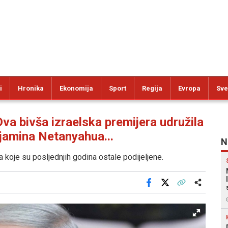
i
Hronika
Ekonomija
Sport
Regija
Evropa
Sve
bivša izraelska premijera udružila
jamina Netanyahua...
N
a koje su posljednjih godina ostale podijeljene.
Facebook
X
Kopiraj link
Više