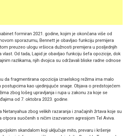
 kabinet formiran 2021. godine, kojim je okončana više od
hovom sporazumu, Bennett je obavljao funkciju premijera
otom preuzeo ulogu vršioca dužnosti premijera u posljednjih
 vlast.
Od tada, Lapid je obavljao funkciju šefa opozicije, dok
nim razlikama, njih dvojica su održavali bliske radne odnose
 su da fragmentirana opozicija izraelskog režima ima malo
im postupcima kao ujedinjujuće snage.
Objava o predstojećem
ima zbog lošeg upravljanja i rupa u zakonu za koje se
gađajima od 7. oktobra 2023. godine.
na Netanyahua zbog velikih razaranja i značajnih žrtava koje su
eta otpora suočenih s ničim izazvanom agresijom Tel Aviva.
pcijskim skandalom koji uključuje mito, prevaru i kršenje