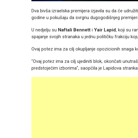
Dva bivša izraelska premijera izjavila su da će udruž
godine u pokušaju da svrgnu dugogodišnjeg premije
U nedjelju su
Naftali Bennett
i
Yair Lapid
, koji su ra
spajanje svojih stranaka u jednu političku frakciju koj
Ovaj potez ima za cilj okupljanje opozicionih snaga ko
"Ovaj potez ima za cilj ujediniti blok, okončati unutr
predstojećim izborima", saopćila je Lapidova strank