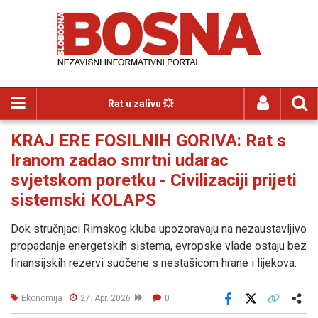
Rat u zalivu 💥
KRAJ ERE FOSILNIH GORIVA: Rat s
Iranom zadao smrtni udarac
svjetskom poretku - Civilizaciji prijeti
sistemski KOLAPS
Dok stručnjaci Rimskog kluba upozoravaju na nezaustavljivo
propadanje energetskih sistema, evropske vlade ostaju bez
finansijskih rezervi suočene s nestašicom hrane i lijekova.
Ekonomija
27. Apr. 2026
0
Facebook
X
Kopiraj link
Više