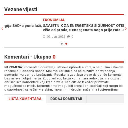
Vezane vijesti
Previous
N
EKONOMIJA
i,
SAVJETNIK ZA ENERGETSKU SIGURNOST OTKRIVA: "Rusi zaradili
više od prodaje energenata nego prije rata u Ukrajini"
09. Jun. 2022
0
Komentari - Ukupno
0
NAPOMENA
: Komentari odražavaju stavove njihovih autora, a ne nužno i stavove
redakcije Slobodna Bosna. Molimo korisnike da se suzdrže od vrijeđanja,
psovanja i vulgarnog izražavanja. Redakcija zadržava pravo da obriše komentar
bez najave i objašnjenja. Zbog velikog broja komentara redakcija nije dužna
obrisati sve komentare koji krše pravila. Kao čitalac također prihvatate
mogućnost da među komentarima mogu biti pronađeni sadržaji koji mogu biti
u suprotnosti sa vašim vjerskim, moralnim i drugim načelima i uvjerenjima.
LISTA KOMENTARA
DODAJ KOMENTAR