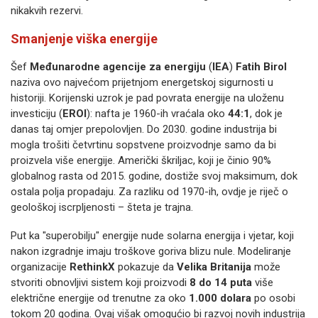
nikakvih rezervi.
Smanjenje viška energije
Šef
Međunarodne agencije za energiju
(
IEA
)
Fatih Birol
naziva ovo najvećom prijetnjom energetskoj sigurnosti u
historiji. Korijenski uzrok je pad povrata energije na uloženu
investiciju (
EROI
): nafta je 1960-ih vraćala oko
44:1
, dok je
danas taj omjer prepolovljen. Do 2030. godine industrija bi
mogla trošiti četvrtinu sopstvene proizvodnje samo da bi
proizvela više energije. Američki škriljac, koji je činio 90%
globalnog rasta od 2015. godine, dostiže svoj maksimum, dok
ostala polja propadaju. Za razliku od 1970-ih, ovdje je riječ o
geološkoj iscrpljenosti – šteta je trajna.
Put ka "superobilju" energije nude solarna energija i vjetar, koji
nakon izgradnje imaju troškove goriva blizu nule. Modeliranje
organizacije
RethinkX
pokazuje da
Velika Britanija
može
stvoriti obnovljivi sistem koji proizvodi
8 do 14 puta
više
električne energije od trenutne za oko
1.000 dolara
po osobi
tokom 20 godina. Ovaj višak omogućio bi razvoj novih industrija