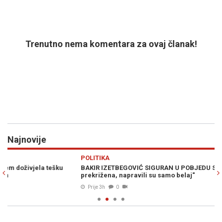
Trenutno nema komentara za ovaj članak!
Najnovije
Previous
N
POLITIKA
H
BAKIR IZETBEGOVIĆ SIGURAN U POBJEDU SDA: "Trojka je
PO
prekrižena, napravili su samo belaj"
kn
Prije 3h
0