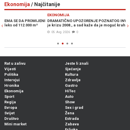
Ekonomija
/ Najčitanije
Previous
N
EKONOMIJA
E
NI
DRAMATIČNO UPOZORENJE POZNATOG INVESTITORA: Predvidio
ŠT
je krizu 2008., a sad kaže da je moguć krah poput onog iz 1987.
mi
05. Avg. 2026
0
Rat u zalivu
Jeste li znali
Vijesti
Sjećanje
Politika
Kultura
Intervjui
Zdravlje
Hronika
Gastro
Ekonomija
HiTec
Sport
Auto
Regija
Show
Evropa
Sex i grad
Svijet
Žena
Društvo
Estrada
Mini market
Zabava
Frljoka