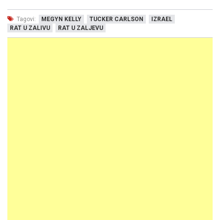
Tagovi:
MEGYN KELLY
TUCKER CARLSON
IZRAEL
RAT U ZALIVU
RAT U ZALJEVU