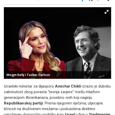
Facebook
X
Kopiraj link
Više
Megyn Kelly i Tucker Carlson
Izraelski ministar za dijasporu
Amichai Chikli
izrazio je duboku
zabrinutost zbog porasta "teorija zavjere" među mlađom
generacijom Amerikanaca, posebno onih koji naginju
Republikanskoj partiji
. Prema njegovim riječima, utjecajne
ličnosti na društvenim mrežama i podcastima direktno
ugrožavaju dugoročnu podršku koju
Izrael
uživa u
Sjedinjenim