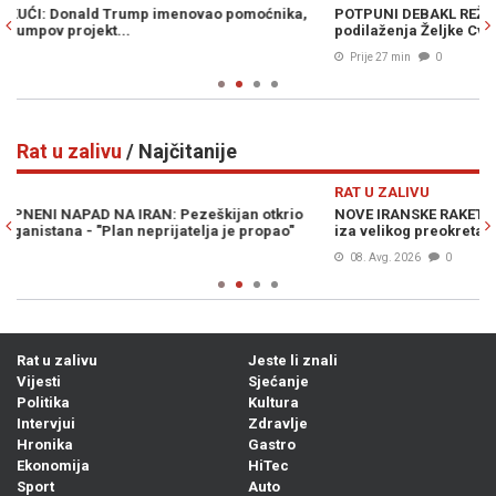
POTPUNI DEBAKL REŽIMA U BANJOJ LUCI: Ovo je gore i od
P
podilaženja Željke Cvijanović američkoj administraciji...
A
Prije 27 min
0
Rat u zalivu
/ Najčitanije
Previous
N
RAT U ZALIVU
R
NOVE IRANSKE RAKETE MIJENJAJU RAT: Larry Johnson tvrdi da
G
iza velikog preokreta stoje Kina i Rusija
s
08. Avg. 2026
0
Rat u zalivu
Jeste li znali
Vijesti
Sjećanje
Politika
Kultura
Intervjui
Zdravlje
Hronika
Gastro
Ekonomija
HiTec
Sport
Auto