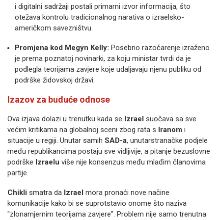
i digitalni sadržaji postali primarni izvor informacija, što
otežava kontrolu tradicionalnog narativa o izraelsko-
američkom savezništvu.
Promjena kod Megyn Kelly:
Posebno razočarenje izraženo
je prema poznatoj novinarki, za koju ministar tvrdi da je
podlegla teorijama zavjere koje udaljavaju njenu publiku od
podrške židovskoj državi.
Izazov za buduće odnose
Ova izjava dolazi u trenutku kada se
Izrael
suočava sa sve
većim kritikama na globalnoj sceni zbog rata s
Iranom
i
situacije u regiji. Unutar samih
SAD-a
, unutarstranačke podjele
među republikancima postaju sve vidljivije, a pitanje bezuslovne
podrške
Izraelu
više nije konsenzus među mlađim članovima
partije.
Chikli
smatra da
Izrael
mora pronaći nove načine
komunikacije kako bi se suprotstavio onome što naziva
"zlonamjernim teorijama zavjere". Problem nije samo trenutna