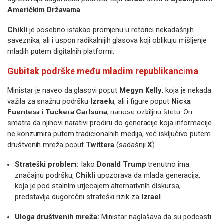
Američkim Državama
.
Chikli
je posebno istakao promjenu u retorici nekadašnjih
saveznika, ali i uspon radikalnijih glasova koji oblikuju mišljenje
mladih putem digitalnih platformi.
Gubitak podrške među mladim republikancima
Ministar je naveo da glasovi poput
Megyn Kelly
, koja je nekada
važila za snažnu podršku
Izraelu
, ali i figure poput
Nicka
Fuentesa
i
Tuckera Carlsona
, nanose ozbiljnu štetu. On
smatra da njihovi narativi prodiru do generacije koja informacije
ne konzumira putem tradicionalnih medija, već isključivo putem
društvenih mreža poput
Twittera
(sadašnji
X
).
Strateški problem:
Iako
Donald Trump
trenutno ima
značajnu podršku,
Chikli
upozorava da mlađa generacija,
koja je pod stalnim utjecajem alternativnih diskursa,
predstavlja dugoročni strateški rizik za
Izrael
.
Uloga društvenih mreža:
Ministar naglašava da su podcasti