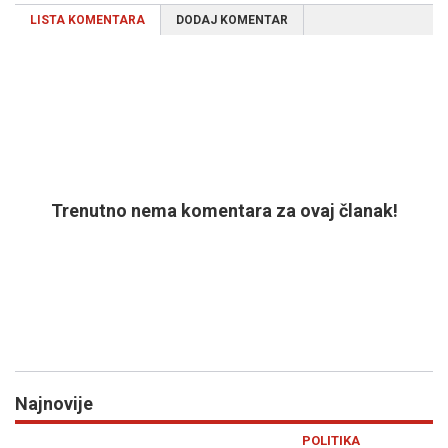
LISTA KOMENTARA
DODAJ KOMENTAR
Trenutno nema komentara za ovaj članak!
Najnovije
Previous
N
POLITIKA
R