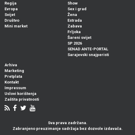
Regija
Show
Evropa
Sex i grad
Svijet
Žena
Društvo
Estrada
Mini market
Zabava
Frljoka
Šareni svijet
SP 2026
SENAD ANTE-PORTAL
Sarajevski snajperisti
Arhiva
Marketing
Pretplata
Kontakt
Impressum
Uslovi korištenja
Zaštita privatnosti
Sva prava zadržana.
Zabranjeno preuzimanje sadržaja bez dozvole izdavača.