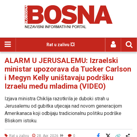
Rat u zalivu 💥
ALARM U JERUSALEMU: Izraelski
ministar upozorava da Tucker Carlson
i Megyn Kelly uništavaju podršku
Izraelu među mladima (VIDEO)
Izjava ministra Chiklija razotkrila je duboki strah u
Jerusalemu od gubitka utjecaja nad novom generacijom
Amerikanaca koji odbijaju tradicionalnu politiku podrške
Bliskom istoku.
Rat u zalivu
28. Apr. 2026
0