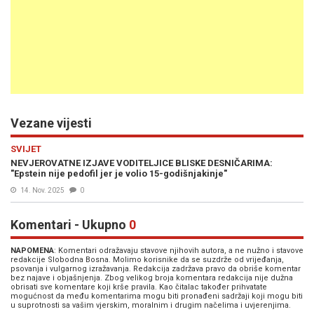
Vezane vijesti
SVIJET
NEVJEROVATNE IZJAVE VODITELJICE BLISKE DESNIČARIMA:
"Epstein nije pedofil jer je volio 15-godišnjakinje"
14. Nov. 2025
0
Komentari - Ukupno
0
NAPOMENA
: Komentari odražavaju stavove njihovih autora, a ne nužno i stavove
redakcije Slobodna Bosna. Molimo korisnike da se suzdrže od vrijeđanja,
psovanja i vulgarnog izražavanja. Redakcija zadržava pravo da obriše komentar
bez najave i objašnjenja. Zbog velikog broja komentara redakcija nije dužna
obrisati sve komentare koji krše pravila. Kao čitalac također prihvatate
mogućnost da među komentarima mogu biti pronađeni sadržaji koji mogu biti
u suprotnosti sa vašim vjerskim, moralnim i drugim načelima i uvjerenjima.