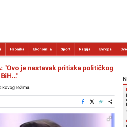
i
Hronika
Ekonomija
Sport
Regija
Evropa
Sve
vo je nastavak pritiska političkog
BiH..."
N
odikovog režima.
Facebook
X
Kopiraj link
Više