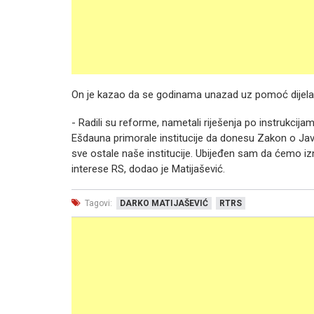
On je kazao da se godinama unazad uz pomoć dijel
- Radili su reforme, nametali riješenja po instrukcija
Ešdauna primorale institucije da donesu Zakon o Јav
sve ostale naše institucije. Ubijeđen sam da ćemo izna
interese RS, dodao je Matijašević.
Tagovi:
DARKO MATIJAŠEVIĆ
RTRS