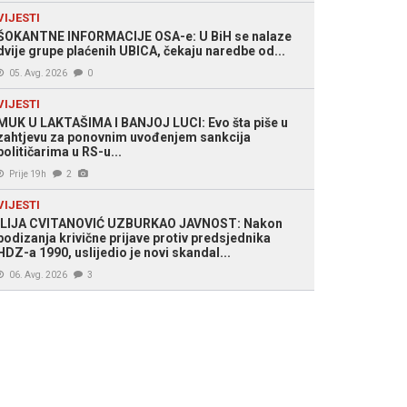
VIJESTI
ŠOKANTNE INFORMACIJE OSA-e: U BiH se nalaze
dvije grupe plaćenih UBICA, čekaju naredbe od...
05. Avg. 2026
0
VIJESTI
MUK U LAKTAŠIMA I BANJOJ LUCI: Evo šta piše u
zahtjevu za ponovnim uvođenjem sankcija
političarima u RS-u...
Prije 19h
2
VIJESTI
ILIJA CVITANOVIĆ UZBURKAO JAVNOST: Nakon
podizanja krivične prijave protiv predsjednika
HDZ-a 1990, uslijedio je novi skandal...
06. Avg. 2026
3