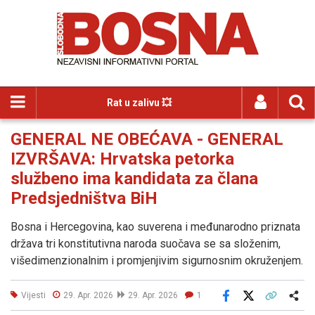
Rat u zalivu 💥
GENERAL NE OBEĆAVA - GENERAL
IZVRŠAVA: Hrvatska petorka
službeno ima kandidata za člana
Predsjedništva BiH
Bosna i Hercegovina, kao suverena i međunarodno priznata
država tri konstitutivna naroda suočava se sa složenim,
višedimenzionalnim i promjenjivim sigurnosnim okruženjem.
Vijesti
29. Apr. 2026
29. Apr. 2026
1
Facebook
X
Kopiraj link
Više