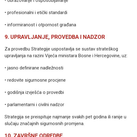
• obrazovanje i osposobljavanje
• profesionalni i etički standardi
• informiranost i otpornost građana
9. UPRAVLJANJE, PROVEDBA I NADZOR
Za provedbu Strategije uspostavlja se sustav strateškog
upravljanja na razini Vijeća ministara Bosne i Hercegovine, uz:
• jasno definirane nadležnosti
• redovite sigurnosne procjene
• godišnja izvješća o provedbi
• parlamentarni i civilni nadzor
Strategija se preispituje najmanje svakih pet godina ili ranije u
slučaju značajnih sigurnosnih promjena.
10. ZAVRŠNE ODREDBE