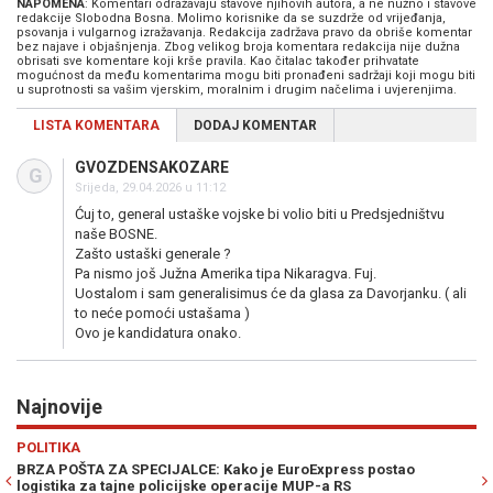
NAPOMENA
: Komentari odražavaju stavove njihovih autora, a ne nužno i stavove
redakcije Slobodna Bosna. Molimo korisnike da se suzdrže od vrijeđanja,
psovanja i vulgarnog izražavanja. Redakcija zadržava pravo da obriše komentar
bez najave i objašnjenja. Zbog velikog broja komentara redakcija nije dužna
obrisati sve komentare koji krše pravila. Kao čitalac također prihvatate
mogućnost da među komentarima mogu biti pronađeni sadržaji koji mogu biti
u suprotnosti sa vašim vjerskim, moralnim i drugim načelima i uvjerenjima.
LISTA KOMENTARA
DODAJ KOMENTAR
GVOZDENSAKOZARE
G
Srijeda, 29.04.2026 u 11:12
Ćuj to, general ustaške vojske bi volio biti u Predsjedništvu
naše BOSNE.
Zašto ustaški generale ?
Pa nismo još Južna Amerika tipa Nikaragva. Fuj.
Uostalom i sam generalisimus će da glasa za Davorjanku. ( ali
to neće pomoći ustašama )
Ovo je kandidatura onako.
Najnovije
Previous
N
POLITIKA
Z
BRZA POŠTA ZA SPECIJALCE: Kako je EuroExpress postao
K
logistika za tajne policijske operacije MUP-a RS
bo