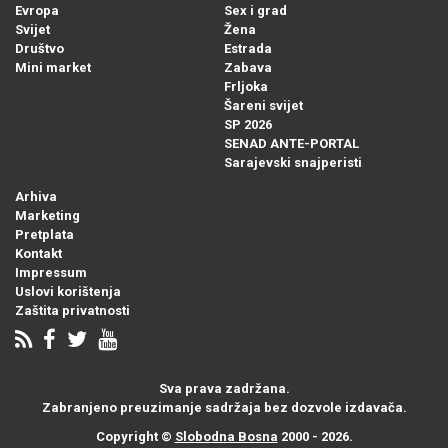
Evropa
Sex i grad
Svijet
Žena
Društvo
Estrada
Mini market
Zabava
Frljoka
Šareni svijet
SP 2026
SENAD ANTE-PORTAL
Sarajevski snajperisti
Arhiva
Marketing
Pretplata
Kontakt
Impressum
Uslovi korištenja
Zaštita privatnosti
Sva prava zadržana.
Zabranjeno preuzimanje sadržaja bez dozvole izdavača.
Copyright ©
Slobodna Bosna
2000 - 2026.