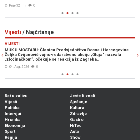
Prije 32 min
0
Vijesti
/ Najčitanije
Previous
N
VIJESTI
VI
MUK U MOSTARU: Članica Predsjedništva Bosne i Hercegovine
VR
Željka Cvijanović vojno-redarstvenu akciju „Oluja“ nazvala
st
„zločinačkom“, očekuje se reakcija iz Zagreba...
04. Avg. 2026
0
Rat u zalivu
Jeste li znali
Vijesti
Sjećanje
Politika
Kultura
Intervjui
Zdravlje
Hronika
Gastro
Ekonomija
HiTec
Sport
Auto
Regija
Show