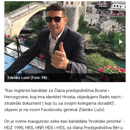
Zdenko Lučić (Foto: FB)
"Kao legitimni kandidat za Člana predsjedništva Bosne i
Hercegovine, koji ima identitet Hrvata, objavljujem Radni nacrt -
strateški dokument ( koji ću sa svojim kolegama doraditi)",
objavio je na svom Facebooku general Zdenko Lučić.
On je ovime inaugurirao sebe kao kandidata 'hrvatske petorke' -
HDZ 1990, HRS, HNP, HDS i HSS, za člana Predsjedništva BiH u