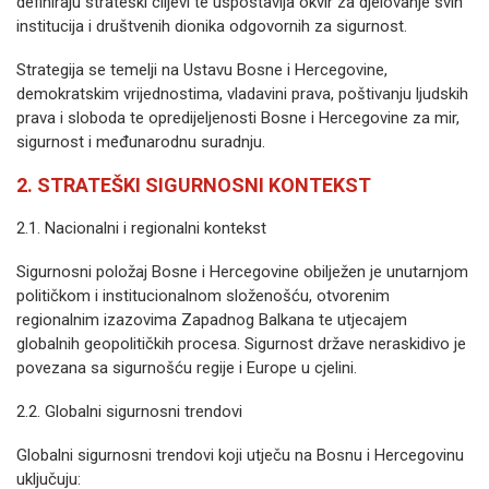
definiraju strateški ciljevi te uspostavlja okvir za djelovanje svih
institucija i društvenih dionika odgovornih za sigurnost.
Strategija se temelji na Ustavu Bosne i Hercegovine,
demokratskim vrijednostima, vladavini prava, poštivanju ljudskih
prava i sloboda te opredijeljenosti Bosne i Hercegovine za mir,
sigurnost i međunarodnu suradnju.
2. STRATEŠKI SIGURNOSNI KONTEKST
2.1. Nacionalni i regionalni kontekst
Sigurnosni položaj Bosne i Hercegovine obilježen je unutarnjom
političkom i institucionalnom složenošću, otvorenim
regionalnim izazovima Zapadnog Balkana te utjecajem
globalnih geopolitičkih procesa. Sigurnost države neraskidivo je
povezana sa sigurnošću regije i Europe u cjelini.
2.2. Globalni sigurnosni trendovi
Globalni sigurnosni trendovi koji utječu na Bosnu i Hercegovinu
uključuju: