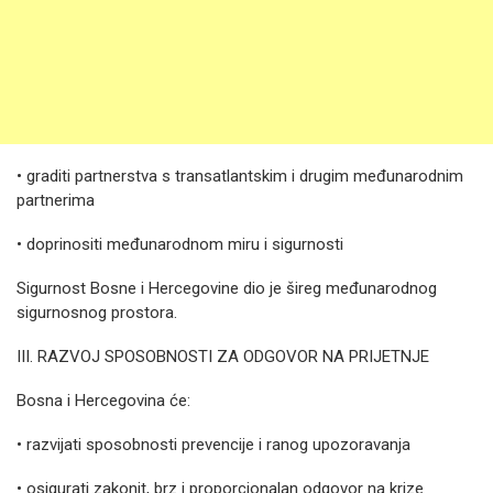
• graditi partnerstva s transatlantskim i drugim međunarodnim
partnerima
• doprinositi međunarodnom miru i sigurnosti
Sigurnost Bosne i Hercegovine dio je šireg međunarodnog
sigurnosnog prostora.
III. RAZVOJ SPOSOBNOSTI ZA ODGOVOR NA PRIJETNJE
Bosna i Hercegovina će:
• razvijati sposobnosti prevencije i ranog upozoravanja
• osigurati zakonit, brz i proporcionalan odgovor na krize