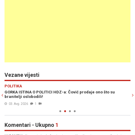
Vezane vijesti
Previous
N
POLITIKA
PO
GORKA ISTINA O POLITICI HDZ-a: Čović prodaje ono što su
KA
branitelji oslobodili!
je
03. Avg. 2026
1
Komentari - Ukupno
1