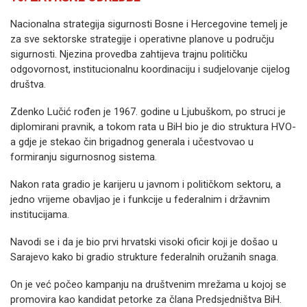
Nacionalna strategija sigurnosti Bosne i Hercegovine temelj je
za sve sektorske strategije i operativne planove u području
sigurnosti. Njezina provedba zahtijeva trajnu političku
odgovornost, institucionalnu koordinaciju i sudjelovanje cijelog
društva.
Zdenko Lučić rođen je 1967. godine u Ljubuškom, po struci je
diplomirani pravnik, a tokom rata u BiH bio je dio struktura HVO-
a gdje je stekao čin brigadnog generala i učestvovao u
formiranju sigurnosnog sistema.
Nakon rata gradio je karijeru u javnom i političkom sektoru, a
jedno vrijeme obavljao je i funkcije u federalnim i državnim
institucijama.
Navodi se i da je bio prvi hrvatski visoki oficir koji je došao u
Sarajevo kako bi gradio strukture federalnih oružanih snaga.
On je već počeo kampanju na društvenim mrežama u kojoj se
promovira kao kandidat petorke za člana Predsjedništva BiH.