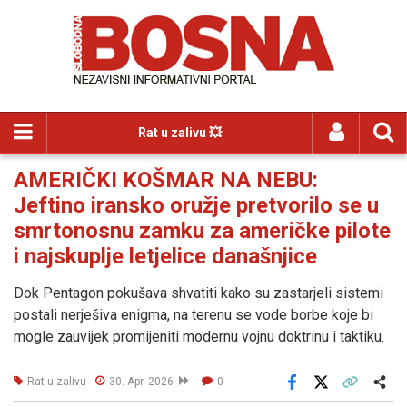
Rat u zalivu 💥
AMERIČKI KOŠMAR NA NEBU:
Jeftino iransko oružje pretvorilo se u
smrtonosnu zamku za američke pilote
i najskuplje letjelice današnjice
Dok Pentagon pokušava shvatiti kako su zastarjeli sistemi
postali nerješiva enigma, na terenu se vode borbe koje bi
mogle zauvijek promijeniti modernu vojnu doktrinu i taktiku.
Rat u zalivu
30. Apr. 2026
0
Facebook
X
Kopiraj link
Više