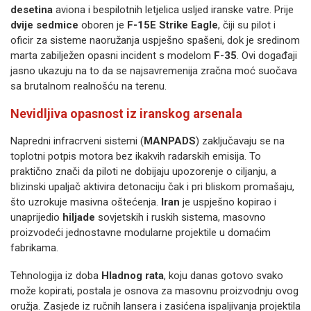
desetina
aviona i bespilotnih letjelica usljed iranske vatre. Prije
dvije sedmice
oboren je
F-15E Strike Eagle
, čiji su pilot i
oficir za sisteme naoružanja uspješno spašeni, dok je sredinom
marta zabilježen opasni incident s modelom
F-35
. Ovi događaji
jasno ukazuju na to da se najsavremenija zračna moć suočava
sa brutalnom realnošću na terenu.
Nevidljiva opasnost iz iranskog arsenala
Napredni infracrveni sistemi (
MANPADS
) zaključavaju se na
toplotni potpis motora bez ikakvih radarskih emisija. To
praktično znači da piloti ne dobijaju upozorenje o ciljanju, a
blizinski upaljač aktivira detonaciju čak i pri bliskom promašaju,
što uzrokuje masivna oštećenja.
Iran
je uspješno kopirao i
unaprijedio
hiljade
sovjetskih i ruskih sistema, masovno
proizvodeći jednostavne modularne projektile u domaćim
fabrikama.
Tehnologija iz doba
Hladnog rata
, koju danas gotovo svako
može kopirati, postala je osnova za masovnu proizvodnju ovog
oružja. Zasjede iz ručnih lansera i zasićena ispaljivanja projektila