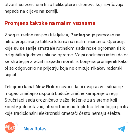
stvorili su zone smrti za helikoptere i dronove koji izvršavaju
napade na ciljeve na zemlji.
Promjena taktike na malim visinama
Zbog izuzetne ranjivosti letjelica,
Pentagon
je primoran na
hitno prepisivanje taktika letenja na malim visinama. Operacije
koje su se ranije smatrale rutinskim sada nose ogroman rizik
od gubitka ljudstva i skupe opreme. Vojni analitičari ističu da će
se strategija zračnih napada morati iz korijena promijeniti kako
bi se odgovorilo na prijetnju koja ne emituje nikakav radarski
signal.
Telegram kanal
New Rules
navodi da bi ovaj razvoj situacije
mogao značajno usporiti buduće zračne kampanje u regiji.
Stručnjaci sada grozničavo traže rješenje za sisteme koji
koriste jednostavnu, ali smrtonosnu toplotnu tehnologiju protiv
koje tradicionalni elektronski ometači često nemaju efekta.