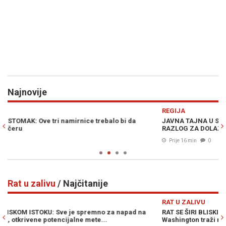
Najnovije
Previous
N
REGIJA
E
JAVNA TAJNA U SRBIJI POTVRĐENA, ZELENSKI IMA JAKO DOBAR
N
RAZLOG ZA DOLAZAK: "Već se obilaze lokacije..."
f
Prije 16 min
0
Rat u zalivu
/ Najčitanije
Previous
N
RAT U ZALIVU
R
RAT SE ŠIRI BLISKIM ISTOKOM: Saudijska Arabija ušla u sukob,
O
Washington traži novi izlaz
i