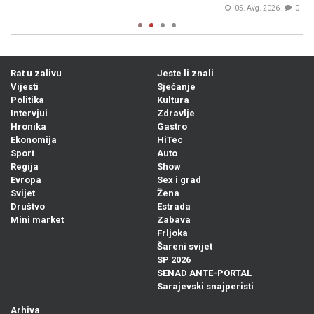
05. Avg. 2026
0
Rat u zalivu
Jeste li znali
Vijesti
Sjećanje
Politika
Kultura
Intervjui
Zdravlje
Hronika
Gastro
Ekonomija
HiTec
Sport
Auto
Regija
Show
Evropa
Sex i grad
Svijet
Žena
Društvo
Estrada
Mini market
Zabava
Frljoka
Šareni svijet
SP 2026
SENAD ANTE-PORTAL
Sarajevski snajperisti
Arhiva