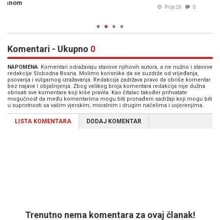
o
Prije 2h
0
Komentari - Ukupno
0
NAPOMENA
: Komentari odražavaju stavove njihovih autora, a ne nužno i stavove
redakcije Slobodna Bosna. Molimo korisnike da se suzdrže od vrijeđanja,
psovanja i vulgarnog izražavanja. Redakcija zadržava pravo da obriše komentar
bez najave i objašnjenja. Zbog velikog broja komentara redakcija nije dužna
obrisati sve komentare koji krše pravila. Kao čitalac također prihvatate
mogućnost da među komentarima mogu biti pronađeni sadržaji koji mogu biti
u suprotnosti sa vašim vjerskim, moralnim i drugim načelima i uvjerenjima.
LISTA KOMENTARA
DODAJ KOMENTAR
Trenutno nema komentara za ovaj članak!