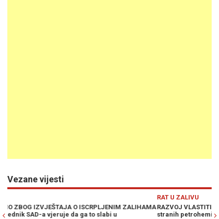
Vezane vijesti
Previous
N
RAT U ZALIVU
R
AMA
RAZVOJ VLASTITIH KAPACITETA: Iran prekida zavisnost od 2.000
R
stranih petrohemijskih komponenti
A