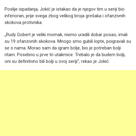
Poslije ispadanja, Jokić je istakao da je njegov tim u seriji bio
inferioran, prije svega zbog velikog broja grešaka i ofanzivnih
skokova protivnika.
„Rudy Gobert je veliki momak, nismo uradili dobar posao, imali
su 19 ofanzivnih skokova. Mnogo smo gubili lopte, poigravali su
se s nama. Morao sam da igram bolje, bio je potreban bolji
ritam. Posebno u prve tri utakmice. Trebalo je da budem bolji,
oni su definitivno bili bolji u ovoj seriji“, rekao je Jokić.