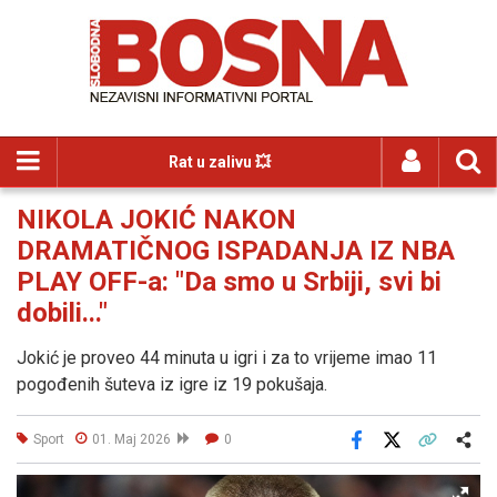
Rat u zalivu 💥
NIKOLA JOKIĆ NAKON
DRAMATIČNOG ISPADANJA IZ NBA
PLAY OFF-a: "Da smo u Srbiji, svi bi
dobili..."
Jokić je proveo 44 minuta u igri i za to vrijeme imao 11
pogođenih šuteva iz igre iz 19 pokušaja.
Sport
01. Maj 2026
0
Facebook
X
Kopiraj link
Više