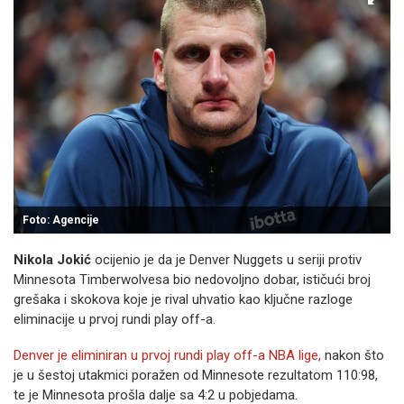
Foto: Agencije
Nikola Jokić
ocijenio je da je Denver Nuggets u seriji protiv
Minnesota Timberwolvesa bio nedovoljno dobar, ističući broj
grešaka i skokova koje je rival uhvatio kao ključne razloge
eliminacije u prvoj rundi play off-a.
Denver je eliminiran u prvoj rundi play off-a NBA lige,
nakon što
je u šestoj utakmici poražen od Minnesote rezultatom 110:98,
te je Minnesota prošla dalje sa 4:2 u pobjedama.