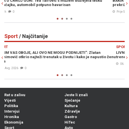
ku
BAKIR IZETBEGOVIĆ SIGURAN U POBJEDU SDA: "Trojka je
prekrižena, napravili su samo belaj"
Prije 5h
0
Sport
/ Najčitanije
Previous
N
SPORT
LIVNJAK PRELOMIO: Otkriveno gdje Zlato Dalić nastavlja
stio ženu
trenersku karijeru...
06. Avg. 2026
0
Rat u zalivu
Jeste li znali
Vijesti
Sjećanje
Politika
Kultura
Intervjui
Zdravlje
Hronika
Gastro
Ekonomija
HiTec
Sport
Auto