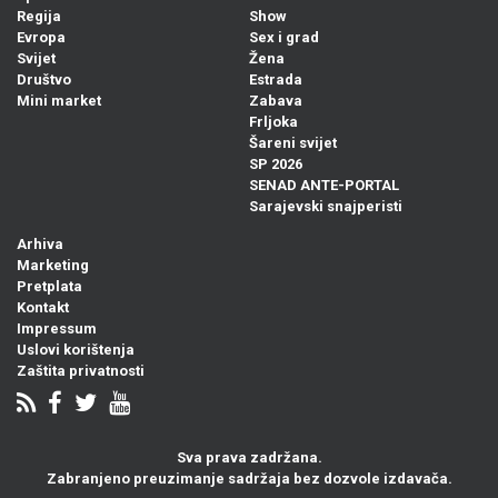
Regija
Show
Evropa
Sex i grad
Svijet
Žena
Društvo
Estrada
Mini market
Zabava
Frljoka
Šareni svijet
SP 2026
SENAD ANTE-PORTAL
Sarajevski snajperisti
Arhiva
Marketing
Pretplata
Kontakt
Impressum
Uslovi korištenja
Zaštita privatnosti
Sva prava zadržana.
Zabranjeno preuzimanje sadržaja bez dozvole izdavača.