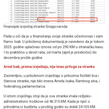
Finansijski izvještaj stranke Snaga naroda
Pada u oči da je u finansiranju svoje stranke učestvovao i sam
Ramo Isak. U priloženoj dokumentaciji je navedeno da je tokom
2025. godine uplaćivao iznose od po 290 KM u stranačku kasu.
I to praktično u devet rata, od marta (april je preskočio) do
decembra prošle godine.
Arnel Isak, prema izvještaju, nije imao priloga za stranku
Zaznimljivo, u priloženom izvještaju o prilozima fizičkih lica i
članova stranke, nije bilo imena Arnela Isaka, Raminog sina, i
federalnog parlamentarca.
U istom izvještaju stoji da je ova stranka imala režijsko-
administrativno troškove od 46.315 KM. Kada je riječ o
prihodima iz budžeta, u prošlojj godini su dobili 24.105 KM.