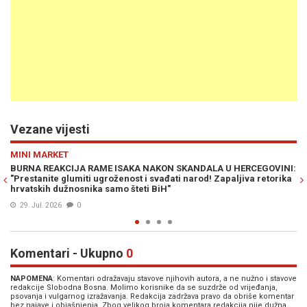
Vezane vijesti
Previous
N
VIJESTI
OVINI:
MOĆNICI IZ PRIVREDE STALI IZA KANDIDATA TROJKE: Zašto tajk
etorika
pomažu Bećiroviću da ostane u Predsjedništvu BiH?
27. Jul. 2026
2
Komentari - Ukupno
0
NAPOMENA
: Komentari odražavaju stavove njihovih autora, a ne nužno i stavove
redakcije Slobodna Bosna. Molimo korisnike da se suzdrže od vrijeđanja,
psovanja i vulgarnog izražavanja. Redakcija zadržava pravo da obriše komentar
bez najave i objašnjenja. Zbog velikog broja komentara redakcija nije dužna