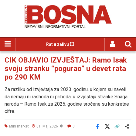
Rat u zalivu 💥
CIK OBJAVIO IZVJEŠTAJ: Ramo Isak
svoju stranku “pogurao” u devet rata
po 290 KM
Za razliku od izvještaja za 2023. godinu, u kojem su naveli
da nemaju ni rashoda ni prihoda, u izvještaju stranke Snaga
naroda – Ramo Isak za 2025. godine sročene su konkretne
cifre.
Mini market
01. Maj 2026
0
Facebook
X
Kopiraj link
Više