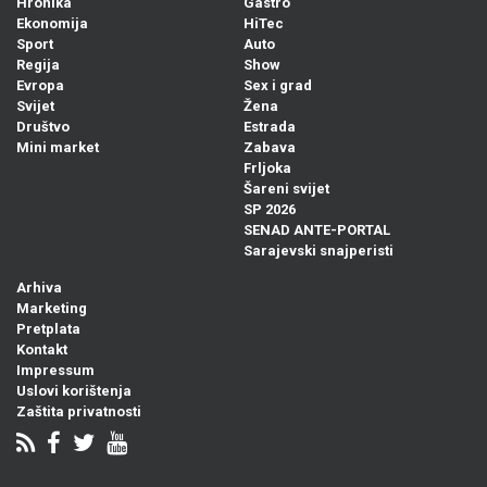
Hronika
Gastro
Ekonomija
HiTec
Sport
Auto
Regija
Show
Evropa
Sex i grad
Svijet
Žena
Društvo
Estrada
Mini market
Zabava
Frljoka
Šareni svijet
SP 2026
SENAD ANTE-PORTAL
Sarajevski snajperisti
Arhiva
Marketing
Pretplata
Kontakt
Impressum
Uslovi korištenja
Zaštita privatnosti