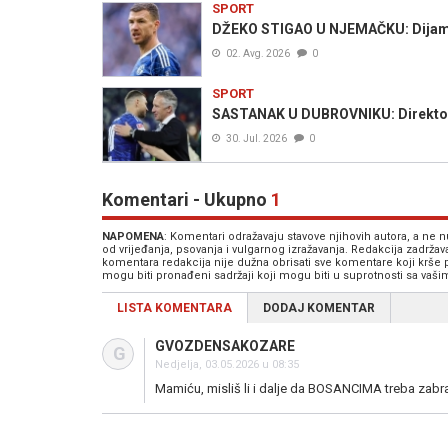
SPORT
DŽEKO STIGAO U NJEMAČKU: Dijaman
02. Avg. 2026
0
SPORT
SASTANAK U DUBROVNIKU: Direktor 
30. Jul. 2026
0
Komentari - Ukupno
1
NAPOMENA
: Komentari odražavaju stavove njihovih autora, a ne
od vrijeđanja, psovanja i vulgarnog izražavanja. Redakcija zadrža
komentara redakcija nije dužna obrisati sve komentare koji krše
mogu biti pronađeni sadržaji koji mogu biti u suprotnosti sa vaš
LISTA KOMENTARA
DODAJ KOMENTAR
GVOZDENSAKOZARE
G
Nedjelja, 03.05.2026 u 08:35
Mamiću, misliš li i dalje da BOSANCIMA treba zabran