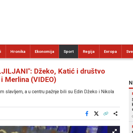
i
Hronika
Ekonomija
Sport
Regija
Evropa
Sve
JANI": Džeko, Katić i društvo
 i Merlina (VIDEO)
N
m slavljem, a u centru pažnje bili su Edin Džeko i Nikola
Facebook
X
Kopiraj link
Više