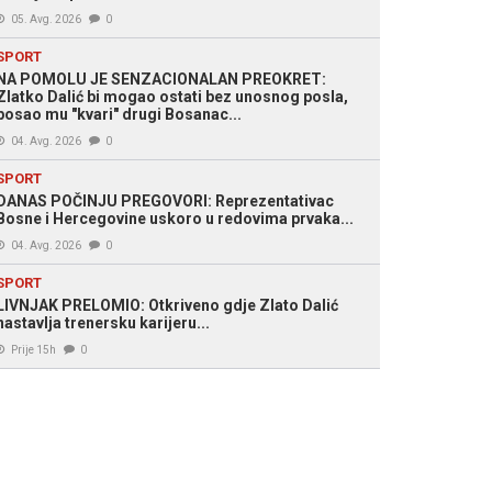
05. Avg. 2026
0
SPORT
NA POMOLU JE SENZACIONALAN PREOKRET:
Zlatko Dalić bi mogao ostati bez unosnog posla,
posao mu "kvari" drugi Bosanac...
04. Avg. 2026
0
SPORT
DANAS POČINJU PREGOVORI: Reprezentativac
Bosne i Hercegovine uskoro u redovima prvaka...
04. Avg. 2026
0
SPORT
LIVNJAK PRELOMIO: Otkriveno gdje Zlato Dalić
nastavlja trenersku karijeru...
Prije 15h
0