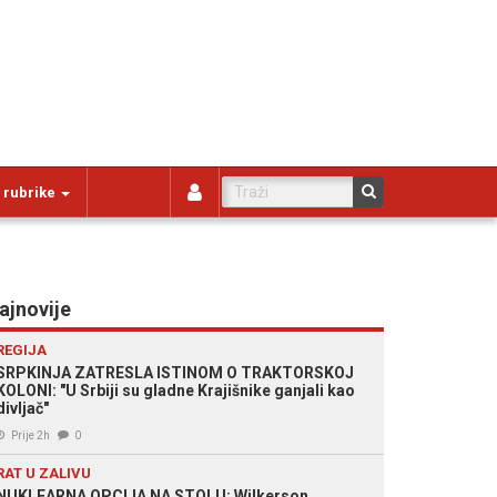
 rubrike
ajnovije
REGIJA
SRPKINJA ZATRESLA ISTINOM O TRAKTORSKOJ
KOLONI: "U Srbiji su gladne Krajišnike ganjali kao
divljač"
Prije 2h
0
RAT U ZALIVU
NUKLEARNA OPCIJA NA STOLU: Wilkerson