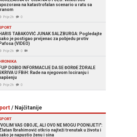
upozorava na katastrofalan scenario u ratu sa
Iranom
Prije 2h
0
SPORT
HARIS TABAKOVIĆ JUNAK SALZBURGA: Pogledajte
kako je postigao prvijenac za pobjedu protiv
Pafosa (VIDEO)
Prije 2h
0
HRONIKA
FUP DOBIO INFORMACIJE DA SE ĐORĐE ŽDRALE
SKRIVA U FBiH: Rade na njegovom lociranju i
hapšenju
Prije 2h
0
port
/ Najčitanije
SPORT
"VOLIM VAS OBOJE, ALI OVO NE MOGU PODNIJETI":
Zlatan Ibrahimović otkrio najteži trenutak u životu i
kako je napustio ženu i sina