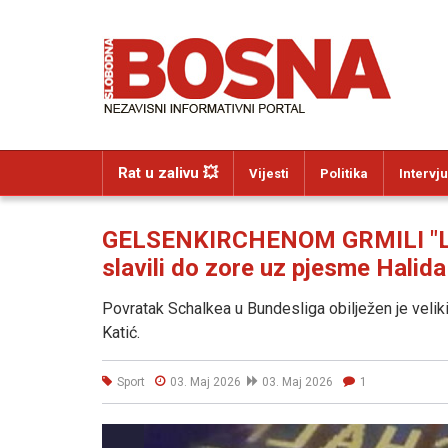
Rat u zalivu 💥
Vijesti
Politika
Intervju
GELSENKIRCHENOM GRMILI "LJIL
slavili do zore uz pjesme Halida
Povratak Schalkea u Bundesliga obilježen je veliki
Katić.
Sport
03. Maj 2026
03. Maj 2026
1