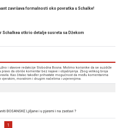
t završava formalnosti oko povratka u Schalke!
Schalkea otkrio detalje susreta sa Džekom
 nužno i stavove redakcije Slobodna Bosna. Molimo korisnike da se suzdrže
va pravo da obriše komentar bez najave i objašnjenja. Zbog velikog broja
 pravila. Kao čitalac također prihvatate mogućnost da među komentarima
im vjerskim, moralnim i drugim načelima i uvjerenjima.
iti BOSANSKE Ljiljane i u pjesmi i na zastavi ?
1