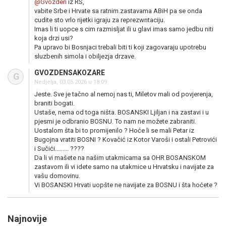
@Gvozden
iz RS,
vabite Srbe i Hrvate sa ratnim.zastavama ABiH pa se onda
cudite sto vrlo rijetki igraju za reprezwntaciju.
Imas li ti uopce s cim razmisljat ili u glavi imas samo jedbu niti
koja drzi usi?
Pa upravo bi Bosnjaci trebali biti ti koji zagovaraju upotrebu
sluzbenih simola i obiljezja drzave.
GVOZDENSAKOZARE
G
Nedjelja, 03.05.2026 u 18:09
Jeste. Sve je tačno al nemoj nas ti, Miletov mali od povjerenja,
braniti bogati.
Ustaše, nema od toga ništa. BOSANSKI Ljiljan i na zastavi i u
pjesmi je odbranio BOSNU. To nam ne možete zabraniti.
Uostalom šta bi to promijenilo ? Hoće li se mali Petar iz
Bugojna vratiti BOSNI ? Kovačić iz Kotor Varoši i ostali Petrovići
i Sučići......... ????
Da li vi mašete na našim utakmicama sa OHR BOSANSKOM
zastavom ili vi idete samo na utakmice u Hrvatsku i navijate za
vašu domovinu.
Vi BOSANSKI Hrvati uopšte ne navijate za BOSNU i šta hoćete ?
Najnovije