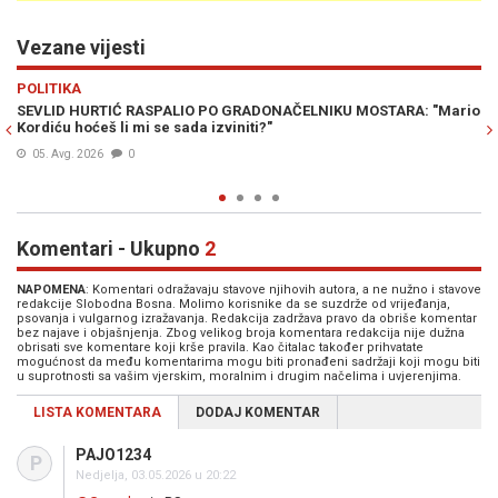
Vezane vijesti
Previous
N
POLITIKA
A: "Mario
ŠTA ĆE URADITI SEVLID HURTIĆ: Ministarstvo za ljudska prava
izbjeglice BiH dužno skoro dva miliona KM poreza
03. Avg. 2026
0
Komentari - Ukupno
2
NAPOMENA
: Komentari odražavaju stavove njihovih autora, a ne nužno i stavove
redakcije Slobodna Bosna. Molimo korisnike da se suzdrže od vrijeđanja,
psovanja i vulgarnog izražavanja. Redakcija zadržava pravo da obriše komentar
bez najave i objašnjenja. Zbog velikog broja komentara redakcija nije dužna
obrisati sve komentare koji krše pravila. Kao čitalac također prihvatate
mogućnost da među komentarima mogu biti pronađeni sadržaji koji mogu biti
u suprotnosti sa vašim vjerskim, moralnim i drugim načelima i uvjerenjima.
LISTA KOMENTARA
DODAJ KOMENTAR
PAJO1234
P
Nedjelja, 03.05.2026 u 20:22