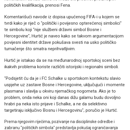
političkih kvalifikacija, prenosi Fena.
Komentarišući navode iz dopisa upućenog FIFA-i u kojem se
tvrdi kako je riječ o "politički i povijesno opterećenoj simbolici"
te simbolu koji "nije službeni državni simbol Bosne i
Hercegovine", Hurtić je naveo kako se takvom argumentacijom
povijesni identitet države pokušava svesti na usko političko
tumačenje što smatra neprihvatljivim.
Hurtić je istakao da se na međunarodnoj sportskoj sceni bez
ikakvih problema koriste različiti istorijski i regionalni simboli.
"Podsjetit ću da je i FC Schalke u sportskom kontekstu slavio
uspjehe uz zastave Bosne i Hercegovine, uključujući i momente
plasmana i slavlja u okviru njemačkog nogometa. Ako je to
problem, onda neka oni koji danas dižu galamu budu dovoljno
hrabri pa neka isto prijave i Schalke, a ne da selektivno
targetiraju isključivo Bosnu i Hercegovinu", poručio je Hurtić.
Prema njegovim riječima, pozivanje na disciplinske odredbe i
zabranu "političkih simbola" predstavlja pokušaj ograničavanja