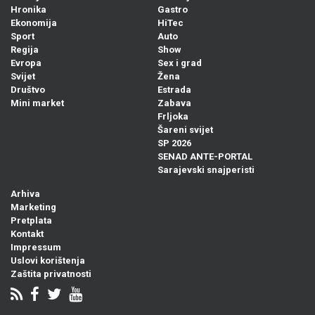
Hronika
Gastro
Ekonomija
HiTec
Sport
Auto
Regija
Show
Evropa
Sex i grad
Svijet
Žena
Društvo
Estrada
Mini market
Zabava
Frljoka
Šareni svijet
SP 2026
SENAD ANTE-PORTAL
Sarajevski snajperisti
Arhiva
Marketing
Pretplata
Kontakt
Impressum
Uslovi korištenja
Zaštita privatnosti