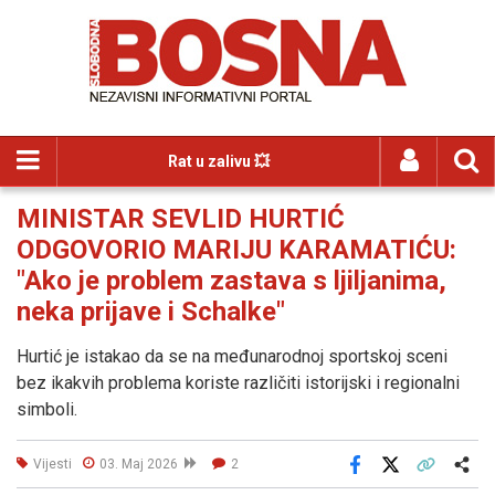
Rat u zalivu 💥
MINISTAR SEVLID HURTIĆ
ODGOVORIO MARIJU KARAMATIĆU:
"Ako je problem zastava s ljiljanima,
neka prijave i Schalke"
Hurtić je istakao da se na međunarodnoj sportskoj sceni
bez ikakvih problema koriste različiti istorijski i regionalni
simboli.
Vijesti
03. Maj 2026
2
Facebook
X
Kopiraj link
Više