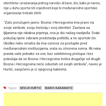
identiteta i izražavanja jednog naroda i države, što, kako je naveo,
nije u duhu sporta niti vrijednosti koje bi međunarodne sportske
organizacije trebale štititi.
"Zato poručujem jasno: Bosna i Hercegovina ima pravo na
svoje simbole, svoju historiju i svoj identitet. Zastava sa
ljiljanima nije nikakva prijetnja, ona je dio našeg naslijeđa. Svaki
pokušaj njene zabrane predstavlja politički, a ne sportski čin.
Ukoliko neko smatra da ima osnova za postupke pred
međunarodnim institucijama, vrata su otvorena svima. Ali neka
pravila važe jednako za sve, bez selektivnog pristupa i bez
pokušaja da se Bosna i Hercegovina tretira drugačije od drugih.
Bosna i Hercegovina neće odustati od svojih simbola", naveo je
Hurtić, saopćeno je iz njegovog kabineta.
Tagovi:
SEVLID HURTIĆ
MARIO KARAMATIĆ