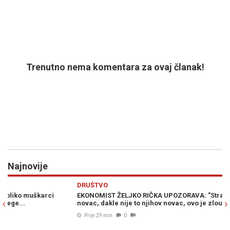
Trenutno nema komentara za ovaj članak!
Najnovije
Previous
N
DRUŠTVO
R
EKONOMIST ŽELJKO RIČKA UPOZORAVA: "Stranke koriste javni
D
novac, dakle nije to njihov novac, ovo je zloupotreba..."
Ad
od
Prije 29 min
0