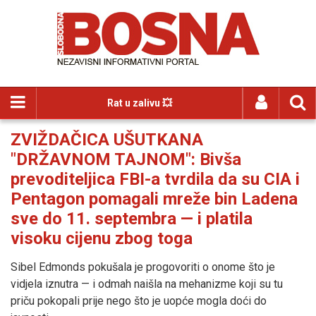
Rat u zalivu 💥
ZVIŽDAČICA UŠUTKANA
"DRŽAVNOM TAJNOM": Bivša
prevoditeljica FBI-a tvrdila da su CIA i
Pentagon pomagali mreže bin Ladena
sve do 11. septembra — i platila
visoku cijenu zbog toga
Sibel Edmonds pokušala je progovoriti o onome što je
vidjela iznutra — i odmah naišla na mehanizme koji su tu
priču pokopali prije nego što je uopće mogla doći do