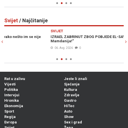
Svijet
/ Najčitanije
Previous
N
SVIJET
SV
IZRAEL ZABRINUT ZBOG POBJEDE EL-SAYEDA: "Ovo je gore od
PR
Mamdanija!"
06. Avg. 2026
0
Rat u zalivu
Jeste li znali
Vijesti
Sjećanje
Politika
Kultura
Intervjui
Zdravlje
Hronika
Gastro
Ekonomija
HiTec
Sport
Auto
Regija
Show
Evropa
Sex i grad
Svijet
Žena