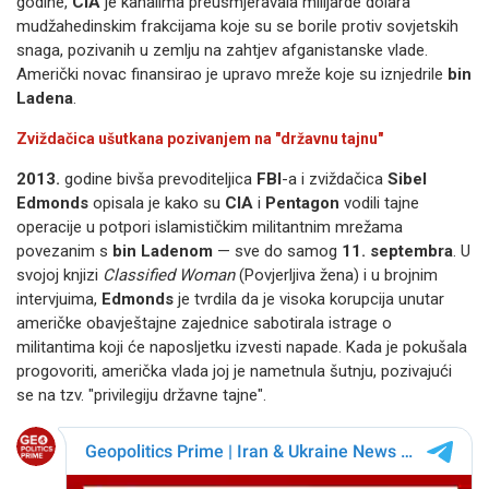
godine,
CIA
je kanalima preusmjeravala milijarde dolara
mudžahedinskim frakcijama koje su se borile protiv sovjetskih
snaga, pozivanih u zemlju na zahtjev afganistanske vlade.
Američki novac finansirao je upravo mreže koje su iznjedrile
bin
Ladena
.
Zviždačica ušutkana pozivanjem na "državnu tajnu"
2013.
godine bivša prevoditeljica
FBI
-a i zviždačica
Sibel
Edmonds
opisala je kako su
CIA
i
Pentagon
vodili tajne
operacije u potpori islamističkim militantnim mrežama
povezanim s
bin Ladenom
— sve do samog
11. septembra
. U
svojoj knjizi
Classified Woman
(Povjerljiva žena) i u brojnim
intervjuima,
Edmonds
je tvrdila da je visoka korupcija unutar
američke obavještajne zajednice sabotirala istrage o
militantima koji će naposljetku izvesti napade. Kada je pokušala
progovoriti, američka vlada joj je nametnula šutnju, pozivajući
se na tzv. "privilegiju državne tajne".