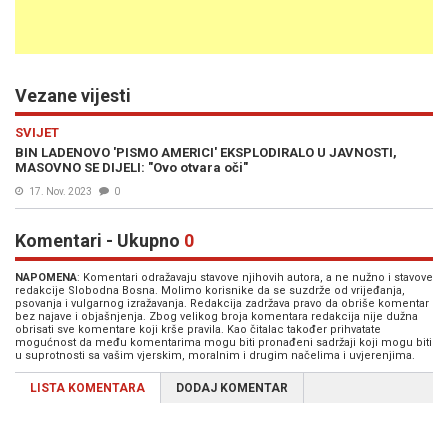
Vezane vijesti
SVIJET
BIN LADENOVO 'PISMO AMERICI' EKSPLODIRALO U JAVNOSTI,
MASOVNO SE DIJELI: "Ovo otvara oči"
17. Nov. 2023
0
Komentari - Ukupno
0
NAPOMENA
: Komentari odražavaju stavove njihovih autora, a ne nužno i stavove
redakcije Slobodna Bosna. Molimo korisnike da se suzdrže od vrijeđanja,
psovanja i vulgarnog izražavanja. Redakcija zadržava pravo da obriše komentar
bez najave i objašnjenja. Zbog velikog broja komentara redakcija nije dužna
obrisati sve komentare koji krše pravila. Kao čitalac također prihvatate
mogućnost da među komentarima mogu biti pronađeni sadržaji koji mogu biti
u suprotnosti sa vašim vjerskim, moralnim i drugim načelima i uvjerenjima.
LISTA KOMENTARA
DODAJ KOMENTAR