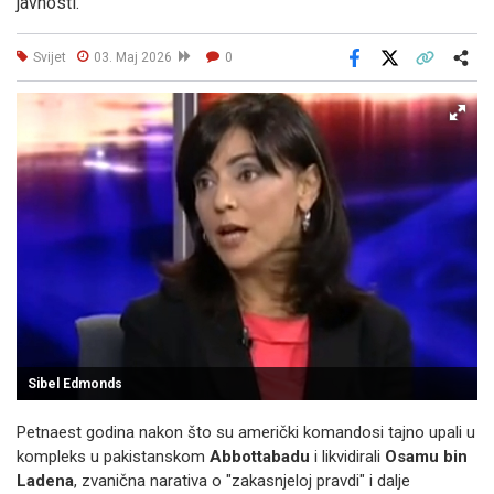
javnosti.
Svijet
03. Maj 2026
0
Facebook
X
Kopiraj link
Više
Sibel Edmonds
Petnaest godina nakon što su američki komandosi tajno upali u
kompleks u pakistanskom
Abbottabadu
i likvidirali
Osamu bin
Ladena
, zvanična narativa o "zakasnjeloj pravdi" i dalje