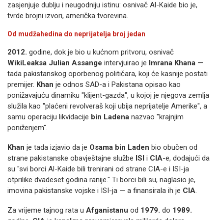
zasjenjuje dublju i neugodniju istinu: osnivač Al-Kaide bio je,
tvrde brojni izvori, američka tvorevina.
Od mudžahedina do neprijatelja broj jedan
2012.
godine, dok je bio u kućnom pritvoru, osnivač
WikiLeaksa
Julian Assange
intervjuirao je
Imrana Khana
—
tada pakistanskog oporbenog političara, koji će kasnije postati
premijer.
Khan
je odnos SAD-a i Pakistana opisao kao
ponižavajuću dinamiku "klijent-gazda", u kojoj je njegova zemlja
služila kao "plaćeni revolveraš koji ubija neprijatelje Amerike", a
samu operaciju likvidacije
bin Ladena
nazvao "krajnjim
poniženjem".
Khan
je tada izjavio da je
Osama bin Laden
bio obučen od
strane pakistanske obavještajne službe
ISI
i
CIA
-e, dodajući da
su "svi borci Al-Kaide bili trenirani od strane CIA-e i ISI-ja
otprilike dvadeset godina ranije." Ti borci bili su, naglasio je,
imovina pakistanske vojske i ISI-ja — a finansirala ih je
CIA
.
Za vrijeme tajnog rata u
Afganistanu
od
1979.
do
1989.